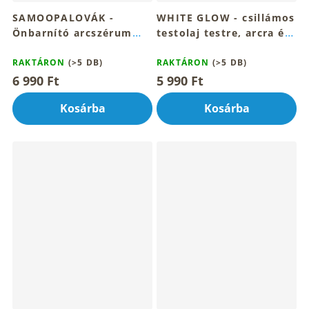
SAMOOPALOVÁK -
WHITE GLOW - csillámos
Önbarnító arcszérum
testolaj testre, arcra és
30ml
hajra 100ml
RAKTÁRON
(>5 DB)
RAKTÁRON
(>5 DB)
6 990 Ft
5 990 Ft
Kosárba
Kosárba