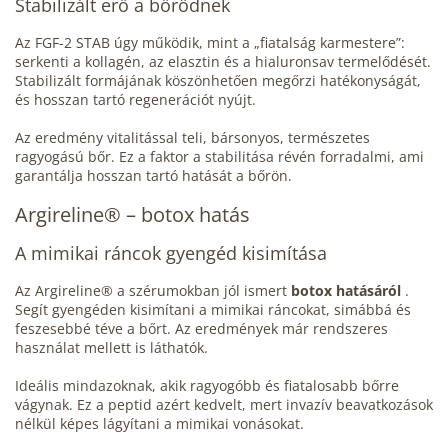
Stabilizált erő a bőrödnek
Az FGF-2 STAB úgy működik, mint a „fiatalság karmestere”:
serkenti a kollagén, az elasztin és a hialuronsav termelődését.
Stabilizált formájának köszönhetően megőrzi hatékonyságát,
és hosszan tartó regenerációt nyújt.
Az eredmény vitalitással teli, bársonyos, természetes
ragyogású bőr. Ez a faktor a stabilitása révén forradalmi, ami
garantálja hosszan tartó hatását a bőrön.
Argireline® – botox hatás
A mimikai ráncok gyengéd kisimítása
Az Argireline® a szérumokban jól ismert
botox hatásáról
.
Segít gyengéden kisimítani a mimikai ráncokat, simábbá és
feszesebbé téve a bőrt. Az eredmények már rendszeres
használat mellett is láthatók.
Ideális mindazoknak, akik ragyogóbb és fiatalosabb bőrre
vágynak. Ez a peptid azért kedvelt, mert invazív beavatkozások
nélkül képes lágyítani a mimikai vonásokat.