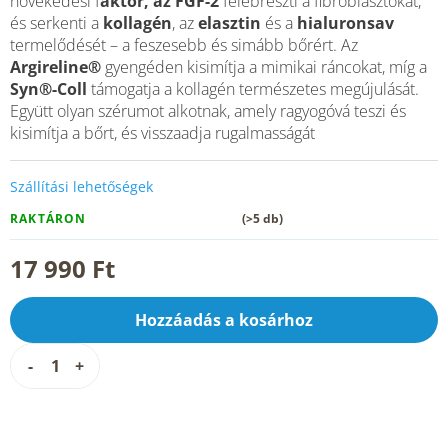
növekedési f
aktor, az FGF-2
felébreszti a fibroblasztokat,
és serkenti a
kollagén
, az
elasztin
és a
hialuronsav
termelődését – a feszesebb és simább bőrért. Az
Argireline®
gyengéden kisimítja a mimikai ráncokat, míg a
Syn®-Coll
támogatja a kollagén természetes megújulását.
Együtt olyan szérumot alkotnak, amely ragyogóvá teszi és
kisimítja a bőrt, és visszaadja rugalmasságát
Szállítási lehetőségek
RAKTÁRON
(>5 db)
17 990 Ft
Hozzáadás a kosárhoz