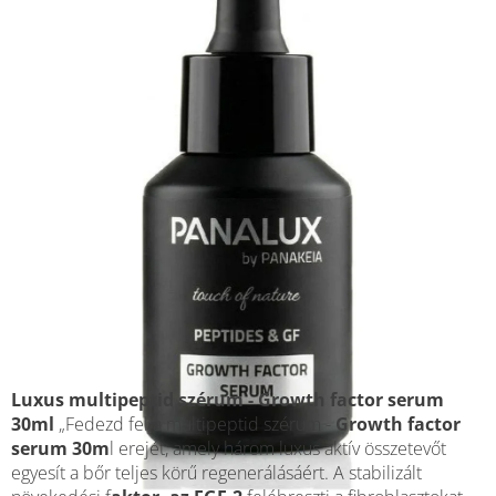
Luxus multipeptid szérum - Growth factor serum
30ml
„Fedezd fel a multipeptid szérum -
Growth factor
serum 30m
l erejét, amely három luxus aktív összetevőt
egyesít a bőr teljes körű regenerálásáért. A stabilizált