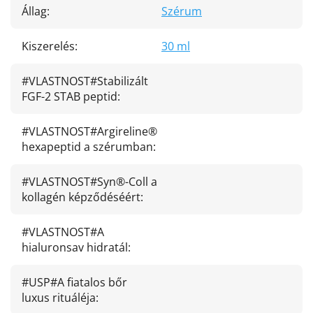
Állag
:
Szérum
Kiszerelés
:
30 ml
#VLASTNOST#Stabilizált
FGF-2 STAB peptid
:
#VLASTNOST#Argireline®
hexapeptid a szérumban
:
#VLASTNOST#Syn®-Coll a
kollagén képződéséért
:
#VLASTNOST#A
hialuronsav hidratál
:
#USP#A fiatalos bőr
luxus rituáléja
: