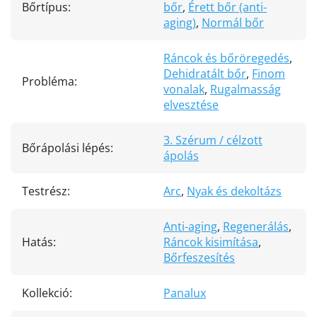
Bőrtípus
:
bőr
,
Érett bőr (anti-
aging)
,
Normál bőr
Ráncok és bőröregedés
,
Dehidratált bőr
,
Finom
Probléma
:
vonalak
,
Rugalmasság
elvesztése
3. Szérum / célzott
Bőrápolási lépés
:
ápolás
Testrész
:
Arc
,
Nyak és dekoltázs
Anti-aging
,
Regenerálás
,
Hatás
:
Ráncok kisimítása
,
Bőrfeszesítés
Kollekció
:
Panalux