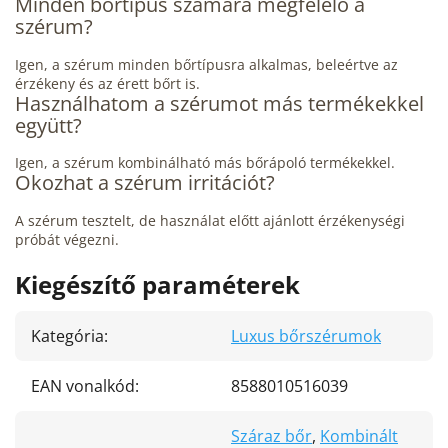
Minden bőrtípus számára megfelelő a
szérum?
Igen, a szérum minden bőrtípusra alkalmas, beleértve az
érzékeny és az érett bőrt is.
Használhatom a szérumot más termékekkel
együtt?
Igen, a szérum kombinálható más bőrápoló termékekkel.
Okozhat a szérum irritációt?
A szérum tesztelt, de használat előtt ajánlott érzékenységi
próbát végezni.
Kiegészítő paraméterek
Kategória
:
Luxus bőrszérumok
EAN vonalkód
:
8588010516039
Száraz bőr
,
Kombinált