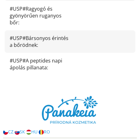
#USP#Ragyogó és
gyönyörűen ruganyos
bőr
:
#USP#Bársonyos érintés
a bőrödnek
:
#USP#A peptides napi
ápolás pillanata
:
L
á
b
l
é
c
CZ
SK
HU
RO