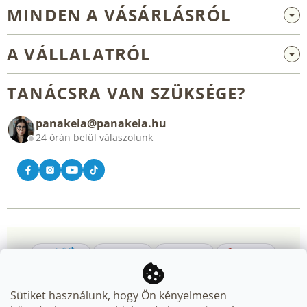
MINDEN A VÁSÁRLÁSRÓL
Nagykereskedelem és együttműködés
A VÁLLALATRÓL
Reklamáció és visszaküldés
Rólunk
Általános üzleti feltételek
TANÁCSRA VAN SZÜKSÉGE?
Blog
panakeia@panakeia.hu
Kapcsolat
24 órán belül válaszolunk
Sütiket használunk, hogy Ön kényelmesen