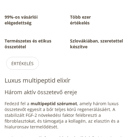
99%-os vásárlói
Több ezer
elégedettség
értékelés
Természetes és etikus
Szlovákiában, szeretettel
összetétel
készítve
ÉRTÉKELÉS
Luxus multipeptid elixír
Három aktív összetevő ereje
Fedezd fel a
multipeptid szérumot
, amely három luxus
összetevőt egyesít a bőr teljes körű regenerálásáért. A
stabilizált FGF-2 növekedési faktor felébreszti a
fibroblasztokat, és támogatja a kollagén, az elasztin és a
hialuronsav termelődését.