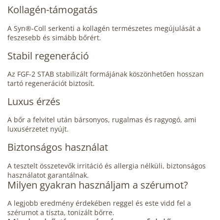
Kollagén-támogatás
A Syn®-Coll serkenti a kollagén természetes megújulását a
feszesebb és simább bőrért.
Stabil regeneráció
Az FGF-2 STAB stabilizált formájának köszönhetően hosszan
tartó regenerációt biztosít.
Luxus érzés
A bőr a felvitel után bársonyos, rugalmas és ragyogó, ami
luxusérzetet nyújt.
Biztonságos használat
A tesztelt összetevők irritáció és allergia nélküli, biztonságos
használatot garantálnak.
Milyen gyakran használjam a szérumot?
A legjobb eredmény érdekében reggel és este vidd fel a
szérumot a tiszta, tonizált bőrre.