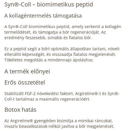
Syn®-Coll – biomimetikus peptid
A kollagéntermelés támogatása
A Syn®-Coll biomimetikus peptid, amely serkenti a kollagén
termelődését, és támogatja a bőr regenerációját. Az
eredmény feszesebb, simább és fiatalos bőr.
Ez a peptid segít a bőrt optimális állapotban tartani, növeli
ellenálló képességét, és visszaadja fiatalos megjelenését.
Tökéletes megoldás a mindennapi ápoláshoz.
A termék előnyei
Erős összetétel
Stabilizált FGF-2 növekedési faktort, Argireline®-t és Syn®-
Coll-t tartalmaz a maximális regenerációért.
Botox hatás
Az Argireline® gyengéden kisimítja a mimikai ráncokat,
invazív beavatkozások nélkül javítva a bőr megjelenését.