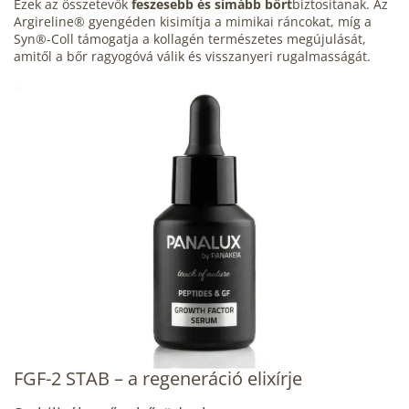
Ezek az összetevők
feszesebb és simább bőrt
biztosítanak. Az
Argireline® gyengéden kisimítja a mimikai ráncokat, míg a
Syn®-Coll támogatja a kollagén természetes megújulását,
amitől a bőr ragyogóvá válik és visszanyeri rugalmasságát.
FGF-2 STAB – a regeneráció elixírje