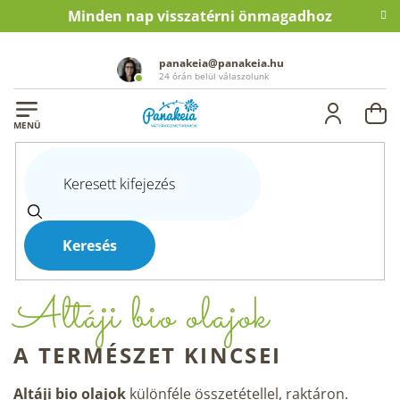
Ugrás
Minden nap visszatérni önmagadhoz
a
fő
tartalomhoz
panakeia@panakeia.hu
24 órán belül válaszolunk
KO
Kezdőlap
Egészség
Élelmiszerek és italok
Bio olajok
ALTÁJI BIO OLAJOK
Keresés
Altáji bio olajok
A TERMÉSZET KINCSEI
Altáji bio olajok
különféle összetétellel, raktáron.