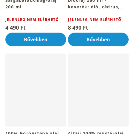
Sárgabarackmag-olaj
Dióolaj 250 ml -
200 ml
keverék: dió, cédrus,
földimogyoró, mogyoró
JELENLEG NEM ELÉRHETŐ
JELENLEG NEM ELÉRHETŐ
4 490 Ft
8 490 Ft
Bővebben
Bővebben
100% Görögszéna olaj
Altaji 100% mustárolaj