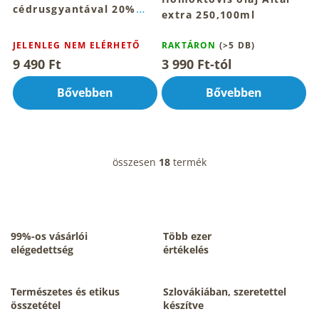
cédrusgyantával 20%
extra 250,100ml
100 ml
A
termék
JELENLEG NEM ELÉRHETŐ
RAKTÁRON
(>5 DB)
átlagos
9 490 Ft
3 990 Ft-tól
értékelése
5-
Bővebben
Bővebben
ből
4,8
csillag.
összesen
18
termék
L
i
s
t
a
i
99%-os vásárlói
Több ezer
r
elégedettség
értékelés
á
n
y
Természetes és etikus
Szlovákiában, szeretettel
í
összetétel
készítve
t