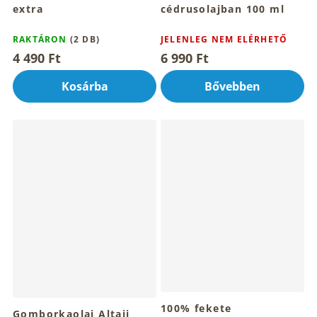
extra
cédrusolajban 100 ml
RAKTÁRON
(2 DB)
JELENLEG NEM ELÉRHETŐ
4 490 Ft
6 990 Ft
Kosárba
Bővebben
100% fekete
Gomborkaolaj Altaji