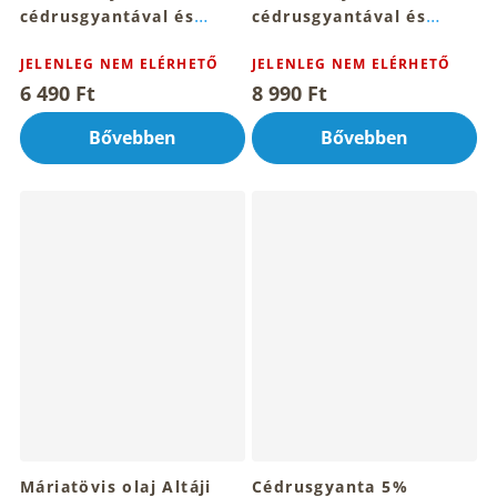
cédrusgyantával és
cédrusgyantával és
csagával 100ml
sziklaolajjal (fehér
JELENLEG NEM ELÉRHETŐ
mumijo) 100ml
JELENLEG NEM ELÉRHETŐ
6 490 Ft
8 990 Ft
Bővebben
Bővebben
Máriatövis olaj Altáji
Cédrusgyanta 5%