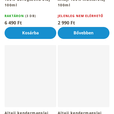
100ml
100ml
RAKTÁRON
(3 DB)
JELENLEG NEM ELÉRHETŐ
6 490 Ft
2 990 Ft
Kosárba
Bővebben
Altaji kendermagolaj
Altaji kendermagolaj