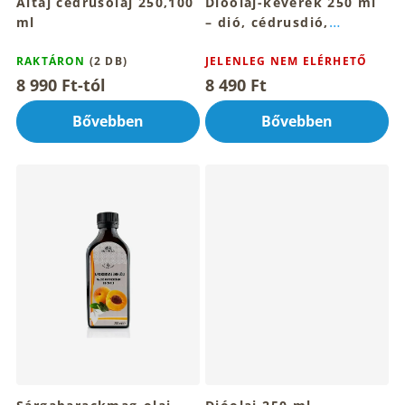
Altaj cédrusolaj 250,100
Dióolaj-keverék 250 ml
á
ml
– dió, cédrusdió,
j
földimogyoró és
a
RAKTÁRON
(2 DB)
mogyoró keveréke
JELENLEG NEM ELÉRHETŐ
8 990 Ft-tól
8 490 Ft
Bővebben
Bővebben