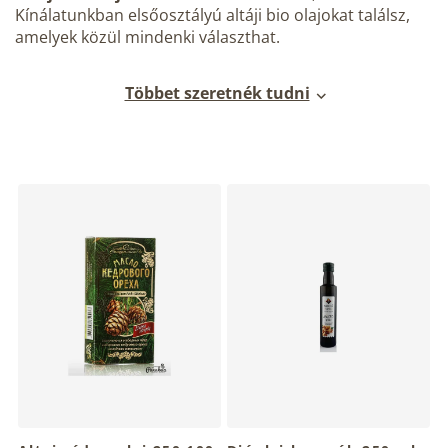
Kínálatunkban elsőosztályú altáji bio olajokat találsz,
amelyek közül mindenki választhat.
Többet szeretnék tudni
T
e
r
m
é
k
e
k
l
i
s
t