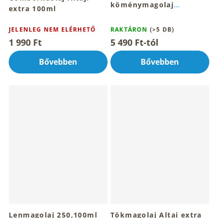
köménymagolaj
extra 100ml
100,250ml.
A
termék
JELENLEG NEM ELÉRHETŐ
RAKTÁRON
(>5 DB)
átlagos
1 990 Ft
5 490 Ft-tól
értékelése
5-
Bővebben
Bővebben
ből
5,0
csillag.
Lenmagolaj 250,100ml
Tökmagolaj Altai extra