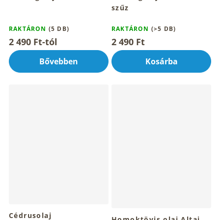
szűz
RAKTÁRON
(5 DB)
RAKTÁRON
(>5 DB)
2 490 Ft-tól
2 490 Ft
Bővebben
Kosárba
Cédrusolaj
Homoktövis olaj Altai