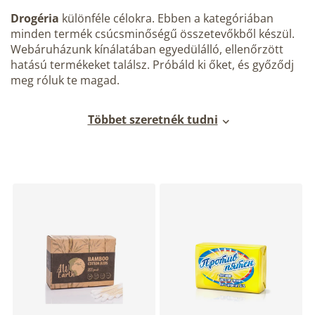
Drogéria
különféle célokra. Ebben a kategóriában
minden termék csúcsminőségű összetevőkből készül.
Webáruházunk kínálatában egyedülálló, ellenőrzött
hatású termékeket találsz. Próbáld ki őket, és győződj
meg róluk te magad.
Többet szeretnék tudni
T
e
r
m
é
k
e
k
l