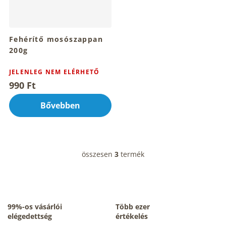
Fehérítő mosószappan
200g
JELENLEG NEM ELÉRHETŐ
990 Ft
Bővebben
összesen
3
termék
L
i
s
t
a
i
99%-os vásárlói
Több ezer
r
elégedettség
értékelés
á