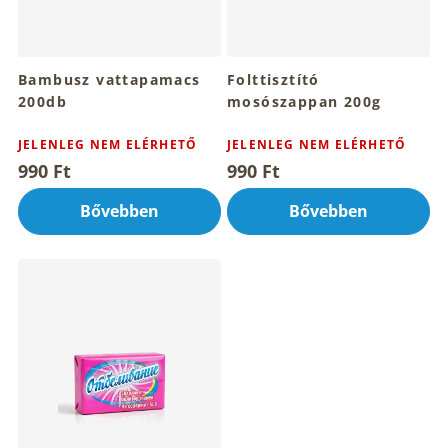
i
s
t
Bambusz vattapamacs
Folttisztító
á
200db
mosószappan 200g
j
a
JELENLEG NEM ELÉRHETŐ
JELENLEG NEM ELÉRHETŐ
990 Ft
990 Ft
Bővebben
Bővebben