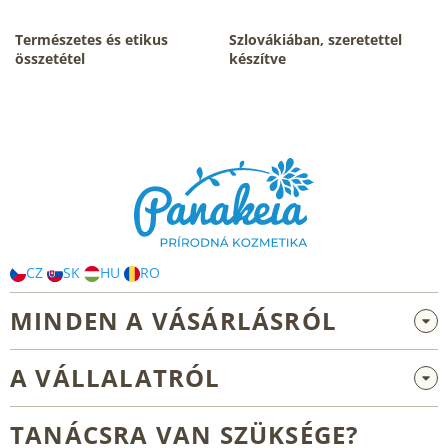
n
y
Természetes és etikus
Szlovákiában, szeretettel
í
összetétel
készítve
t
á
s
L
e
á
l
b
e
m
l
e
é
i
c
CZ
SK
HU
RO
MINDEN A VÁSÁRLÁSRÓL
Nagykereskedelem és együttműködés
A VÁLLALATRÓL
Reklamáció és visszaküldés
Rólunk
Általános üzleti feltételek
TANÁCSRA VAN SZÜKSÉGE?