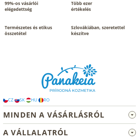
i
99%-os vásárlói
Több ezer
r
elégedettség
értékelés
á
n
y
Természetes és etikus
Szlovákiában, szeretettel
í
összetétel
készítve
t
á
s
L
e
á
l
b
e
m
l
e
é
i
c
CZ
SK
HU
RO
MINDEN A VÁSÁRLÁSRÓL
Nagykereskedelem és együttműködés
A VÁLLALATRÓL
Reklamáció és visszaküldés