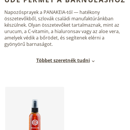
Napozósprayek
a PANAKEIA-tól — hatékony
összetevőkből, szlovák családi manufaktúránkban
készülnek. Olyan összetevőket tartalmaznak, mint az
urucum, a C-vitamin, a hialuronsav vagy az aloe vera,
amelyek védik a bőrödet, és segítenek elérni a
gyönyörű barnaságot.
Többet szeretnék tudni
T
e
r
m
é
k
e