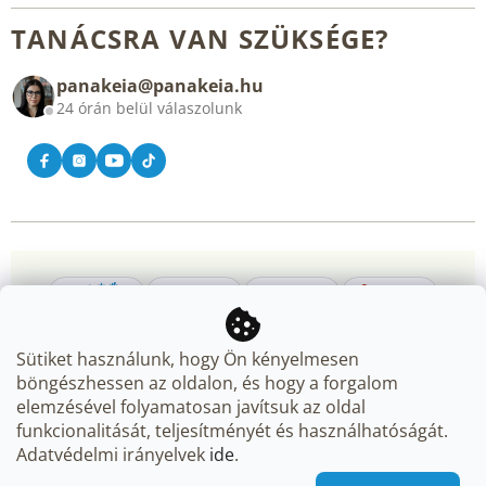
Rólunk
Általános üzleti feltételek
TANÁCSRA VAN SZÜKSÉGE?
Blog
panakeia@panakeia.hu
Kapcsolat
24 órán belül válaszolunk
Sütiket használunk, hogy Ön kényelmesen
böngészhessen az oldalon, és hogy a forgalom
elemzésével folyamatosan javítsuk az oldal
Copyright 2026
Panakeia.hu
. Minden jog fenntartva.
Süti
funkcionalitását, teljesítményét és használhatóságát.
beállítások szerkesztése
Adatvédelmi irányelvek
ide
.