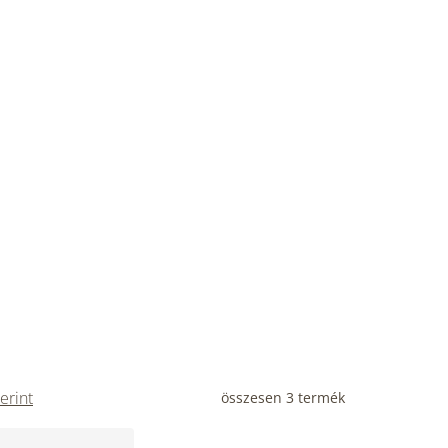
erint
összesen
3
termék