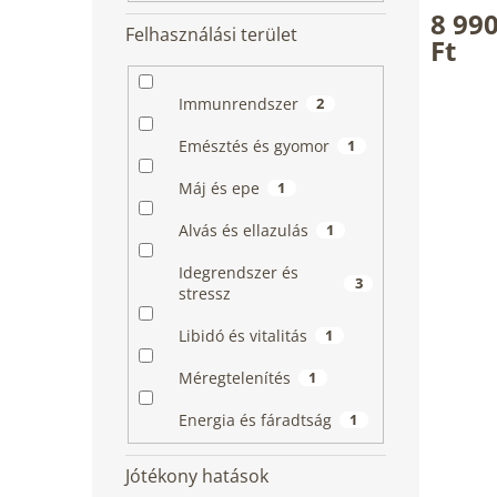
termék
8 99
Felhasználási terület
átlagos
Ft
értékelé
5-
ből
Immunrendszer
2
4,8
csillag.
Emésztés és gyomor
1
Máj és epe
1
Alvás és ellazulás
1
Idegrendszer és
3
stressz
Libidó és vitalitás
1
Méregtelenítés
1
Energia és fáradtság
1
Jótékony hatások