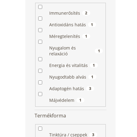
Immunerősítés
2
Antioxidáns hatás
1
Méregtelenítés
1
Nyugalom és
1
relaxáció
Energia és vitalitás
1
Nyugodtabb alvás
1
Adaptogén hatás
3
Májvédelem
1
Termékforma
Tinktúra / cseppek
3