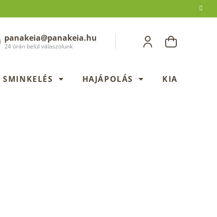
panakeia@panakeia.hu
KOSÁR
24 órán belül válaszolunk
SMINKELÉS
HAJÁPOLÁS
KIADÁSOK