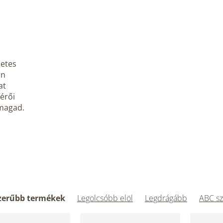
zetes
an
at
sérői
 magad.
zerűbb termékek
Legolcsóbb elöl
Legdrágább
ABC sz