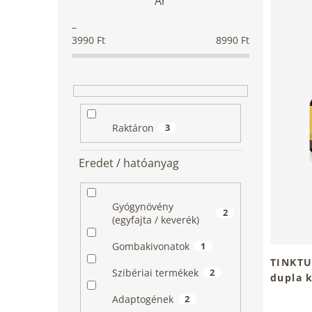
Ár
T
a
m
e
l
é
r
s
k
3990
Ft
8990
Ft
m
ó
e
é
p
k
k
a
r
e
n
e
k
e
n
l
l
Raktáron
3
d
i
e
s
z
Eredet / hatóanyag
t
é
á
s
j
e
Gyógynövény
2
a
(egyfajta / keverék)
Gombakivonatok
1
TINKTU
Szibériai termékek
2
dupla 
Adaptogének
2
A