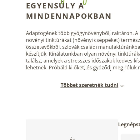
EGYENSÚLY A
MINDENNAPOKBAN
Adaptogének több gyógynövényből
, raktáron. A
növényi tinktúrákat (növényi cseppeket) termés
összetevőkből, szlovák családi manufaktúránkb
készítjük. Kínálatunkban olyan növényi tinktúrák
találsz, amelyek a stresszes időszakok kedves kí
lehetnek. Próbáld ki őket, és győződj meg róluk
Többet szeretnék tudni
O
T
Legnéps
l
e
d
r