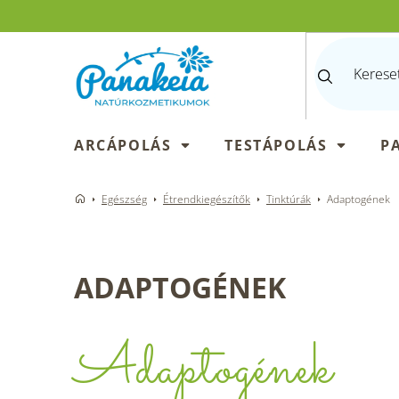
Ugrás
a
fő
tartalomhoz
ARCÁPOLÁS
TESTÁPOLÁS
P
Egészség
Étrendkiegészítők
Tinktúrák
Adaptogének
ADAPTOGÉNEK
Adaptogének