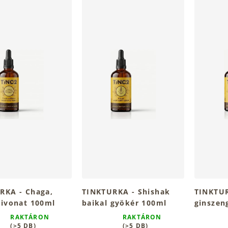
RKA - Chaga,
TINKTURKA - Shishak
TINKTUR
kivonat 100ml
baikal gyökér 100ml
ginszen
RAKTÁRON
RAKTÁRON
A
A
(>5 DB)
(>5 DB)