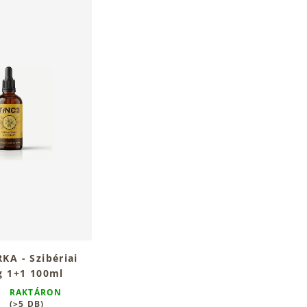
KA - Szibériai
g 1+1 100ml
RAKTÁRON
(>5 DB)