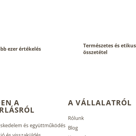
Természetes és etikus
bb ezer értékelés
összetétel
EN A
A VÁLLALATRÓL
RLÁSRÓL
Rólunk
skedelem és együttműködés
Blog
ió és visszaküldés