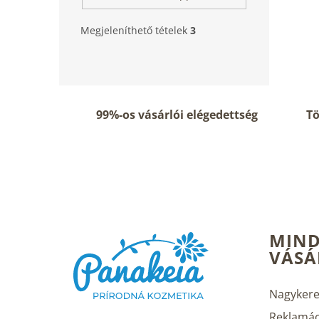
Megjeleníthető tételek
3
99%-os vásárlói elégedettség
Tö
L
MIND
á
VÁSÁ
b
l
é
Nagykere
c
Reklamác