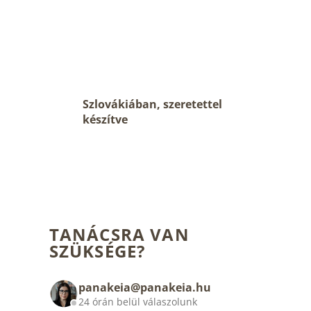
Szlovákiában, szeretettel
készítve
TANÁCSRA VAN
SZÜKSÉGE?
panakeia@panakeia.hu
24 órán belül válaszolunk