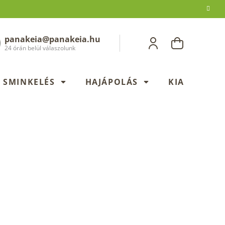
panakeia@panakeia.hu
KOSÁR
24 órán belül válaszolunk
SMINKELÉS
HAJÁPOLÁS
KIADÁSOK