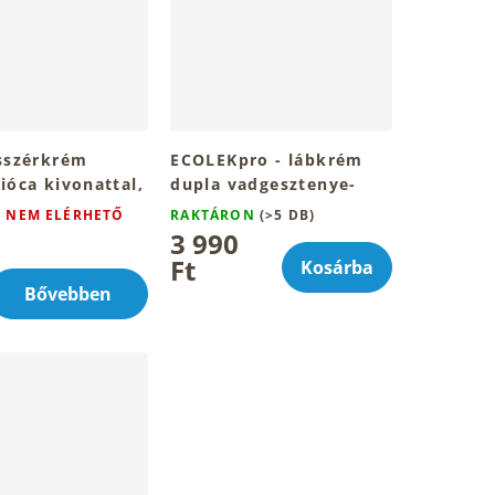
isszérkrém
ECOLEKpro - lábkrém
ióca kivonattal,
dupla vadgesztenye-
hatással 150ml
kivonattal,
G NEM ELÉRHETŐ
RAKTÁRON
(>5 DB)
troxerutinnal 100ml
3 990
Ft
Kosárba
Bővebben