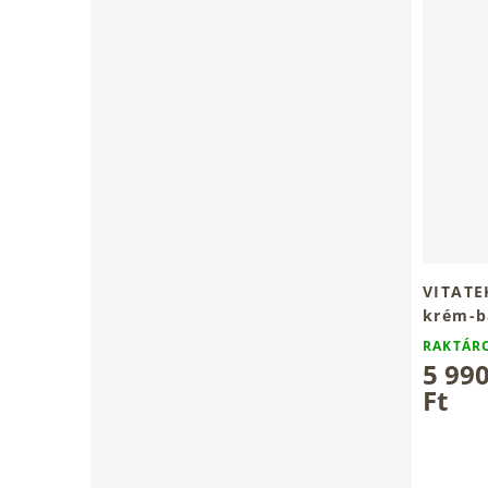
VITATE
krém-b
vadges
RAKTÁ
troxer
5 99
Ft