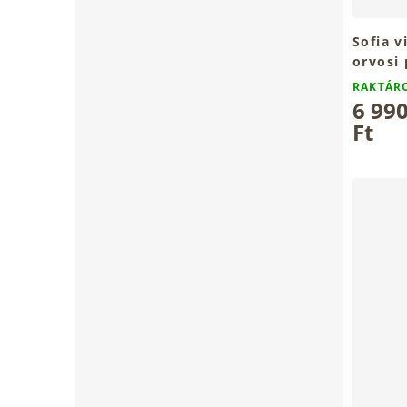
Sofia v
orvosi 
150ml
RAKTÁ
6 99
Ft