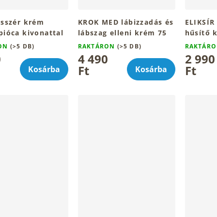
isszér krém
KROK MED lábizzadás és
ELIKSÍR
pióca kivonattal
lábszag elleni krém 75
hűsítő 
ml
75ml
RON
(>5 DB)
RAKTÁRON
(>5 DB)
RAKTÁR
0
4 490
2 990
Ft
Ft
Kosárba
Kosárba