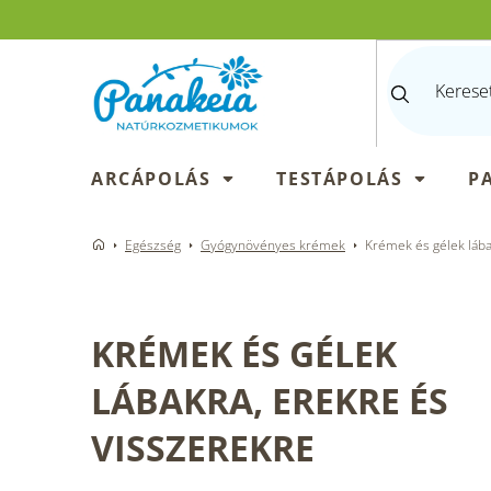
Ugrás
a
fő
tartalomhoz
ARCÁPOLÁS
TESTÁPOLÁS
P
Egészség
Gyógynövényes krémek
Krémek és gélek lába
KRÉMEK ÉS GÉLEK
LÁBAKRA, EREKRE ÉS
VISSZEREKRE