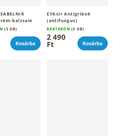
 SABELNIK
Eliksír Antigribok
krém-balzsam
(antifungus)
gombaellenes
ON
(5 DB)
RAKTÁRON
(5 DB)
körömcsepp 15ml
2 490
Ft
Kosárba
Kosárba