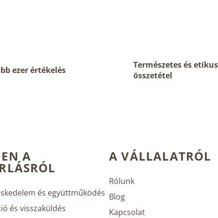
L
i
s
Természetes és etikus
t
bb ezer értékelés
összetétel
a
i
r
á
n
y
í
t
á
EN A
A VÁLLALATRÓL
s
RLÁSRÓL
e
l
Rólunk
e
skedelem és együttműködés
m
Blog
e
ió és visszaküldés
Kapcsolat
i