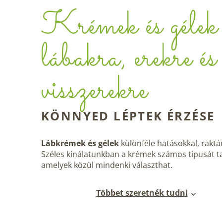
Krémek és gélek
lábakra, erekre és
visszerekre
KÖNNYED LÉPTEK ÉRZÉSE
Lábkrémek és gélek
különféle hatásokkal, raktá
Széles kínálatunkban a krémek számos típusát ta
amelyek közül mindenki választhat.
Többet szeretnék tudni