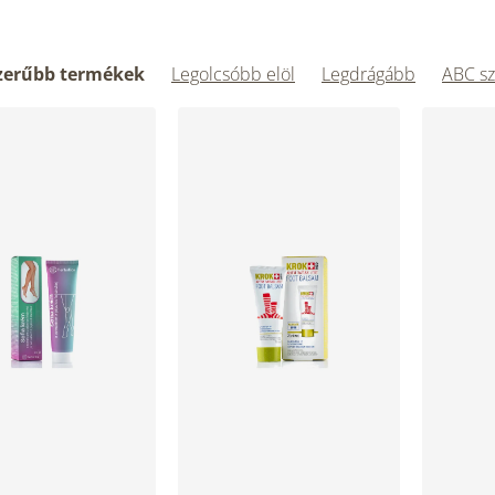
zerűbb termékek
Legolcsóbb elöl
Legdrágább
ABC sz