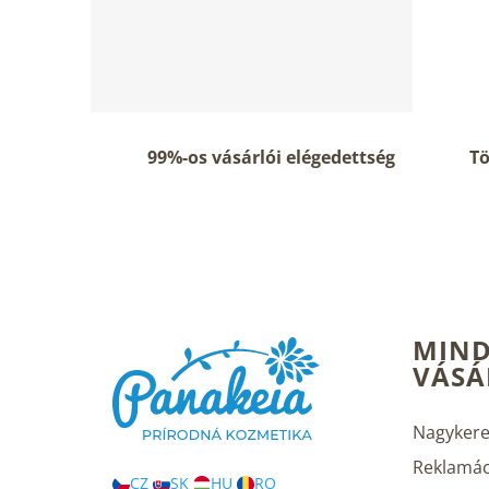
99%-os vásárlói elégedettség
Tö
L
MIND
á
VÁSÁ
b
l
é
Nagykere
c
Reklamác
CZ
SK
HU
RO