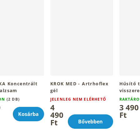
KA Koncentrált
KROK MED - Artrhoflex
Hűsítő 
alzsam
gél
visszer
ztenyével és
medúza
RON
(2 DB)
JELENLEG NEM ELÉRHETŐ
RAKTÁR
utinnal 200ml
0
4
3 490
490
Ft
Kosárba
Ft
Bővebben