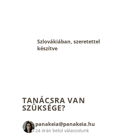
Szlovákiában, szeretettel
készítve
TANÁCSRA VAN
SZÜKSÉGE?
panakeia@panakeia.hu
24 órán belül válaszolunk