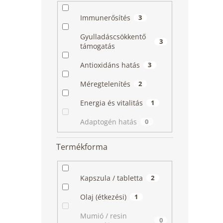
Immunerősítés
3
Gyulladáscsökkentő
3
támogatás
Antioxidáns hatás
3
Méregtelenítés
2
Energia és vitalitás
1
Adaptogén hatás
0
Termékforma
Kapszula / tabletta
2
Olaj (étkezési)
1
Mumió / resin
0