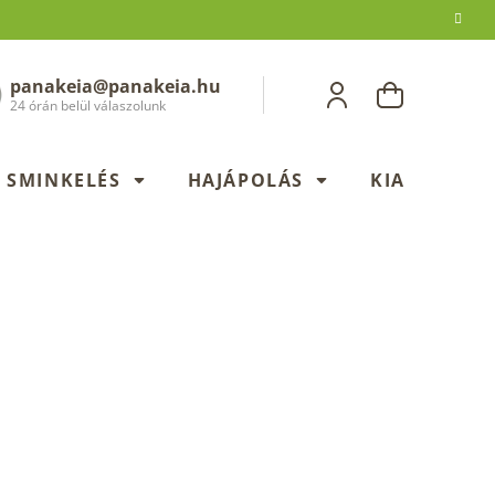
panakeia@panakeia.hu
KOSÁR
24 órán belül válaszolunk
SMINKELÉS
HAJÁPOLÁS
KIADÁSOK