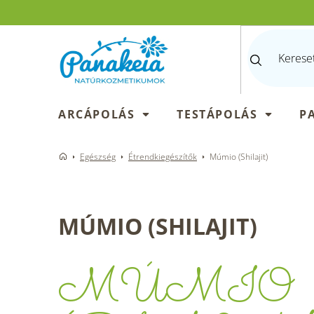
Ugrás
a
fő
tartalomhoz
ARCÁPOLÁS
TESTÁPOLÁS
P
Egészség
Étrendkiegészítők
Múmio (Shilajit)
MÚMIO (SHILAJIT)
MÚMIO