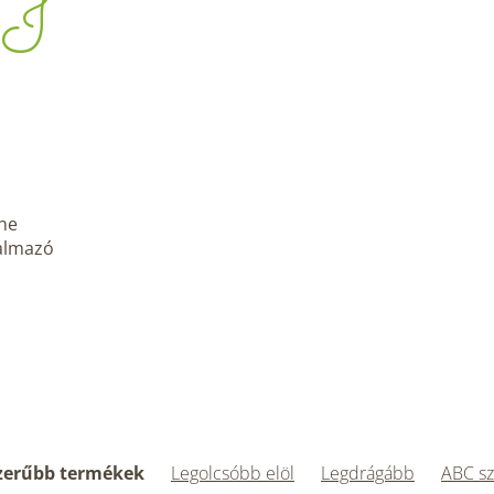
I
ine
talmazó
zerűbb termékek
Legolcsóbb elöl
Legdrágább
ABC sz