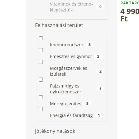
RAKTÁ
Vitaminok és étrend-
0
4 99
kiegészítők
Ft
Felhasználási terület
Immunrendszer
3
Emésztés és gyomor
2
Mozgásszervek és
2
ízületek
Pajzsmirigy és
1
nyirokrendszer
Méregtelenítés
3
Energia és fáradtság
1
Jótékony hatások