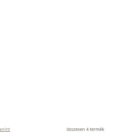
erint
összesen
4
termék