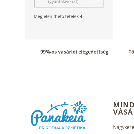
(gyantakivonat)
Megjeleníthető tételek
4
99%-os vásárlói elégedettség
Tö
L
MIND
á
VÁSÁ
b
l
é
Nagykere
c