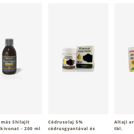
más Shilajit
Cédrusolaj 5%
Altaji 
kivonat - 200 ml
cédrusgyantával és
tbl.