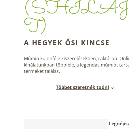
(SHILAJ
T)
A HEGYEK ŐSI KINCSE
Múmió különféle kiszerelésekben, raktáron. Onl
kínálatunkban többféle, a legendás múmiót tar
terméket találsz.
Többet szeretnék tudni
O
T
Legnéps
l