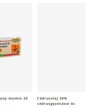
arany mumio 20
Cédrusolaj 30%
cédrusgyantával és