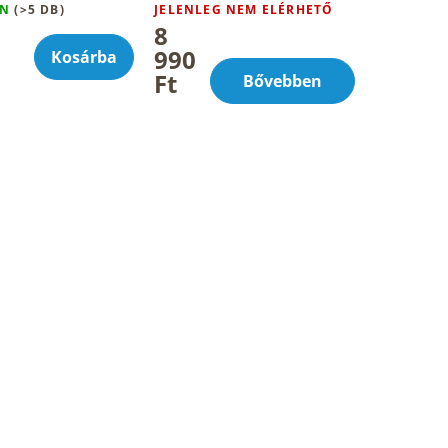
sziklaolajjal (fehér
ON
(>5 DB)
JELENLEG NEM ELÉRHETŐ
mumijo) 100ml
8
990
Kosárba
Ft
Bővebben