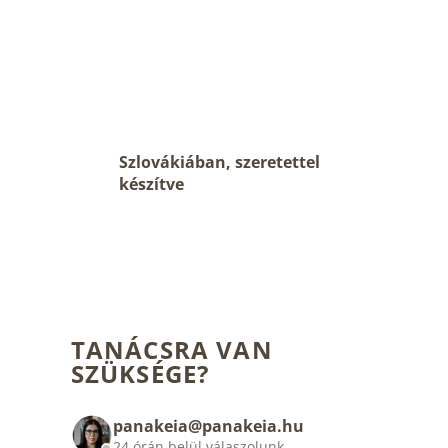
Szlovákiában, szeretettel
készítve
TANÁCSRA VAN
SZÜKSÉGE?
panakeia@panakeia.hu
24 órán belül válaszolunk