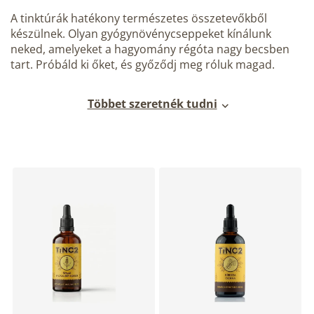
A tinktúrák hatékony természetes összetevőkből
készülnek. Olyan gyógynövénycseppeket kínálunk
neked, amelyeket a hagyomány régóta nagy becsben
tart. Próbáld ki őket, és győződj meg róluk magad.
Többet szeretnék tudni
T
e
r
m
é
k
e
k
l
i