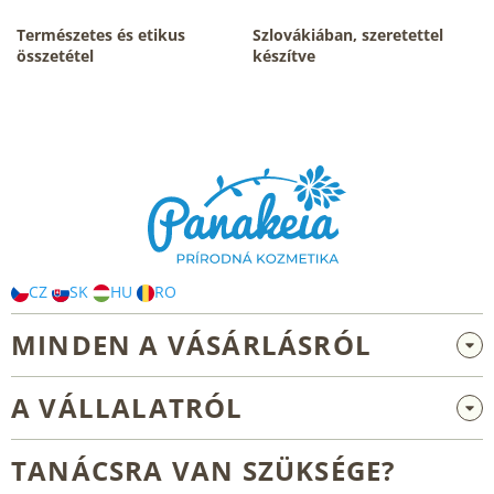
n
y
Természetes és etikus
Szlovákiában, szeretettel
í
összetétel
készítve
t
á
s
L
e
á
l
b
e
m
l
e
é
i
c
CZ
SK
HU
RO
MINDEN A VÁSÁRLÁSRÓL
Nagykereskedelem és együttműködés
A VÁLLALATRÓL
Reklamáció és visszaküldés
Rólunk
Általános üzleti feltételek
TANÁCSRA VAN SZÜKSÉGE?
Blog