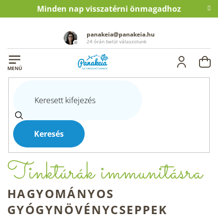
Ugrás
Minden nap visszatérni önmagadhoz
a
fő
tartalomhoz
panakeia@panakeia.hu
24 órán belül válaszolunk
KO
Tinktúrák
Kezdőlap
Egészség
Étrendkiegészítők
Tinktúrák
immunitásra
TINKTÚRÁK IMMUNITÁSRA
Keresés
Tinktúrák immunitásra
HAGYOMÁNYOS
GYÓGYNÖVÉNYCSEPPEK