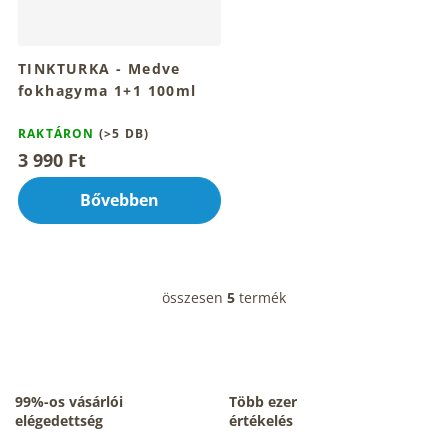
TINKTURKA - Medve
fokhagyma 1+1 100ml
RAKTÁRON
(>5 DB)
3 990 Ft
Bővebben
összesen
5
termék
L
i
s
t
a
i
99%-os vásárlói
Több ezer
r
elégedettség
értékelés
á