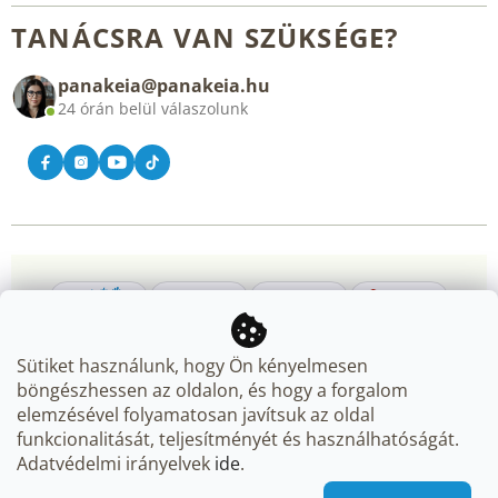
Rólunk
Általános üzleti feltételek
TANÁCSRA VAN SZÜKSÉGE?
Blog
panakeia@panakeia.hu
Kapcsolat
24 órán belül válaszolunk
Sütiket használunk, hogy Ön kényelmesen
böngészhessen az oldalon, és hogy a forgalom
elemzésével folyamatosan javítsuk az oldal
Copyright 2026
Panakeia.hu
. Minden jog fenntartva.
Süti
funkcionalitását, teljesítményét és használhatóságát.
beállítások szerkesztése
Adatvédelmi irányelvek
ide
.