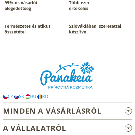
i
99%-os vásárlói
Több ezer
r
elégedettség
értékelés
á
n
y
Természetes és etikus
Szlovákiában, szeretettel
í
összetétel
készítve
t
á
s
L
e
á
l
b
e
m
l
e
é
i
c
CZ
SK
HU
RO
MINDEN A VÁSÁRLÁSRÓL
Nagykereskedelem és együttműködés
A VÁLLALATRÓL
Reklamáció és visszaküldés