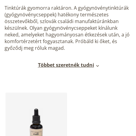
Tinktúrák gyomorra raktáron. A gyógynövénytinktúrák
(gyógynövénycseppek) hatékony természetes
összetevőkből, szlovák családi manufaktúránkban
készülnek. Olyan gyógynövénycseppeket kínálunk
neked, amelyeket hagyományosan étkezések után, a jó
komfortérzetért fogyasztanak. Próbáld ki őket, és
győződj meg róluk magad.
Többet szeretnék tudni
T
e
r
m
é
k
e