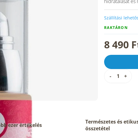
hidratálását és
Szállítási lehet
RAKTÁRON
8 490 F
Természetes és etiku
bb ezer értékelés
összetétel