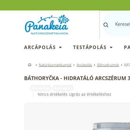
Ugrás
a
fő
tartalomhoz
ARCÁPOLÁS
TESTÁPOLÁS
P
Natúrkozmetikumok
Arcápolás
Bőrszérumok
BÁT
BÁTHORYČKA - HIDRATÁLÓ ARCSZÉRUM 
Hidratálás
Anti-aging
A
Nincs értékelés
Ugrás az értékeléshez
termék
átlagos
értékelése
5-
ből
0,0