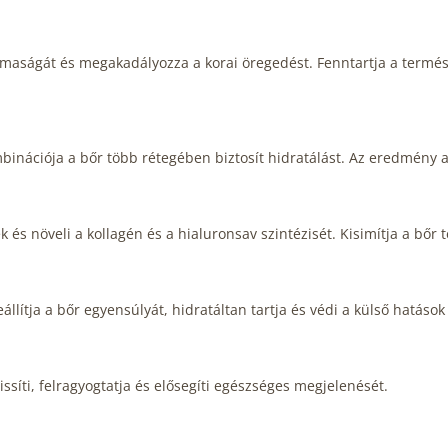
imaságát és megakadályozza a korai öregedést. Fenntartja a természe
inációja a bőr több rétegében biztosít hidratálást. Az eredmény
és növeli a kollagén és a hialuronsav szintézisét. Kisimítja a bőr t
lítja a bőr egyensúlyát, hidratáltan tartja és védi a külső hatások
rissíti, felragyogtatja és elősegíti egészséges megjelenését.