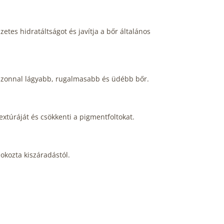
tes hidratáltságot és javítja a bőr általános
 azonnal lágyabb, rugalmasabb és üdébb bőr.
extúráját és csökkenti a pigmentfoltokat.
 okozta kiszáradástól.