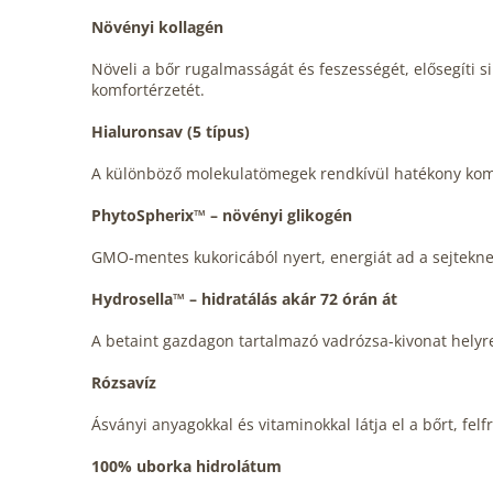
Növényi kollagén
Növeli a bőr rugalmasságát és feszességét, elősegíti s
komfortérzetét.
Hialuronsav (5 típus)
A különböző molekulatömegek rendkívül hatékony komb
PhytoSpherix™ – növényi glikogén
GMO-mentes kukoricából nyert, energiát ad a sejteknek 
Hydrosella™ – hidratálás akár 72 órán át
A betaint gazdagon tartalmazó vadrózsa-kivonat helyreál
Rózsavíz
Ásványi anyagokkal és vitaminokkal látja el a bőrt, felf
100% uborka hidrolátum