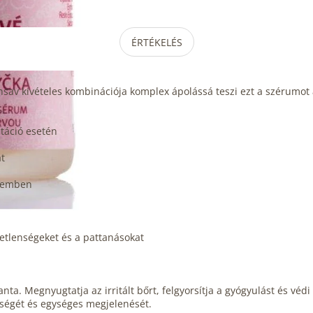
ÉRTÉKELÉS
nsav kivételes kombinációja komplex ápolássá teszi ezt a szérumot a 
ntáció esetén
át
szemben
letlenségeket és a pattanásokat
ta. Megnyugtatja az irritált bőrt, felgyorsítja a gyógyulást és véd
ességét és egységes megjelenését.