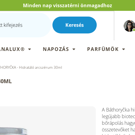
Minden nap visszatérni önmagadhoz
Keresés
ANALUX®
NAPOZÁS
PARFÜMÖK
HORYČKA - Hidratáló arcszérum 30ml
30ML
A Báthoryčka hi
legújabb biotec
bőrápolás hagyo
összetevőket ha