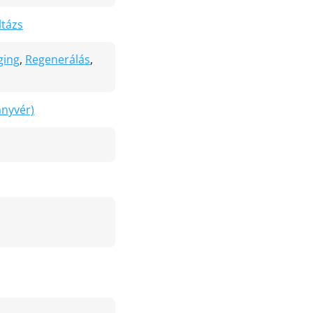
ltázs
ging
,
Regenerálás
,
ányvér)