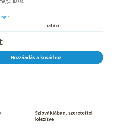
 megújulását.
őségek
(>5 db)
t
Hozzáadás a kosárhoz
s
Szlovákiában, szeretettel
készítve