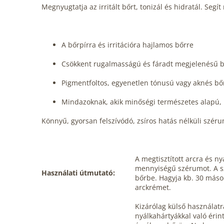
Megnyugtatja az irritált bőrt, tonizál és hidratál. Se
A bőrpírra és irritációra hajlamos bőrre
Csökkent rugalmasságú és fáradt megjelenésű b
Pigmentfoltos, egyenetlen tónusú vagy aknés bő
Mindazoknak, akik minőségi természetes alapú,
Könnyű, gyorsan felszívódó, zsíros hatás nélküli szé
A megtisztított arcra és ny
mennyiségű szérumot. A s
Használati útmutató:
bőrbe. Hagyja kb. 30 másod
arckrémet.
Kizárólag külső használatr
nyálkahártyákkal való érint