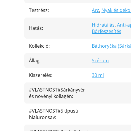
Testrész
:
Arc
,
Nyak és deko
Hidratálás
,
Anti-a
Hatás
:
Bőrfeszesítés
Kollekció
:
Báthoryčka (Sárk
Állag
:
Szérum
Kiszerelés
:
30 ml
#VLASTNOST#Sárkányvér
és növényi kollagén
:
#VLASTNOST#5 típusú
hialuronsav
: