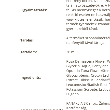
érzékeny bőrön. Ne haszná
található összetevőkre. A 
Figyelmeztetés:
fel kis mennyiséget a bőrre
reakció esetén ne használj
vagy kiütés jelentkezik, h
termék gyermekek számára
gyermekektől távol.
A terméket szobahőmérsékl
Tárolás:
napfénytől távol tárolja.
Tartalom:
30 ml
Rosa Damascena Flower Wa
Glycerin, Aqua, Pentylene
Opuntia Tuna Flower/Stem E
Glycoproteins, Croton Lechl
Ingredients:
Extract, Hibiscus Sabdariff
Leuconostoc/Radish Root F
Potassium Sorbate, Lactic A
Eugenol
PANAKEIA SK s.r.o., Žabins
Köztársaság,