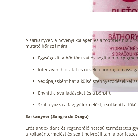
A sárkányvér, a növényi kollagén és a többféle hialuro
mutató bőr számára.
Egységesíti a bőr tónusát és segít a hiperpigme
Intenzíven hidratál és növeli a bőr rugalmasság
Védőpajzsként hat a külső szennyeződésekkel 
Enyhíti a gyulladásokat és a bőrpírt
Szabályozza a faggyútermelést, csökkenti a töké
Sárkányvér (Sangre de Drago)
Erős antioxidáns és regeneráló hatású természetes gyan
a kollagéntermelést és segít helyreállítani a bőr fesz