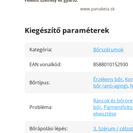
Felelős személy és gyártó:
www.panakeia.sk
Kiegészítő paraméterek
Kategória
:
Bőrszérumok
EAN vonalkód
:
8588010152930
Érzékeny bőr
,
Kom
Bőrtípus
:
bőr (anti-aging)
,
N
Ráncok és bőrör
Probléma
:
bőr
,
Pigmentfolto
elvesztése
Bőrápolási lépés
:
3. Szérum / célzo