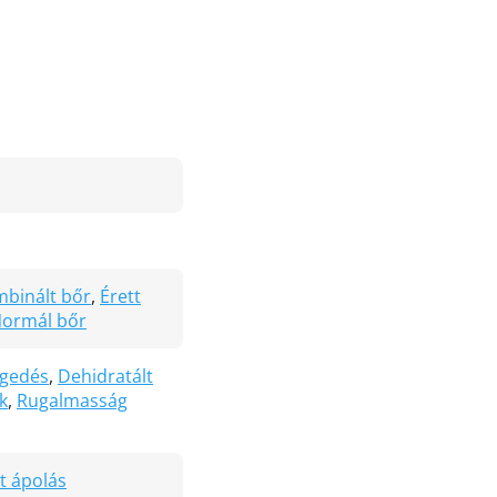
binált bőr
,
Érett
ormál bőr
egedés
,
Dehidratált
k
,
Rugalmasság
tt ápolás