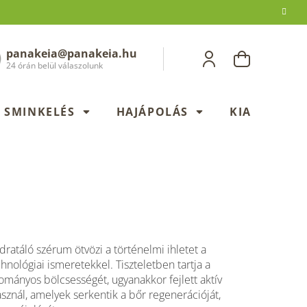
panakeia@panakeia.hu
KOSÁR
24 órán belül válaszolunk
SMINKELÉS
HAJÁPOLÁS
KIADÁSOK
dratáló szérum ötvözi a történelmi ihletet a
hnológiai ismeretekkel. Tiszteletben tartja a
mányos bölcsességét, ugyanakkor fejlett aktív
sznál, amelyek serkentik a bőr regenerációját,