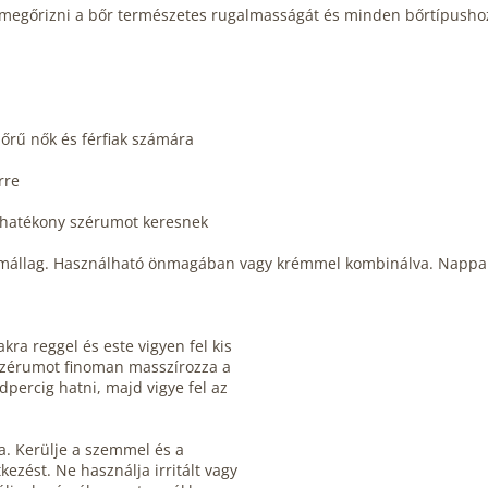
gít megőrizni a bőr természetes rugalmasságát és minden bőrtípushoz
őrű nők és férfiak számára
rre
 hatékony szérumot keresnek
rumállag. Használható önmagában vagy krémmel kombinálva. Nappali
akra reggel és este vigyen fel kis
zérumot finoman masszírozza a
percig hatni, majd vigye fel az
a. Kerülje a szemmel és a
kezést. Ne használja irritált vagy