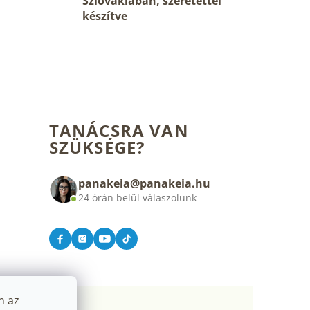
Szlovákiában, szeretettel
készítve
TANÁCSRA VAN
SZÜKSÉGE?
panakeia@panakeia.hu
24 órán belül válaszolunk
n az