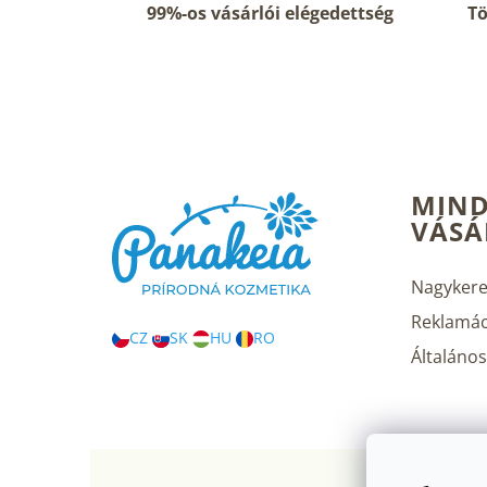
99%-os vásárlói elégedettség
Tö
L
MIND
á
VÁSÁ
b
l
é
Nagykere
c
Reklamác
CZ
SK
HU
RO
Általános 