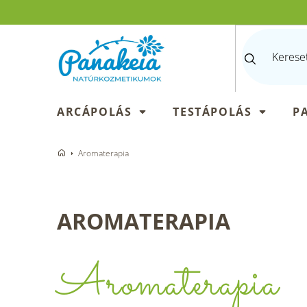
Ugrás
a
fő
tartalomhoz
ARCÁPOLÁS
TESTÁPOLÁS
P
Aromaterapia
AROMATERAPIA
Aromaterapia