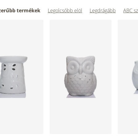
zerűbb termékek
Legolcsóbb elöl
Legdrágább
ABC sz