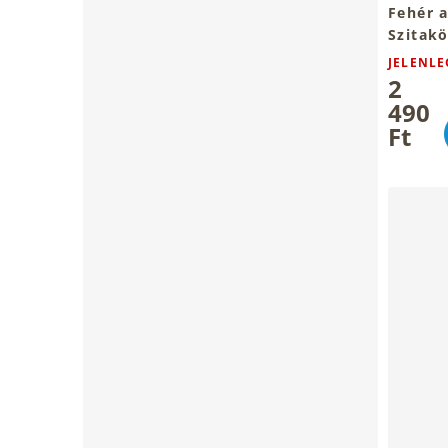
Fehér 
Szitak
JELENLE
2
490
Ft