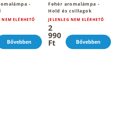
romalámpa -
Fehér aromalámpa -
l
Hold és csillagok
G NEM ELÉRHETŐ
JELENLEG NEM ELÉRHETŐ
2
990
Ft
Bővebben
Bővebben