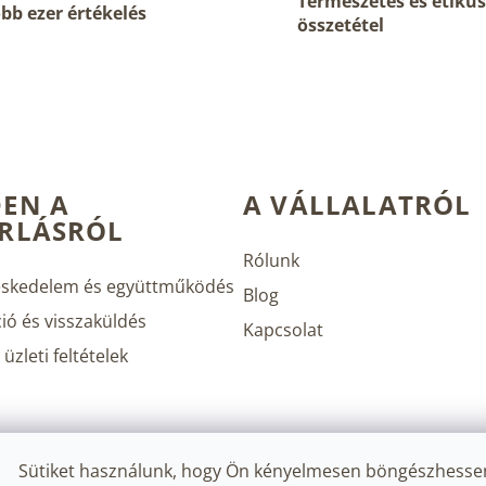
Természetes és etikus
t
bb ezer értékelés
összetétel
a
i
r
á
n
y
í
t
á
EN A
A VÁLLALATRÓL
s
RLÁSRÓL
e
l
Rólunk
e
skedelem és együttműködés
m
Blog
e
ió és visszaküldés
Kapcsolat
i
üzleti feltételek
Sütiket használunk, hogy Ön kényelmesen böngészhesse