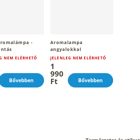
aromalámpa -
Aromalampa
intás
angyalokkal
G NEM ELÉRHETŐ
JELENLEG NEM ELÉRHETŐ
1
990
Ft
Bővebben
Bővebben
L
i
s