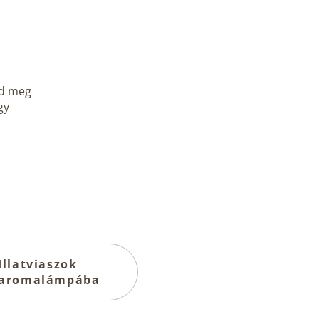
sd meg
gy
Illatviaszok
aromalámpába