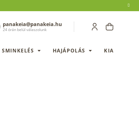
panakeia@panakeia.hu
KOSÁR
24 órán belül válaszolunk
SMINKELÉS
HAJÁPOLÁS
KIADÁSOK