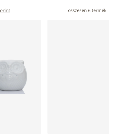
erint
összesen
6
termék