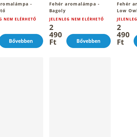
aromalámpa -
Fehér aromalámpa -
Fehér a
ötő
Bagoly
Low Ow
G NEM ELÉRHETŐ
JELENLEG NEM ELÉRHETŐ
JELENLE
2
2
490
490
Ft
Ft
Bővebben
Bővebben