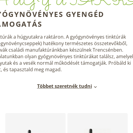
HÚGYUTAKR
YÓGYNÖVÉNYES GYENGÉD
ÁMOGATÁS
ktúrák a húgyutakra raktáron. A gyógynövényes tinktúrák
ógynövénycseppek) hatékony természetes összetevőkből,
ovák családi manufaktúránkban készülnek Trencsénben.
álatunkban olyan gyógynövényes tinktúrákat találsz, amelye
yutak és a vesék normál működését támogatják. Próbáld ki
t, és tapasztald meg magad.
Többet szeretnék tudni
T
e
r