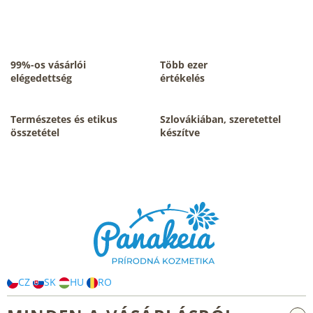
i
s
t
a
i
99%-os vásárlói
Több ezer
r
elégedettség
értékelés
á
n
y
Természetes és etikus
Szlovákiában, szeretettel
í
összetétel
készítve
t
á
s
L
e
á
l
b
e
m
l
e
é
i
c
CZ
SK
HU
RO