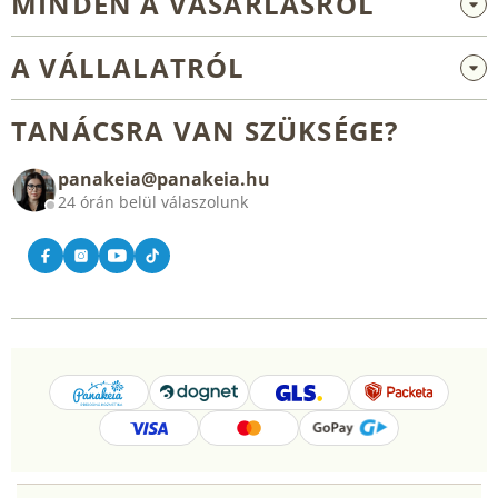
MINDEN A VÁSÁRLÁSRÓL
Nagykereskedelem és együttműködés
A VÁLLALATRÓL
Reklamáció és visszaküldés
Rólunk
Általános üzleti feltételek
TANÁCSRA VAN SZÜKSÉGE?
Blog
panakeia@panakeia.hu
Kapcsolat
24 órán belül válaszolunk