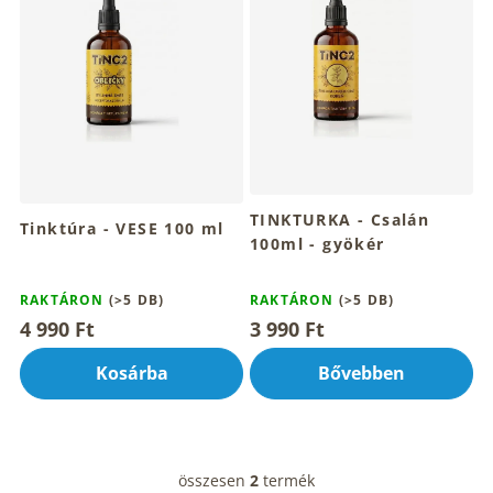
m
é
k
e
k
l
i
s
t
TINKTURKA - Csalán
á
Tinktúra - VESE 100 ml
100ml - gyökér
j
a
A
termék
RAKTÁRON
(>5 DB)
RAKTÁRON
(>5 DB)
átlagos
4 990 Ft
3 990 Ft
értékelése
5-
Kosárba
Bővebben
ből
4,2
csillag.
összesen
2
termék
L