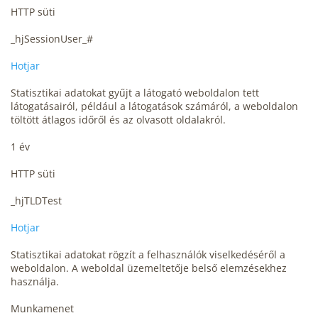
HTTP süti
_hjSessionUser_#
Hotjar
Statisztikai adatokat gyűjt a látogató weboldalon tett
látogatásairól, például a látogatások számáról, a weboldalon
töltött átlagos időről és az olvasott oldalakról.
1 év
HTTP süti
_hjTLDTest
Hotjar
Statisztikai adatokat rögzít a felhasználók viselkedéséről a
weboldalon. A weboldal üzemeltetője belső elemzésekhez
használja.
Munkamenet