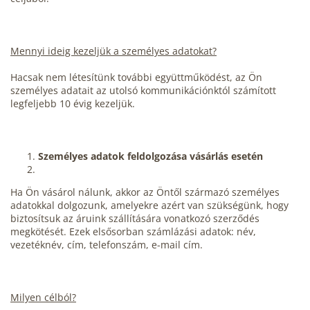
Mennyi ideig kezeljük a személyes adatokat?
Hacsak nem létesítünk további együttműködést, az Ön
személyes adatait az utolsó kommunikációnktól számított
legfeljebb 10 évig kezeljük.
Személyes adatok feldolgozása vásárlás esetén
Ha Ön vásárol nálunk, akkor az Öntől származó személyes
adatokkal dolgozunk, amelyekre azért van szükségünk, hogy
biztosítsuk az áruink szállítására vonatkozó szerződés
megkötését. Ezek elsősorban számlázási adatok: név,
vezetéknév, cím, telefonszám, e-mail cím.
Milyen célból?