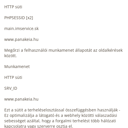
HTTP süti
PHPSESSID [x2]
main.imservice.sk
www.panakeia.hu
Megőrzi a felhasználói munkamenet állapotát az oldalkérések
között.
Munkamenet
HTTP süti
SRV_ID
www.panakeia.hu
Ezt a sütit a terheléselosztással összefüggésben használják -
Ez optimalizálja a látogató és a webhely közötti válaszadási
sebességet azáltal, hogy a forgalmi terhelést több hálózati
kapcsolatra vagy szerverre osztja el.