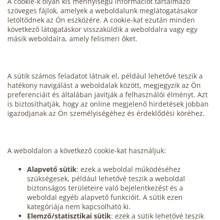
A cookie-k olyan kis mennyiségű információt tartalmazó
szöveges fájlok, amelyek a weboldalunk meglátogatásakor
letöltődnek az Ön eszközére. A cookie-kat ezután minden
következő látogatáskor visszaküldik a weboldalra vagy egy
másik weboldalra, amely felismeri őket.
A sütik számos feladatot látnak el, például lehetővé teszik a
hatékony navigálást a weboldalak között, megjegyzik az Ön
preferenciáit és általában javítják a felhasználói élményt. Azt
is biztosíthatják, hogy az online megjelenő hirdetések jobban
igazodjanak az Ön személyiségéhez és érdeklődési köréhez.
A weboldalon a következő cookie-kat használjuk:
Alapvető sütik
: ezek a weboldal működéséhez
szükségesek, például lehetővé teszik a weboldal
biztonságos területeire való bejelentkezést és a
weboldal egyéb alapvető funkcióit. A sütik ezen
kategóriája nem kapcsolható ki.
Elemző/statisztikai sütik
: ezek a sütik lehetővé teszik