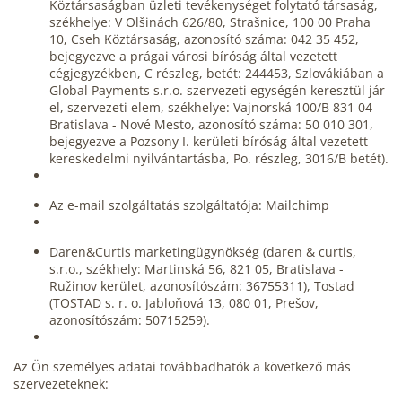
Köztársaságban üzleti tevékenységet folytató társaság,
székhelye: V Olšinách 626/80, Strašnice, 100 00 Praha
10, Cseh Köztársaság, azonosító száma: 042 35 452,
bejegyezve a prágai városi bíróság által vezetett
cégjegyzékben, C részleg, betét: 244453, Szlovákiában a
Global Payments s.r.o. szervezeti egységén keresztül jár
el, szervezeti elem, székhelye: Vajnorská 100/B 831 04
Bratislava - Nové Mesto, azonosító száma: 50 010 301,
bejegyezve a Pozsony I. kerületi bíróság által vezetett
kereskedelmi nyilvántartásba, Po. részleg, 3016/B betét).
Az e-mail szolgáltatás szolgáltatója: Mailchimp
Daren&Curtis marketingügynökség (daren & curtis,
s.r.o., székhely: Martinská 56, 821 05, Bratislava -
Ružinov kerület, azonosítószám: 36755311), Tostad
(TOSTAD s. r. o. Jabloňová 13, 080 01, Prešov,
azonosítószám: 50715259).
Az Ön személyes adatai továbbadhatók a következő más
szervezeteknek: