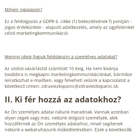
Milyen jogalapon?
Ez a feldolgozás a GDPR 6. cikke (1) bekezdésének f) pontján -
jogos érdekünkön - alapuló adatkezelés, amely az ügyfeleinket
célzó marketingkommunikáció.
Mennyi ideig fogjuk feldolgozni a személyes adatokat?
Az utolsó vásárlástól számított 10 évig. Ha nem kívánja
továbbra is megkapni marketingkommunikációnkat, bármikor
leiratkozhat e-mailben, vagy felveheti velünk a kapcsolatot a
következő címen: zdraviezkopanic@zdraviezkopanic.sk.
II.
Ki fér hozzá az adatokhoz?
Az Ön személyes adatai nálunk maradnak. Vannak azonban
olyan cégek vagy más, nekünk dolgozó személyek, akik
hozzáférnek az Ön személyes adataihoz, mivel segítenek
nekünk a webáruházunk működtetésében. Ezek a következők: