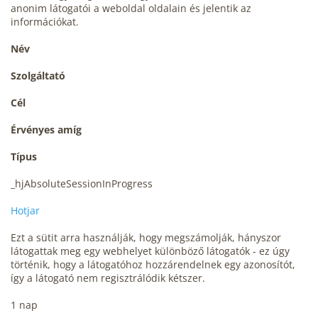
anonim látogatói a weboldal oldalain és jelentik az
információkat.
Név
Szolgáltató
Cél
Érvényes amíg
Típus
_hjAbsoluteSessionInProgress
Hotjar
Ezt a sütit arra használják, hogy megszámolják, hányszor
látogattak meg egy webhelyet különböző látogatók - ez úgy
történik, hogy a látogatóhoz hozzárendelnek egy azonosítót,
így a látogató nem regisztrálódik kétszer.
1 nap