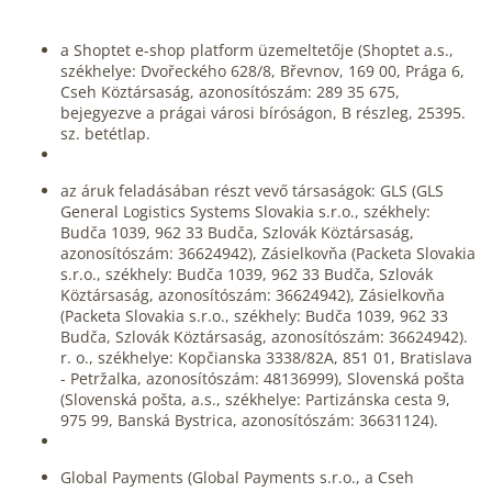
a Shoptet e-shop platform üzemeltetője (Shoptet a.s.,
székhelye: Dvořeckého 628/8, Břevnov, 169 00, Prága 6,
Cseh Köztársaság, azonosítószám: 289 35 675,
bejegyezve a prágai városi bíróságon, B részleg, 25395.
sz. betétlap.
az áruk feladásában részt vevő társaságok: GLS (GLS
General Logistics Systems Slovakia s.r.o., székhely:
Budča 1039, 962 33 Budča, Szlovák Köztársaság,
azonosítószám: 36624942), Zásielkovňa (Packeta Slovakia
s.r.o., székhely: Budča 1039, 962 33 Budča, Szlovák
Köztársaság, azonosítószám: 36624942), Zásielkovňa
(Packeta Slovakia s.r.o., székhely: Budča 1039, 962 33
Budča, Szlovák Köztársaság, azonosítószám: 36624942).
r. o., székhelye: Kopčianska 3338/82A, 851 01, Bratislava
- Petržalka, azonosítószám: 48136999), Slovenská pošta
(Slovenská pošta, a.s., székhelye: Partizánska cesta 9,
975 99, Banská Bystrica, azonosítószám: 36631124).
Global Payments (Global Payments s.r.o., a Cseh