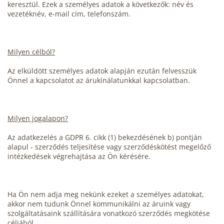
keresztül. Ezek a személyes adatok a következők: név és
vezetéknév, e-mail cím, telefonszám.
Milyen célból?
Az elküldött személyes adatok alapján ezután felvesszük
Önnel a kapcsolatot az árukínálatunkkal kapcsolatban.
Milyen jogalapon?
Az adatkezelés a GDPR 6. cikk (1) bekezdésének b) pontján
alapul - szerződés teljesítése vagy szerződéskötést megelőző
intézkedések végrehajtása az Ön kérésére.
Ha Ön nem adja meg nekünk ezeket a személyes adatokat,
akkor nem tudunk Önnel kommunikálni az áruink vagy
szolgáltatásaink szállítására vonatkozó szerződés megkötése
céljából.