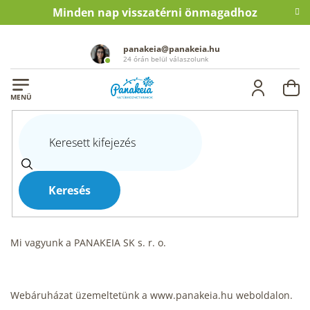
Ugrás
Minden nap visszatérni önmagadhoz
a
fő
tartalomhoz
panakeia@panakeia.hu
24 órán belül válaszolunk
KO
Kezdőlap
A személyes adatok védelmének feltételei
A személyes adatok védelmének
feltételei
Keresés
Az Ön adataival való munkavégzésre vonatkozó irányelvek
Mi vagyunk a PANAKEIA SK s. r. o.
Webáruházat üzemeltetünk a www.panakeia.hu weboldalon.