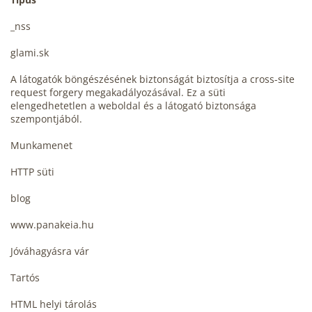
_nss
glami.sk
A látogatók böngészésének biztonságát biztosítja a cross-site
request forgery megakadályozásával. Ez a süti
elengedhetetlen a weboldal és a látogató biztonsága
szempontjából.
Munkamenet
HTTP süti
blog
www.panakeia.hu
Jóváhagyásra vár
Tartós
HTML helyi tárolás