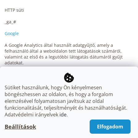
HTTP süti
_ga_#
Google
A Google Analytics által használt adatgyűjtő, amely a
felhasználó által a weboldalon tett látogatások számáról,
valamint az első és a legutóbbi látogatás dátumáról gyűjt
adatokat.
2 év
HTTP süti
Sütiket használunk, hogy Ön kényelmesen
böngészhessen az oldalon, és hogy a forgalom
_gat
elemzésével folyamatosan javítsuk az oldal
funkcionalitását, teljesítményét és használhatóságát.
Google
Adatvédelmi irányelvek
ide
.
A Google Analytics használja a kérések arányának
Beállítások
Elfogadom
korlátozására.