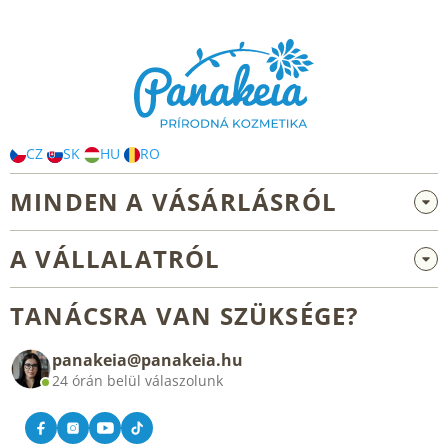
L
á
b
l
é
c
CZ
SK
HU
RO
MINDEN A VÁSÁRLÁSRÓL
Nagykereskedelem és együttműködés
A VÁLLALATRÓL
Reklamáció és visszaküldés
Rólunk
Általános üzleti feltételek
TANÁCSRA VAN SZÜKSÉGE?
Blog
panakeia@panakeia.hu
Kapcsolat
24 órán belül válaszolunk