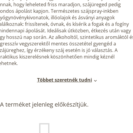
nnak, hogy leheleted friss maradjon, szájüreged pedig
ondos ápolást kapjon. Természetes szájspray-inkben
yógynövénykivonatok, illóolajok és ásványi anyagok
alálkoznak: frissítenek, óvnak, és kísérik a fogak és a fogíny
indennapi ápolását. Ideálisak útközben, étkezés után vagy
gy hosszú nap során. Az alkoholtól, szintetikus aromáktól é
gresszív vegyszerektől mentes összetétel gyengéd a
zájüreghez, így érzékeny száj esetén is jó választás. A
raktikus kiszerelésnek köszönhetően mindig kéznél
ehetnek.
Többet szeretnék tudni
A terméket jelenleg előkészítjük.