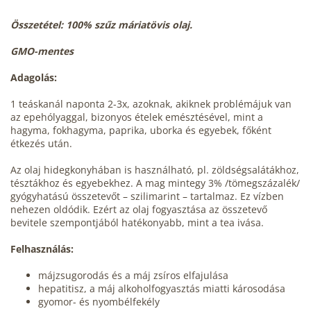
Összetétel: 100% szűz máriatövis olaj.
GMO-mentes
Adagolás:
1 teáskanál naponta 2-3x, azoknak, akiknek problémájuk van
az epehólyaggal, bizonyos ételek emésztésével, mint a
hagyma, fokhagyma, paprika, uborka és egyebek, főként
étkezés után.
Az olaj hidegkonyhában is használható, pl. zöldségsalátákhoz,
tésztákhoz és egyebekhez. A mag mintegy 3% /tömegszázalék/
gyógyhatású összetevőt – szilimarint – tartalmaz. Ez vízben
nehezen oldódik. Ezért az olaj fogyasztása az összetevő
bevitele szempontjából hatékonyabb, mint a tea ivása.
Felhasználás:
májzsugorodás és a máj zsíros elfajulása
hepatitisz, a máj alkoholfogyasztás miatti károsodása
gyomor- és nyombélfekély