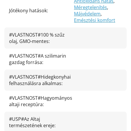
Antioxidáns hatás
,
Méregtelenítés
,
Jótékony hatások
:
Májvédelem
,
Emésztési komfort
#VLASTNOST#100 % szűz
olaj, GMO-mentes
:
#VLASTNOST#A szilimarin
gazdag forrása
:
#VLASTNOST#Hidegkonyhai
felhasználásra alkalmas
:
#VLASTNOST#Hagyományos
altaji receptúra
:
#USP#Az Altaj
természetének ereje
: