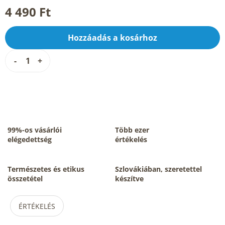
4 490 Ft
Hozzáadás a kosárhoz
99%-os vásárlói
Több ezer
elégedettség
értékelés
Természetes és etikus
Szlovákiában, szeretettel
összetétel
készítve
ÉRTÉKELÉS