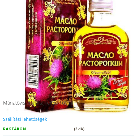
Máriatövis olaj Altáji extra 100ml
Szállítási lehetőségek
RAKTÁRON
(2 db)