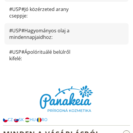
#USP#Jó közérzeted arany
cseppje
:
#USP#Hagyományos olaj a
mindennapjaidhoz
:
#USP#Ápolórituálé belülről
kifelé
:
L
á
b
l
é
c
CZ
SK
HU
RO