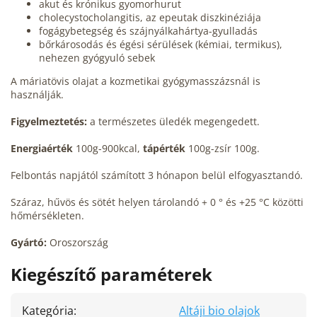
akut és krónikus gyomorhurut
cholecystocholangitis, az epeutak diszkinéziája
fogágybetegség és szájnyálkahártya-gyulladás
bőrkárosodás és égési sérülések (kémiai, termikus),
nehezen gyógyuló sebek
A máriatövis olajat a kozmetikai gyógymasszázsnál is
használják.
Figyelmeztetés:
a természetes üledék megengedett.
Energiaérték
100g-900kcal,
tápérték
100g-zsír 100g.
Felbontás napjától számított 3 hónapon belül elfogyasztandó.
Száraz, hűvös és sötét helyen tárolandó + 0 ° és +25 °C közötti
hőmérsékleten.
Gyártó:
Oroszország
Kiegészítő paraméterek
Kategória
:
Altáji bio olajok