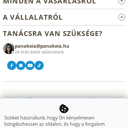
MINDEN A VÁSÁRLÁSRÓL
Nagykereskedelem és együttműködés
A VÁLLALATRÓL
Reklamáció és visszaküldés
Rólunk
Általános üzleti feltételek
TANÁCSRA VAN SZÜKSÉGE?
Blog
panakeia@panakeia.hu
Kapcsolat
24 órán belül válaszolunk
Sütiket használunk, hogy Ön kényelmesen
böngészhessen az oldalon, és hogy a forgalom