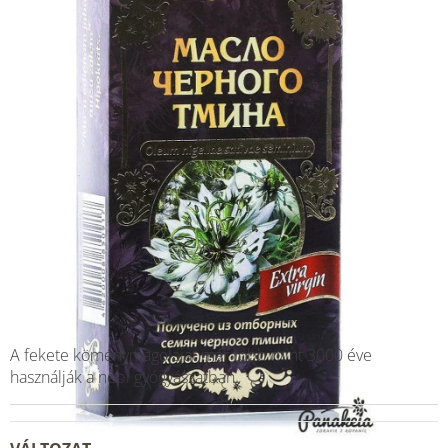
A fekete köménymagolajat már több mint 3000 éve
használják a népi gyógyászatban.