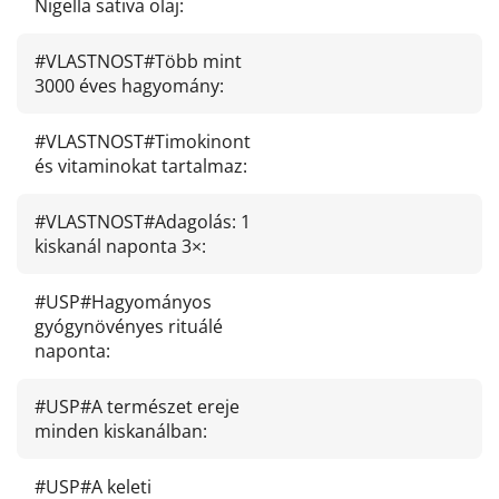
Nigella sativa olaj
:
#VLASTNOST#Több mint
3000 éves hagyomány
:
#VLASTNOST#Timokinont
és vitaminokat tartalmaz
:
#VLASTNOST#Adagolás: 1
kiskanál naponta 3×
:
#USP#Hagyományos
gyógynövényes rituálé
naponta
:
#USP#A természet ereje
minden kiskanálban
:
#USP#A keleti