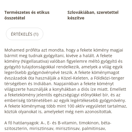
Természetes és etikus
Szlovákiában, szeretettel
összetétel
készítve
ÉRTÉKELÉS (1)
Mohamed próféta azt mondta, hogy a fekete kömény magjai
bármit meg tudnak gyógyítani, kivéve a halált. A fekete
kömény (Nigellasativa) valóban figyelemre méltó gyógyító és
gyógyító tulajdonságokkal rendelkezik, amelyek a világ egyik
legerősebb gyógynövényévé teszik. A fekete köménymagot
évszázadok óta használják a Közel-Keleten, a Földközi-tenger
térségében és Indiában. Napjainkban a fekete köményt
világszerte használják a konyhákban a diós íze miatt. Emellett
a feketekömény jelentős egészségügyi előnyökkel bír, és az
emberiség történetében az egyik legértékesebb gyógynövény.
A fekete köménymag több mint 100 aktív vegyületet tartalmaz,
köztük olyanokat is, amelyeket még nem azonosítottak.
A fő hatóanyagok: A-, E- és B-vitamin, timokinon, béta-
szitoszterin, mirisztinsav, mirisztinsav, palmitinsav,