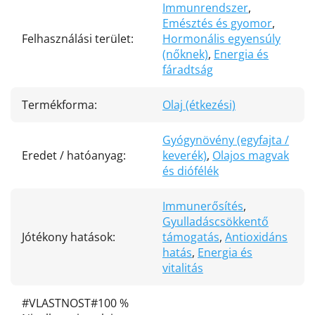
Immunrendszer
,
Emésztés és gyomor
,
Felhasználási terület
:
Hormonális egyensúly
(nőknek)
,
Energia és
fáradtság
Termékforma
:
Olaj (étkezési)
Gyógynövény (egyfajta /
Eredet / hatóanyag
:
keverék)
,
Olajos magvak
és diófélék
Immunerősítés
,
Gyulladáscsökkentő
Jótékony hatások
:
támogatás
,
Antioxidáns
hatás
,
Energia és
vitalitás
#VLASTNOST#100 %