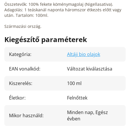
Összetevők: 100% fekete köménymagolaj (Nigellasativa).
Adagolás: 1 teáskanál naponta háromszor étkezés előtt vagy
után. Tartalom: 100ml.
Származási ország.
Kiegészítő paraméterek
Kategória
:
Altáji bio olajok
EAN vonalkód
:
Változat kiválasztása
Kiszerelés
:
100 ml
Életkor
:
Felnőttek
Minden nap, Egész
Mikor használd
:
évben