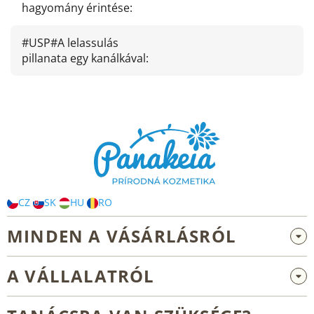
hagyomány érintése
:
#USP#A lelassulás
pillanata egy kanálkával
:
L
á
b
l
é
c
CZ
SK
HU
RO
MINDEN A VÁSÁRLÁSRÓL
Nagykereskedelem és együttműködés
A VÁLLALATRÓL
Reklamáció és visszaküldés
Rólunk
Általános üzleti feltételek