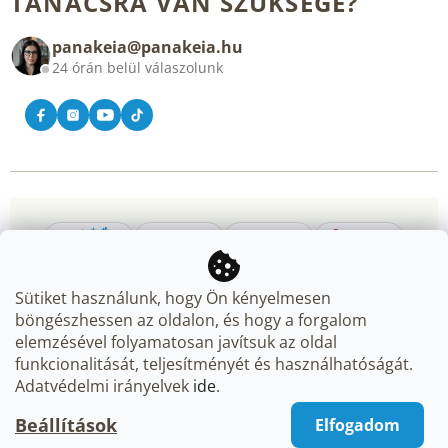
TANÁCSRA VAN SZÜKSÉGE?
Blog
panakeia@panakeia.hu
Kapcsolat
24 órán belül válaszolunk
Sütiket használunk, hogy Ön kényelmesen
böngészhessen az oldalon, és hogy a forgalom
elemzésével folyamatosan javítsuk az oldal
Copyright 2026
Panakeia.hu
. Minden jog fenntartva.
Süti
funkcionalitását, teljesítményét és használhatóságát.
beállítások szerkesztése
Adatvédelmi irányelvek
ide
.
Beállítások
Elfogadom
Shoptet Premium készítette