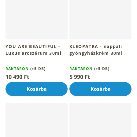
YOU ARE BEAUTIFUL -
KLEOPATRA - nappali
Luxus arcszérum 30ml
gyöngyházkrém 30ml
A
A
termék
termék
RAKTÁRON
(>5 DB)
RAKTÁRON
(>5 DB)
átlagos
átlagos
10 490 Ft
5 990 Ft
értékelése
értékelése
5-
5-
Kosárba
Kosárba
ből
ből
5,0
4,7
csillag.
csillag.