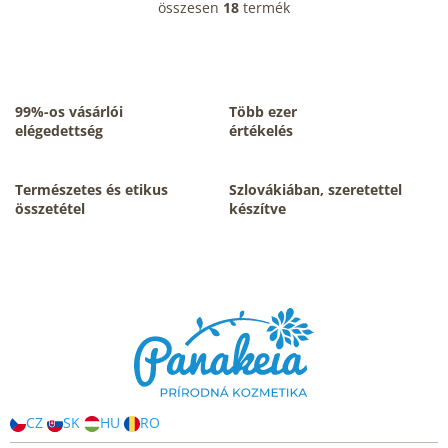
összesen
18
termék
L
i
s
t
a
i
99%-os vásárlói
Több ezer
r
elégedettség
értékelés
á
n
y
Természetes és etikus
Szlovákiában, szeretettel
í
összetétel
készítve
t
á
s
L
e
á
l
b
e
m
l
e
é
i
c
CZ
SK
HU
RO