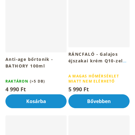
RÁNCFALÓ - Galajos
Anti-age bőrtonik -
éjszakai krém Q10-zel
BATHORY 100ml
30ml
A
A
termék
A MAGAS HŐMÉRSÉKLET
termék
RAKTÁRON
(>5 DB)
MIATT NEM ELÉRHETŐ
átlagos
átlagos
értékelése
4 990 Ft
5 990 Ft
értékelése
5-
5-
ből
Kosárba
Bővebben
ből
4,5
4,8
csillag.
csillag.