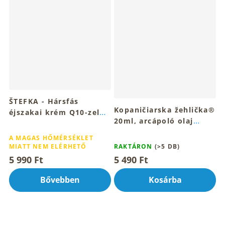
ŠTEFKA - Hársfás
Kopaničiarska žehlička®
éjszakai krém Q10-zel
20ml, arcápoló olaj
30ml
A
szérum
A
termék
A MAGAS HŐMÉRSÉKLET
termék
MIATT NEM ELÉRHETŐ
RAKTÁRON
(>5 DB)
átlagos
átlagos
értékelése
5 990 Ft
5 490 Ft
értékelése
5-
5-
ből
Bővebben
Kosárba
ből
4,6
4,8
csillag.
csillag.