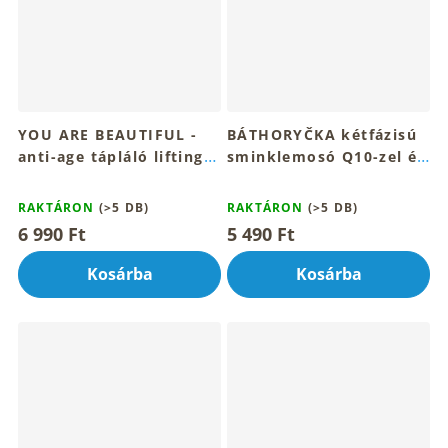
YOU ARE BEAUTIFUL -
BÁTHORYČKA kétfázisú
anti-age tápláló lifting
sminklemosó Q10-zel és
krém 30ml
sárkányvérrel 100ml
A
A
termék
termék
RAKTÁRON
(>5 DB)
RAKTÁRON
(>5 DB)
átlagos
átlagos
6 990 Ft
5 490 Ft
értékelése
értékelése
5-
5-
Kosárba
Kosárba
ből
ből
4,7
4,8
csillag.
csillag.