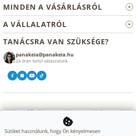
MINDEN A VÁSÁRLÁSRÓL
Nagykereskedelem és együttműködés
A VÁLLALATRÓL
Reklamáció és visszaküldés
Rólunk
Általános üzleti feltételek
TANÁCSRA VAN SZÜKSÉGE?
Blog
panakeia@panakeia.hu
Kapcsolat
24 órán belül válaszolunk
Sütiket használunk, hogy Ön kényelmesen