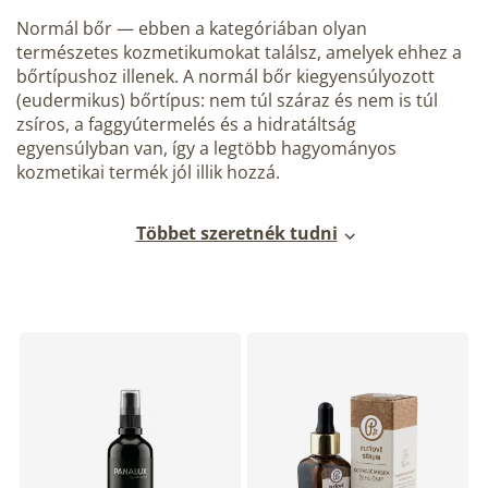
Normál bőr
— ebben a kategóriában olyan
természetes kozmetikumokat találsz, amelyek ehhez a
bőrtípushoz illenek. A normál bőr kiegyensúlyozott
(eudermikus) bőrtípus: nem túl száraz és nem is túl
zsíros, a faggyútermelés és a hidratáltság
egyensúlyban van, így a legtöbb hagyományos
kozmetikai termék jól illik hozzá.
Többet szeretnék tudni
T
e
r
m
é
k
e