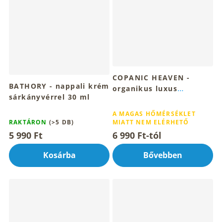
COPANIC HEAVEN -
BATHORY - nappali krém
organikus luxus
sárkányvérrel 30 ml
bőrbalzsam 30,15ml
A
A
termék
A MAGAS HŐMÉRSÉKLET
termék
RAKTÁRON
(>5 DB)
MIATT NEM ELÉRHETŐ
átlagos
átlagos
értékelése
5 990 Ft
6 990 Ft-tól
értékelése
5-
5-
ből
Kosárba
Bővebben
ből
4,3
4,7
csillag.
csillag.