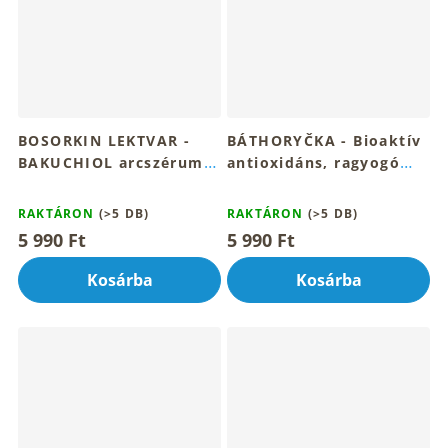
BOSORKIN LEKTVAR -
BÁTHORYČKA - Bioaktív
BAKUCHIOL arcszérum
antioxidáns, ragyogó
15ml
bőrszérum 15ml
A
A
termék
termék
RAKTÁRON
(>5 DB)
RAKTÁRON
(>5 DB)
átlagos
átlagos
5 990 Ft
5 990 Ft
értékelése
értékelése
5-
5-
Kosárba
Kosárba
ből
ből
4,7
4,7
csillag.
csillag.