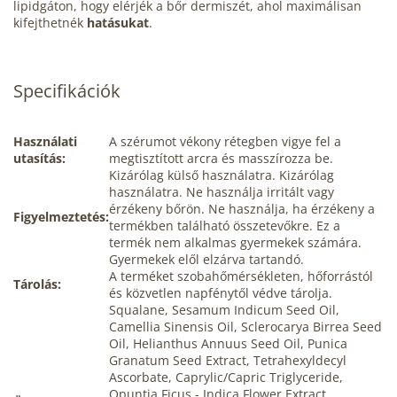
lipidgáton, hogy elérjék a bőr dermiszét, ahol maximálisan
kifejthetnék
hatásukat
.
Specifikációk
Használati
A szérumot vékony rétegben vigye fel a
utasítás:
megtisztított arcra és masszírozza be.
Kizárólag külső használatra. Kizárólag
használatra. Ne használja irritált vagy
érzékeny bőrön. Ne használja, ha érzékeny a
Figyelmeztetés:
termékben található összetevőkre. Ez a
termék nem alkalmas gyermekek számára.
Gyermekek elől elzárva tartandó.
A terméket szobahőmérsékleten, hőforrástól
Tárolás:
és közvetlen napfénytől védve tárolja.
Squalane, Sesamum Indicum Seed Oil,
Camellia Sinensis Oil, Sclerocarya Birrea Seed
Oil, Helianthus Annuus Seed Oil, Punica
Granatum Seed Extract, Tetrahexyldecyl
Ascorbate, Caprylic/Capric Triglyceride,
Opuntia Ficus - Indica Flower Extract,