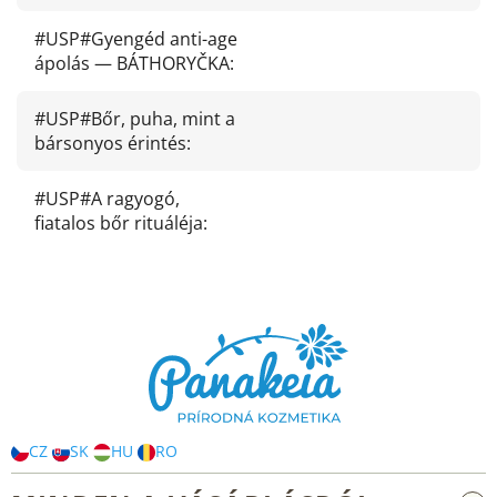
#USP#Gyengéd anti-age
ápolás — BÁTHORYČKA
:
#USP#Bőr, puha, mint a
bársonyos érintés
:
#USP#A ragyogó,
fiatalos bőr rituáléja
:
L
á
b
l
é
c
CZ
SK
HU
RO