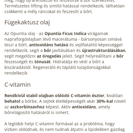
meg, hogy újrarendezze és feszesítse a bőr szerkezetét.
Természetes lifting és simító hatással rendelkezik, láthatóan
csökkenti a mély ráncokat és feszesíti a bőrt.
Fügekaktusz olaj
Az Opuntia olaj - az
Opuntia Ficus Indica
virágainak
napraforgóolajban lévő macerátuma - bársonyosan simává
teszi a bőrt,
antioxidáns hatású
és sejtfiatalító képességgel
rendelkezik, segít a
bőr
javításában és
újrastrukturálásában
,
segít megelőzni
az öregedés
jeleit. Segít helyreállítani a
bőr
feszességét és
tónusát
. Hidratálja és védi a bőrt a
kiszáradástól. Regeneráló és tápláló tulajdonságokkal
rendelkezik
C-vitamin
Rendkívül stabil olajban oldódó C-vitamin észter
, kiválóan
behatol
a bőrbe. A sejtek életképességét akár
30%-kal
növeli
az
aszkorbinsavhoz
képest. Aktív
antioxidáns
, amely
bőrvilágosító hatásáról is ismert.
A legtöbb helyi C-vitamin formával az a probléma, hogy
vízben oldódnak, és nem tudnak átjutni a lipidekben gazdag