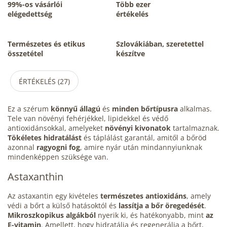
99%-os vásárlói
Több ezer
elégedettség
értékelés
Természetes és etikus
Szlovákiában, szeretettel
összetétel
készítve
ÉRTÉKELÉS (27)
Ez a szérum
könnyű állagú
és
minden bőrtípusra
alkalmas.
Tele van növényi fehérjékkel, lipidekkel és védő
antioxidánsokkal, amelyeket
növényi kivonatok
tartalmaznak.
Tökéletes hidratálást
és táplálást garantál, amitől a bőröd
azonnal
ragyogni fog
, amire nyár után mindannyiunknak
mindenképpen szüksége van.
Astaxanthin
Az astaxantin egy kivételes
természetes antioxidáns
, amely
védi a bőrt a külső hatásoktól és
lassítja a bőr öregedését
.
Mikroszkopikus algákból
nyerik ki, és hatékonyabb, mint
az
E-vitamin
. Amellett, hogy hidratálja és regenerálja a bőrt,