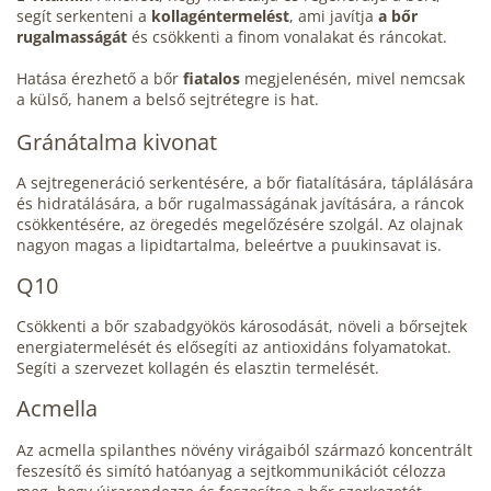
segít serkenteni a
kollagéntermelést
, ami javítja
a bőr
rugalmasságát
és csökkenti a finom vonalakat és ráncokat.
Hatása érezhető a bőr
fiatalos
megjelenésén, mivel nemcsak
a külső, hanem a belső sejtrétegre is hat.
Gránátalma kivonat
A sejtregeneráció serkentésére, a bőr fiatalítására, táplálására
és hidratálására, a bőr rugalmasságának javítására, a ráncok
csökkentésére, az öregedés megelőzésére szolgál. Az olajnak
nagyon magas a lipidtartalma, beleértve a puukinsavat is.
Q10
Csökkenti a bőr szabadgyökös károsodását, növeli a bőrsejtek
energiatermelését és elősegíti az antioxidáns folyamatokat.
Segíti a szervezet kollagén és elasztin termelését.
Acmella
Az acmella spilanthes növény virágaiból származó koncentrált
feszesítő és simító hatóanyag a sejtkommunikációt célozza