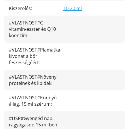
Kiszerelés
:
10-20 ml
#VLASTNOST#C-
vitamin-észter és Q10
koenzim
:
#VLASTNOST#Plamatka-
kivonat a bőr
feszességéért
:
#VLASTNOST#Növényi
proteinek és lipidek
:
#VLASTNOST#Könnyű
állag, 15 ml szérum
:
#USP#Gyengéd napi
ragyogásod 15 ml-ben
: