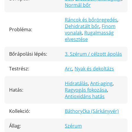
Normál bőr
Ráncok és bőröregedés
,
Dehidratált bőr
,
Finom
Probléma
:
vonalak
,
Rugalmasság
elvesztése
Bőrápolási lépés
:
3. Szérum / célzott ápolás
Testrész
:
Arc
,
Nyak és dekoltázs
Hidratálás
,
Anti-aging
,
Hatás
:
Ragyogás fokozása
,
Antioxidáns hatás
Kollekció
:
Báthoryčka (Sárkányvér)
Állag
:
Szérum