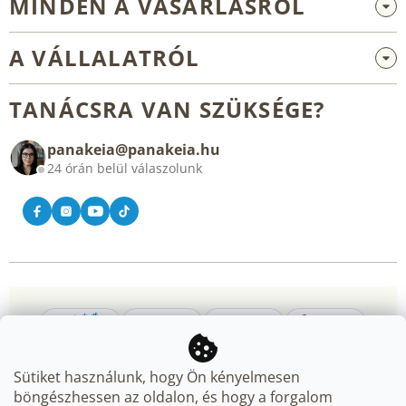
MINDEN A VÁSÁRLÁSRÓL
Nagykereskedelem és együttműködés
A VÁLLALATRÓL
Reklamáció és visszaküldés
Rólunk
Általános üzleti feltételek
TANÁCSRA VAN SZÜKSÉGE?
Blog
panakeia@panakeia.hu
Kapcsolat
24 órán belül válaszolunk
Sütiket használunk, hogy Ön kényelmesen
böngészhessen az oldalon, és hogy a forgalom