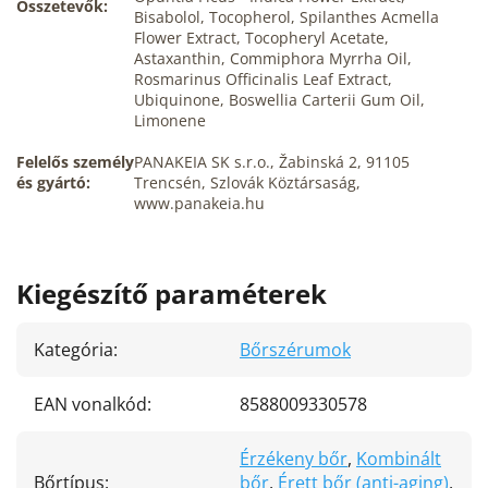
Összetevők:
Bisabolol, Tocopherol, Spilanthes Acmella
Flower Extract, Tocopheryl Acetate,
Astaxanthin, Commiphora Myrrha Oil,
Rosmarinus Officinalis Leaf Extract,
Ubiquinone, Boswellia Carterii Gum Oil,
Limonene
Felelős személy
PANAKEIA SK s.r.o., Žabinská 2, 91105
és gyártó:
Trencsén, Szlovák Köztársaság,
www.panakeia.hu
Kiegészítő paraméterek
Kategória
:
Bőrszérumok
EAN vonalkód
:
8588009330578
Érzékeny bőr
,
Kombinált
Bőrtípus
:
bőr
,
Érett bőr (anti-aging)
,