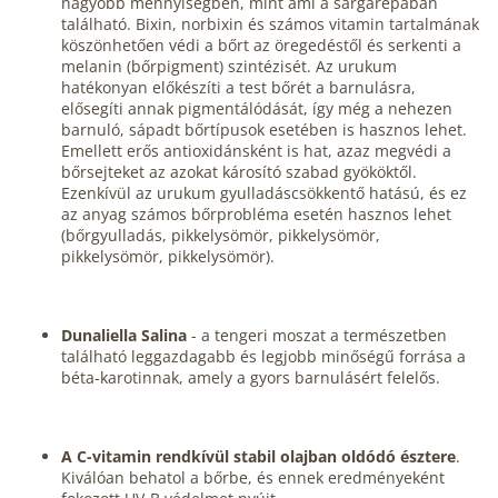
nagyobb mennyiségben, mint ami a sárgarépában
található. Bixin, norbixin és számos vitamin tartalmának
köszönhetően védi a bőrt az öregedéstől és serkenti a
melanin (bőrpigment) szintézisét. Az urukum
hatékonyan előkészíti a test bőrét a barnulásra,
elősegíti annak pigmentálódását, így még a nehezen
barnuló, sápadt bőrtípusok esetében is hasznos lehet.
Emellett erős antioxidánsként is hat, azaz megvédi a
bőrsejteket az azokat károsító szabad gyököktől.
Ezenkívül az urukum gyulladáscsökkentő hatású, és ez
az anyag számos bőrprobléma esetén hasznos lehet
(bőrgyulladás, pikkelysömör, pikkelysömör,
pikkelysömör, pikkelysömör).
Dunaliella Salina
- a tengeri moszat a természetben
található leggazdagabb és legjobb minőségű forrása a
béta-karotinnak, amely a gyors barnulásért felelős.
A C-vitamin rendkívül stabil olajban oldódó észtere
.
Kiválóan behatol a bőrbe, és ennek eredményeként