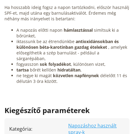
Ha hosszabb ideig fogsz a napon tartózkodni, először használj
SPF-et, majd utána egy barnulásaktiválót. Érdemes még
néhány más irányelvet is betartani:
A napozás előtti napon
hámlasztással
simítsuk ki a
bőrünket,
iktassunk be az étrendünkbe
antioxidánsokban és
különösen béta-karotinban gazdag ételeket
, amelyek
elősegíthetik a szép barnulást - például a
sárgarépában,
fogyasszon
sok folyadékot
, különösen vizet,
tartsa
bőrét kellően
hidratáltan
,
ne tegye ki magát
közvetlen napfénynek
délelőtt 11 és
délután 3 óra között.
Kiegészítő paraméterek
Napozáshoz használt
Kategória
:
spray-k