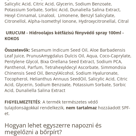
Salicylic Acid, Citric Acid, Glycerin, Sodium Benzoate,
Potassium Sorbate, Sorbic Acid, Dunaliella Salina Extract,
Hexyl Cinnamal, Linalool,
Limonene, Benzyl Salicylate,
Citronellol, Alpha-Isomethyl Ionone, Hydroxycitronellal, Citral
URUCUM - Hidroolajos kétfázisú fényvédő spray 100ml -
KOKOS
Összetevők
:
Sesamum
Indicum
Seed
Oil
, Aloe
Barbadensis
Leaf
Juice
,
Prunus
Amygdalus
Dulcis
Oil
,
Aqua
,
Coco-Caprylate
,
Pentylene
Glycol
,
Bixa
Orellana
Seed
Extract
,
Sodium
PCA,
Panthenol
, Parfum,
Tetrahexyldecyl
Ascorbate
,
Simmondsia
Chinensis
Seed
Oil
,
Benzyl
Alcohol
,
Sodium
Hyaluronate
,
Tocopherol
,
Helianthus
Annuus
Seed
Oil
,
Salicylic
Acid
,
Citric
Acid
,
Glycerin
,
Sodium
Benzoate
,
Potassium
Sorbate
,
Sorbic
Acid
,
Dunaliella
Salina
Extract
FIGYELMEZTETÉS
: A termék természetes védő
tulajdonságokkal rendelkezik,
nem tartalmaz
hozzáadott SPF-
et.
Hogyan lehet egyszerre napozni és
megelőzni a bőrpírt?