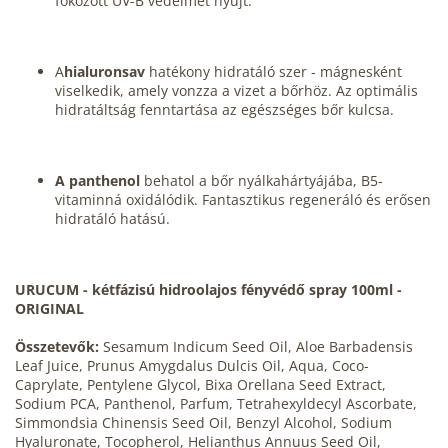
fokozott UV-B védelmet nyújt.
A
hialuronsav
hatékony hidratáló szer - mágnesként
viselkedik, amely vonzza a vizet a bőrhöz. Az optimális
hidratáltság fenntartása az egészséges bőr kulcsa.
A panthenol
behatol a bőr nyálkahártyájába, B5-
vitaminná oxidálódik. Fantasztikus regeneráló és erősen
hidratáló hatású.
URUCUM - kétfázisú hidroolajos fényvédő spray 100ml -
ORIGINAL
Összetevők
:
Sesamum Indicum Seed Oil, Aloe Barbadensis
Leaf Juice, Prunus Amygdalus Dulcis Oil, Aqua, Coco-
Caprylate, Pentylene Glycol, Bixa Orellana Seed Extract,
Sodium PCA, Panthenol, Parfum, Tetrahexyldecyl Ascorbate,
Simmondsia Chinensis Seed Oil, Benzyl Alcohol, Sodium
Hyaluronate, Tocopherol, Helianthus Annuus Seed Oil,