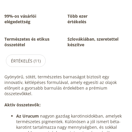
99%-os vásárlói
Több ezer
elégedettség
értékelés
Természetes és etikus
Szlovákiában, szeretettel
összetétel
készítve
ÉRTÉKELÉS (11)
Gyönyörű, sötét, természetes barnaságot biztosít egy
innovatív, kétlépéses formulával, amely egyesíti az olajok
előnyeit a gyorsabb barnulás érdekében a prémium
összetevőkkel.
Aktív összetevők:
Az Urucum
nagyon gazdag karotinoidokban, amelyek
természetes pigmentek. Különösen a jól ismert béta-
karotint tartalmazza nagy mennyiségben, és sokkal