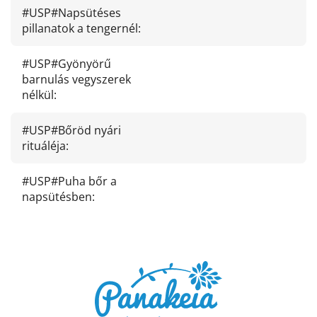
#USP#Napsütéses
pillanatok a tengernél
:
#USP#Gyönyörű
barnulás vegyszerek
nélkül
:
#USP#Bőröd nyári
rituáléja
:
#USP#Puha bőr a
napsütésben
:
L
á
b
l
é
c