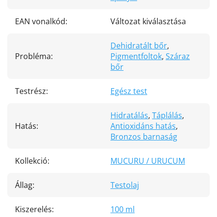
EAN vonalkód
:
Változat kiválasztása
Dehidratált bőr
,
Probléma
:
Pigmentfoltok
,
Száraz
bőr
Testrész
:
Egész test
Hidratálás
,
Táplálás
,
Hatás
:
Antioxidáns hatás
,
Bronzos barnaság
Kollekció
:
MUCURU / URUCUM
Állag
:
Testolaj
Kiszerelés
:
100 ml