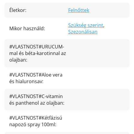
Életkor
:
Felnőttek
Szükség szerint
,
Mikor használd
:
Szezonálisan
#VLASTNOST#URUCUM-
mal és béta-karotinnal az
olajban
:
#VLASTNOST#Aloe vera
és hialuronsav
:
#VLASTNOST#C-vitamin
és panthenol az olajban
:
#VLASTNOST#Kétfázisú
napozó spray 100ml
: