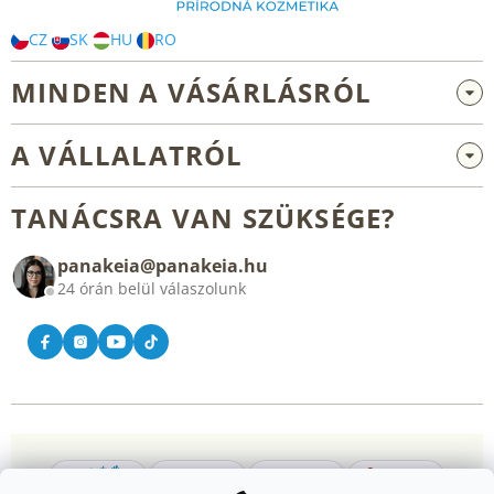
CZ
SK
HU
RO
MINDEN A VÁSÁRLÁSRÓL
Nagykereskedelem és együttműködés
A VÁLLALATRÓL
Reklamáció és visszaküldés
Rólunk
Általános üzleti feltételek
TANÁCSRA VAN SZÜKSÉGE?
Blog
panakeia@panakeia.hu
Kapcsolat
24 órán belül válaszolunk