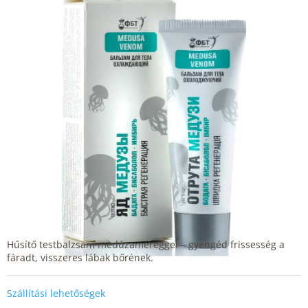
Hűsítő testbalzsam medúzaméreggel – gyengéd frissesség a
fáradt, visszeres lábak bőrének.
Szállítási lehetőségek