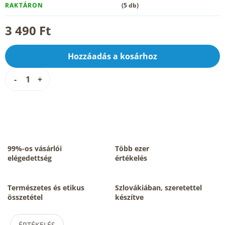
RAKTÁRON
(5 db)
3 490 Ft
Hozzáadás a kosárhoz
99%-os vásárlói
Több ezer
elégedettség
értékelés
Természetes és etikus
Szlovákiában, szeretettel
összetétel
készítve
ÉRTÉKELÉS