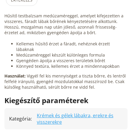
Hűsítő testbalzsam medúzaméreggel, amelyet kifejezetten a
visszeres, fáradt lábak bőrének kényeztetésére alkottunk.
Hosszú, mozgalmas nap után jóleső, azonnali frissesség-
érzetet ad, miközben gyengéden ápolja a bőrt.
Kellemes hűsítő érzet a fáradt, nehéznek érzett
lábaknak
Medúzaméreggel készült különleges formula
Gyengéden ápolja a visszeres területek bőrét
Könnyed textúra, kellemes érzet a mindennapokban
Használat:
Vigyél fel kis mennyiséget a tiszta bőrre, és lentről
felfelé irányuló, gyengéd mozdulatokkal masszírozd be. Csak
külsőleg használható, sérült bőrre ne vidd fel.
Kiegészítő paraméterek
Krémek és gélek lábakra, erekre és
Kategória
:
visszerekre