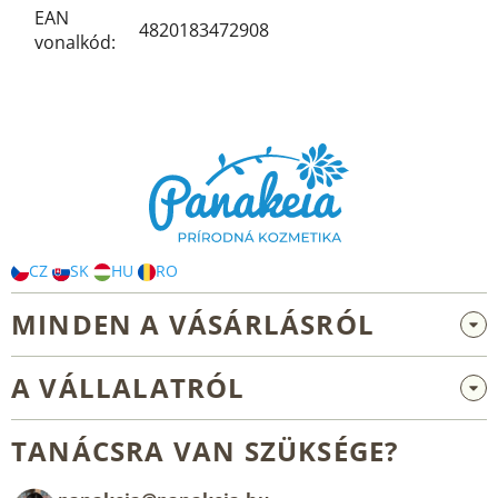
EAN
4820183472908
vonalkód
:
L
á
b
l
é
c
CZ
SK
HU
RO
MINDEN A VÁSÁRLÁSRÓL
Nagykereskedelem és együttműködés
A VÁLLALATRÓL
Reklamáció és visszaküldés
Rólunk
Általános üzleti feltételek
TANÁCSRA VAN SZÜKSÉGE?
Blog