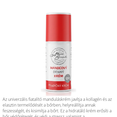
csillag.
Az univerzális fiatalító manduláskrém javítja a kollagén és az
elasztin termelődését a bőrben, helyreállítja annak
feszességét, és kisimítja a bőrt. Ez a hidratáló krém erősíti a
bőr védőrétegét, és védi a stressz, valamint a