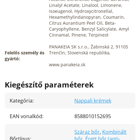
Linalyl Acetate, Linalool, Limonene,
Isoeugenol, Hydroxycitronellal,
Hexamethylindanopyran, Coumarin,
Citrus Aurantium Peel Oil, Beta-
Caryophyllene, Benzyl Salicylate, Amyl
Cinnamal, Pinene, Terpineol
PANAKEIA SK s.r.o., Žabinská 2, 91105
Felelős személy és
Trenčín, Slovenská republika,
gyártó:
www.panakeia.sk
Kiegészítő paraméterek
Kategória
:
Nappali krémek
EAN vonalkód
:
8588010152695
Száraz bőr
,
Kombinált
Bőrtípus
:
bőr
,
Érett bőr (anti-