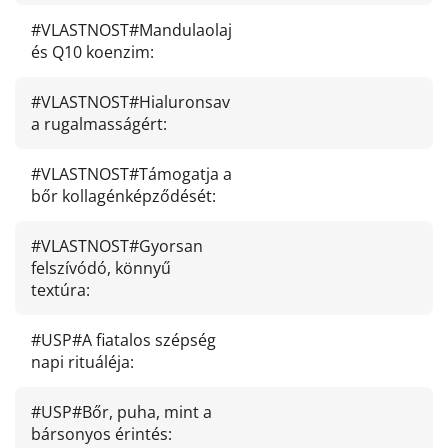
#VLASTNOST#Mandulaolaj
és Q10 koenzim
:
#VLASTNOST#Hialuronsav
a rugalmasságért
:
#VLASTNOST#Támogatja a
bőr kollagénképződését
:
#VLASTNOST#Gyorsan
felszívódó, könnyű
textúra
:
#USP#A fiatalos szépség
napi rituáléja
:
#USP#Bőr, puha, mint a
bársonyos érintés
: