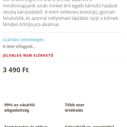
mindennapjaink során minket érő egyéb károsító hatások
okozta károsodástól. A krém kellemes textúrájú, gyorsan
felszívódik, és azonnal mélyreható táplálást nyújt a bőrnek.
Minden bőrtípusra alkalmas.
Szállítási lehetőségek
A tétel elfogyott…
JELENLEG NEM ELÉRHETŐ
3 490 Ft
99%-os vásárlói
Több ezer
elégedettség
értékelés
Természetes és etikus
Szlovákiában, szeretettel