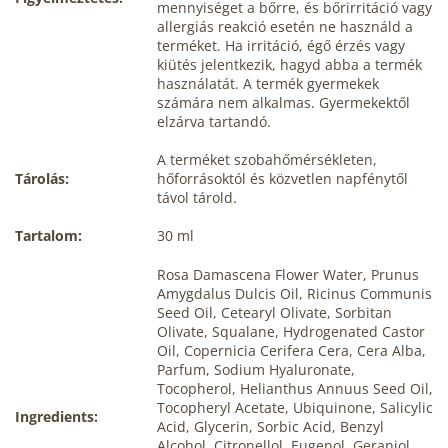
mennyiséget a bőrre, és bőrirritáció vagy
allergiás reakció esetén ne használd a
terméket. Ha irritáció, égő érzés vagy
kiütés jelentkezik, hagyd abba a termék
használatát. A termék gyermekek
számára nem alkalmas. Gyermekektől
elzárva tartandó.
A terméket szobahőmérsékleten,
Tárolás:
hőforrásoktól és közvetlen napfénytől
távol tárold.
Tartalom:
30 ml
Rosa Damascena Flower Water, Prunus
Amygdalus Dulcis Oil, Ricinus Communis
Seed Oil, Cetearyl Olivate, Sorbitan
Olivate, Squalane, Hydrogenated Castor
Oil, Copernicia Cerifera Cera, Cera Alba,
Parfum, Sodium Hyaluronate,
Tocopherol, Helianthus Annuus Seed Oil,
Tocopheryl Acetate, Ubiquinone, Salicylic
Ingredients:
Acid, Glycerin, Sorbic Acid, Benzyl
Alcohol, Citronellol, Eugenol, Geraniol,