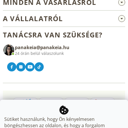
MINDEN A VÁSÁRLÁSRÓL
Nagykereskedelem és együttműködés
A VÁLLALATRÓL
Reklamáció és visszaküldés
Rólunk
Általános üzleti feltételek
TANÁCSRA VAN SZÜKSÉGE?
Blog
panakeia@panakeia.hu
Kapcsolat
24 órán belül válaszolunk
Sütiket használunk, hogy Ön kényelmesen
böngészhessen az oldalon, és hogy a forgalom