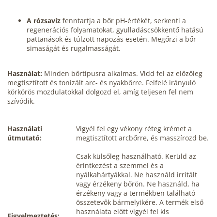
A rózsavíz
fenntartja a bőr pH-értékét, serkenti a
regenerációs folyamatokat, gyulladáscsökkentő hatású
pattanások és túlzott napozás esetén. Megőrzi a bőr
simaságát és rugalmasságát.
Használat:
Minden bőrtípusra alkalmas. Vidd fel az előzőleg
megtisztított és tonizált arc- és nyakbőrre. Felfelé irányuló
körkörös mozdulatokkal dolgozd el, amíg teljesen fel nem
szívódik.
Használati
Vigyél fel egy vékony réteg krémet a
útmutató:
megtisztított arcbőrre, és masszírozd be.
Csak külsőleg használható. Kerüld az
érintkezést a szemmel és a
nyálkahártyákkal. Ne használd irritált
vagy érzékeny bőrön. Ne használd, ha
érzékeny vagy a termékben található
összetevők bármelyikére. A termék első
használata előtt vigyél fel kis
Figyelmeztetés: