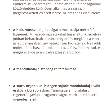
epidermisz védőrétegét.
Ránctalanító tulajdonságainak
köszönhetően különösen alkalmas a száraz,
megereszkedett és érett bőrre, az öregedés első jeleivel.
A hialuronsav
tulajdonságai a molekulája méretétől
függenek. Mi kisebb részecskéket használtunk, amelyek
jobban behatolnak a szarurétegbe, és megkötik a vizet
az epidermiszben, így hatékonyan hidratálják. Nagyobb
molekulát is használtunk, mert az a felszínen marad, és
megakadályozza a víz elvesztését a bőrből.
A mandulaolaj
a szépség rejtett forrása.
A 100% organikus, hidegen sajtolt mandulaolaj
kiváló
eszköz a bőrápolásban. Támogatja a hidratálást,
regenerál, javítja a rugalmasságot, és eltünteti a korai
öregedés jeleit.