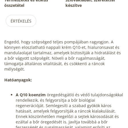
összetétel
készítve
ÉRTÉKELÉS
Engedd, hogy szépséged teljes pompájában ragyogjon. A
könnyen eloszlatható nappali krém Q10-et, hialuronsavat és
mandulaolajat tartalmaz, amelyek biztosítják a hidratálást és
a bőr vágyott szépségét. Növeli a bőr rugalmasságát,
támogatja általános vitalitását, és csökkenti a ráncok
mélységét.
Hatóanyagok:
A Q10 koenzim
öregedésgátló és védő tulajdonságokkal
rendelkezik, és felgyorsítja a bőr biológiai
regenerációját. Semlegesíti a szabad gyökök káros
hatásait, amelyek felgyorsítják a ráncok kialakulását.
Ennek köszönhetően megelőzi a sejtek károsodását és
ezáltal a bőr öregedését is. Javítja továbbá a bőr
feszességét és rugalmasságát, valamint erősíti az