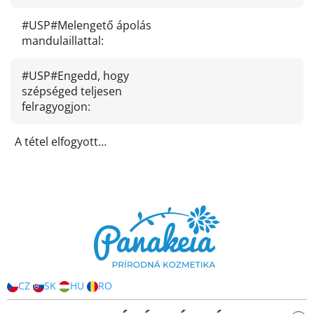
#USP#Melengető ápolás
mandulaillattal
:
#USP#Engedd, hogy
szépséged teljesen
felragyogjon
:
A tétel elfogyott…
L
á
b
l
é
c
CZ
SK
HU
RO