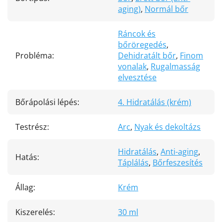
aging)
,
Normál bőr
Ráncok és
bőröregedés
,
Probléma
:
Dehidratált bőr
,
Finom
vonalak
,
Rugalmasság
elvesztése
Bőrápolási lépés
:
4. Hidratálás (krém)
Testrész
:
Arc
,
Nyak és dekoltázs
Hidratálás
,
Anti-aging
,
Hatás
:
Táplálás
,
Bőrfeszesítés
Állag
:
Krém
Kiszerelés
:
30 ml