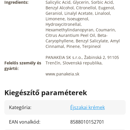
Ingredients:
Salicylic Acid, Glycerin, Sorbic Acid,
Benzyl Alcohol, Citronellol, Eugenol,
Geraniol, Linalyl Acetate, Linalool,
Limonene, Isoeugenol,
Hydroxycitronellal,
Hexamethylindanopyran, Coumarin,
Citrus Aurantium Peel Oil, Beta-
Caryophyllene, Benzyl Salicylate, Amyl
Cinnamal, Pinene, Terpineol
PANAKEIA SK s.r.o., Žabinská 2, 91105
Felelős személy és
Trenčín, Slovenská republika,
gyártó:
www.panakeia.sk
Kiegészítő paraméterek
Kategória
:
Éjszakai krémek
EAN vonalkód
:
8588010152701