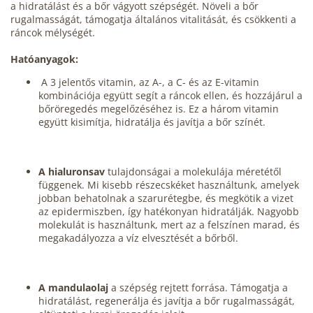
a hidratálást és a bőr vágyott szépségét. Növeli a bőr
rugalmasságát, támogatja általános vitalitását, és csökkenti a
ráncok mélységét.
Hatóanyagok:
A 3 jelentős vitamin, az A-, a C- és az E-vitamin
kombinációja együtt segít a ráncok ellen, és hozzájárul a
bőröregedés megelőzéséhez is. Ez a három vitamin
együtt kisimítja, hidratálja és javítja a bőr színét.
A hialuronsav
tulajdonságai a molekulája méretétől
függenek. Mi kisebb részecskéket használtunk, amelyek
jobban behatolnak a szarurétegbe, és megkötik a vizet
az epidermiszben, így hatékonyan hidratálják. Nagyobb
molekulát is használtunk, mert az a felszínen marad, és
megakadályozza a víz elvesztését a bőrből.
A mandulaolaj
a szépség rejtett forrása. Támogatja a
hidratálást, regenerálja és javítja a bőr rugalmasságát,