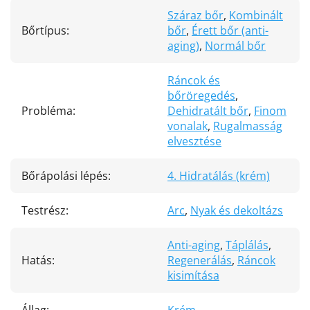
Száraz bőr
,
Kombinált
Bőrtípus
:
bőr
,
Érett bőr (anti-
aging)
,
Normál bőr
Ráncok és
bőröregedés
,
Probléma
:
Dehidratált bőr
,
Finom
vonalak
,
Rugalmasság
elvesztése
Bőrápolási lépés
:
4. Hidratálás (krém)
Testrész
:
Arc
,
Nyak és dekoltázs
Anti-aging
,
Táplálás
,
Hatás
:
Regenerálás
,
Ráncok
kisimítása