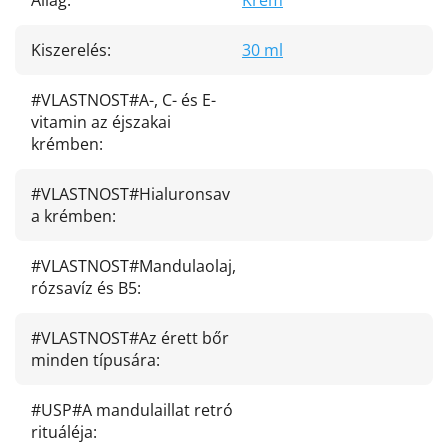
Állag
:
Krém
Kiszerelés
:
30 ml
#VLASTNOST#A-, C- és E-
vitamin az éjszakai
krémben
:
#VLASTNOST#Hialuronsav
a krémben
:
#VLASTNOST#Mandulaolaj,
rózsavíz és B5
:
#VLASTNOST#Az érett bőr
minden típusára
:
#USP#A mandulaillat retró
rituáléja
: