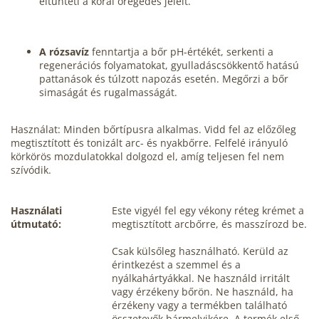
eltünteti a korai öregedés jeleit.
A rózsavíz
fenntartja a bőr pH-értékét, serkenti a
regenerációs folyamatokat, gyulladáscsökkentő hatású
pattanások és túlzott napozás esetén. Megőrzi a bőr
simaságát és rugalmasságát.
Használat: Minden bőrtípusra alkalmas. Vidd fel az előzőleg
megtisztított és tonizált arc- és nyakbőrre. Felfelé irányuló
körkörös mozdulatokkal dolgozd el, amíg teljesen fel nem
szívódik.
Használati
Este vigyél fel egy vékony réteg krémet a
útmutató:
megtisztított arcbőrre, és masszírozd be.
Csak külsőleg használható. Kerüld az
érintkezést a szemmel és a
nyálkahártyákkal. Ne használd irritált
vagy érzékeny bőrön. Ne használd, ha
érzékeny vagy a termékben található
összetevők bármelyikére. A termék első