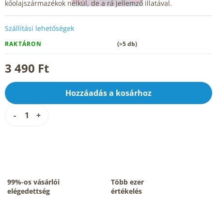
kőolajszármazékok nélkül, de a rá jellemző illatával.
Szállítási lehetőségek
RAKTÁRON
(>5 db)
3 490 Ft
Hozzáadás a kosárhoz
99%-os vásárlói
Több ezer
elégedettség
értékelés