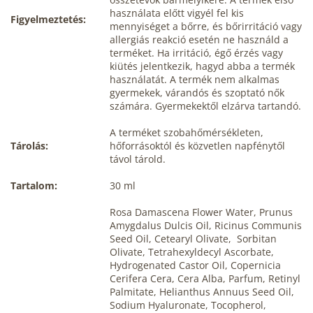
használata előtt vigyél fel kis
Figyelmeztetés:
mennyiséget a bőrre, és bőrirritáció vagy
allergiás reakció esetén ne használd a
terméket. Ha irritáció, égő érzés vagy
kiütés jelentkezik, hagyd abba a termék
használatát. A termék nem alkalmas
gyermekek, várandós és szoptató nők
számára. Gyermekektől elzárva tartandó.
A terméket szobahőmérsékleten,
Tárolás:
hőforrásoktól és közvetlen napfénytől
távol tárold.
Tartalom:
30 ml
Rosa Damascena Flower Water, Prunus
Amygdalus Dulcis Oil, Ricinus Communis
Seed Oil, Cetearyl Olivate, Sorbitan
Olivate, Tetrahexyldecyl Ascorbate,
Hydrogenated Castor Oil, Copernicia
Cerifera Cera, Cera Alba, Parfum, Retinyl
Palmitate, Helianthus Annuus Seed Oil,
Sodium Hyaluronate, Tocopherol,