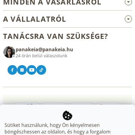
MINDEN A VÁSÁRLÁSRÓL
Nagykereskedelem és együttműködés
A VÁLLALATRÓL
Reklamáció és visszaküldés
Rólunk
Általános üzleti feltételek
TANÁCSRA VAN SZÜKSÉGE?
Blog
panakeia@panakeia.hu
Kapcsolat
24 órán belül válaszolunk
Sütiket használunk, hogy Ön kényelmesen
böngészhessen az oldalon, és hogy a forgalom