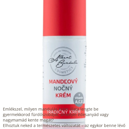
csillag.
Emlékszel, milyen mandulás krém illata lengte be
gyermekkorod fürdőszobáját, amellyel édesanyád vagy
nagymamád kente magát?
Elhoztuk neked a természetes változatát – az egykor benne lévő