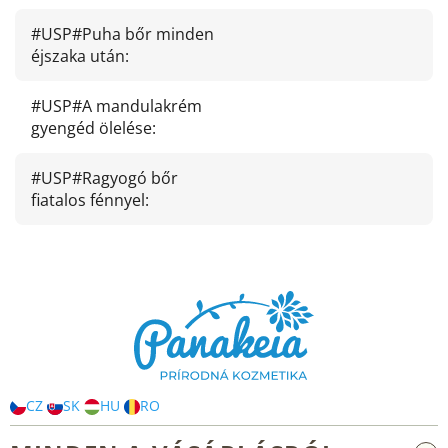
#USP#Puha bőr minden
éjszaka után
:
#USP#A mandulakrém
gyengéd ölelése
:
#USP#Ragyogó bőr
fiatalos fénnyel
:
L
á
b
l
é
c
CZ
SK
HU
RO