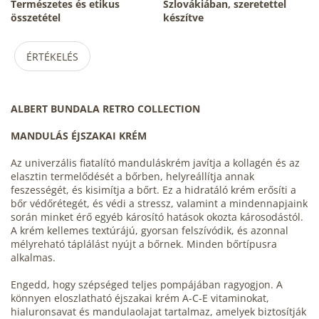
Természetes és etikus
Szlovákiában, szeretettel
összetétel
készítve
ÉRTÉKELÉS
ALBERT BUNDALA RETRO COLLECTION
MANDULÁS ÉJSZAKAI KRÉM
Az univerzális fiatalító manduláskrém javítja a kollagén és az
elasztin termelődését a bőrben, helyreállítja annak
feszességét, és kisimítja a bőrt. Ez a hidratáló krém erősíti a
bőr védőrétegét, és védi a stressz, valamint a mindennapjaink
során minket érő egyéb károsító hatások okozta károsodástól.
A krém kellemes textúrájú, gyorsan felszívódik, és azonnal
mélyreható táplálást nyújt a bőrnek. Minden bőrtípusra
alkalmas.
Engedd, hogy szépséged teljes pompájában ragyogjon. A
könnyen eloszlatható éjszakai krém A-C-E vitaminokat,
hialuronsavat és mandulaolajat tartalmaz, amelyek biztosítják