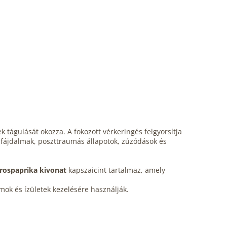
ek tágulását okozza. A fokozott vérkeringés felgyorsítja
omfájdalmak, poszttraumás állapotok, zúzódások és
irospaprika kivonat
kapszaicint tartalmaz, amely
izmok és ízületek kezelésére használják.