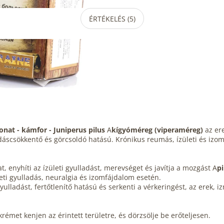
ÉRTÉKELÉS (5)
nat - kámfor - Juniperus pilus
A
kígyóméreg (viperaméreg)
az er
adáscsökkentő és görcsoldó hatású. Krónikus reumás, ízületi és iz
at, enyhíti az ízületi gyulladást, merevséget és javítja a mozgást A
p
leti gyulladás, neuralgia és izomfájdalom esetén.
gyulladást, fertőtlenítő hatású és serkenti a vérkeringést, az erek, 
met kenjen az érintett területre, és dörzsölje be erőteljesen.