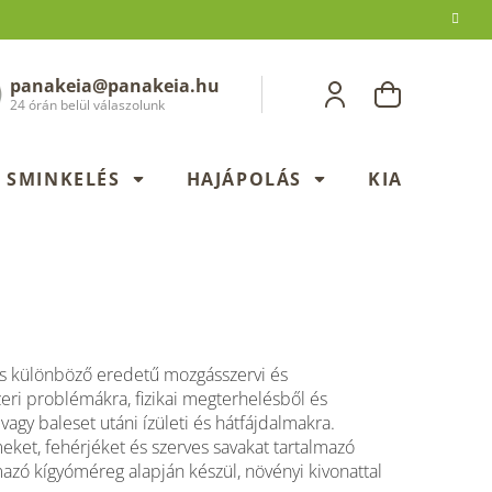
panakeia@panakeia.hu
KOSÁR
24 órán belül válaszolunk
SMINKELÉS
HAJÁPOLÁS
KIADÁSOK
s különböző eredetű mozgásszervi és
ri problémákra, fizikai megterhelésből és
vagy baleset utáni ízületi és hátfájdalmakra.
eket, fehérjéket és szerves savakat tartalmazó
azó kígyóméreg alapján készül, növényi kivonattal