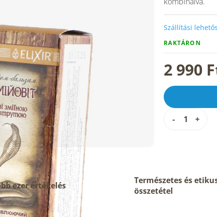
kombinálva.
Szállítási lehet
RAKTÁRON
2 990 F
Természetes és etiku
bb ezer értékelés
összetétel