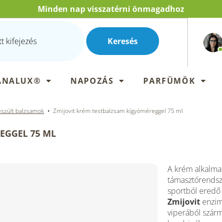
Minden nap visszatérni önmagadhoz
Keresés
ANALUX®
NAPOZÁS
PARFÜMÖK
szült balzsamok
Zmijovit krém testbalzsam kígyóméreggel 75 ml
EGGEL 75 ML
A krém alkalma
támasztórendsze
sportból eredő 
Zmijovit
enzim
viperából szárm