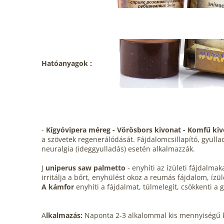
Hatóanyagok :
-
Kígyóvipera méreg - Vörösbors kivonat - Komfű kivo
a szövetek regenerálódását. Fájdalomcsillapító, gyull
neuralgia (ideggyulladás) esetén alkalmazzák.
J
uniperus saw palmetto
- enyhíti az ízületi fájdalmak
irritálja a bőrt, enyhülést okoz a reumás fájdalom, ízü
A kámfor
enyhíti a fájdalmat, túlmelegít, csökkenti a 
A
lkalmazás:
Naponta 2-3 alkalommal kis mennyiségű kré