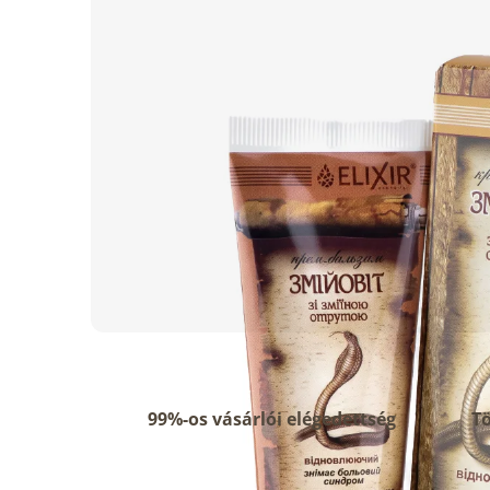
99%-os vásárlói elégedettség
Tö