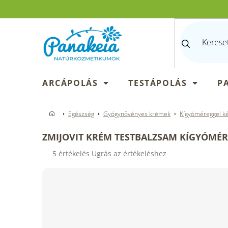
Ugrás
a
fő
tartalomhoz
ARCÁPOLÁS
TESTÁPOLÁS
P
Egészség
Gyógynövényes krémek
Kígyóméreggel ké
ZMIJOVIT KRÉM TESTBALZSAM KÍGYÓMÉR
A
5 értékelés
Ugrás az értékeléshez
termék
átlagos
értékelése
5-
ből
4,2
csillag.