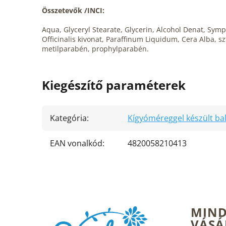
Összetevők /INCI:
Aqua, Glyceryl Stearate, Glycerin, Alcohol Denat, Sym
Officinalis kivonat, Paraffinum Liquidum, Cera Alba, sz
metilparabén, prophylparabén.
Kiegészítő paraméterek
Kategória
:
Kígyóméreggel készült b
EAN vonalkód
:
4820058210413
L
MIND
á
VÁSÁ