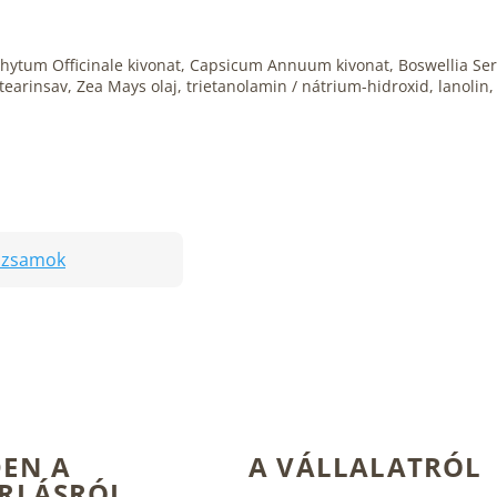
phytum Officinale kivonat, Capsicum Annuum kivonat, Boswellia Ser
tearinsav, Zea Mays olaj, trietanolamin / nátrium-hidroxid, lanolin
alzsamok
EN A
A VÁLLALATRÓL
RLÁSRÓL