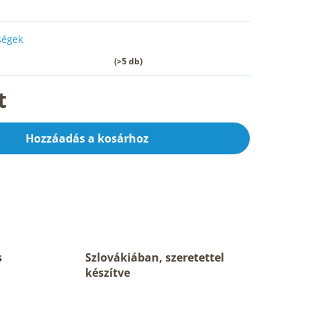
őségek
(>5 db)
t
Hozzáadás a kosárhoz
s
Szlovákiában, szeretettel
készítve