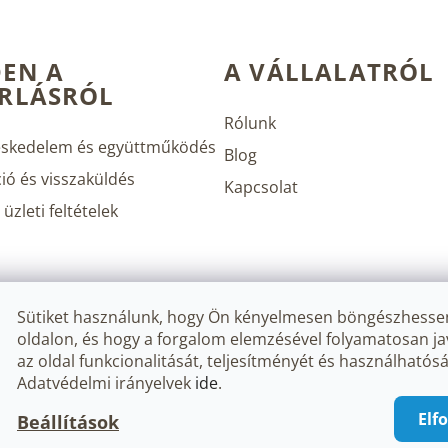
EN A
A VÁLLALATRÓL
RLÁSRÓL
Rólunk
skedelem és együttműködés
Blog
ió és visszaküldés
Kapcsolat
üzleti feltételek
Sütiket használunk, hogy Ön kényelmesen böngészhesse
oldalon, és hogy a forgalom elemzésével folyamatosan ja
az oldal funkcionalitását, teljesítményét és használhatósá
Adatvédelmi irányelvek
ide
.
.
Süti beállítások szerkesztése
Elf
Beállítások
Sho