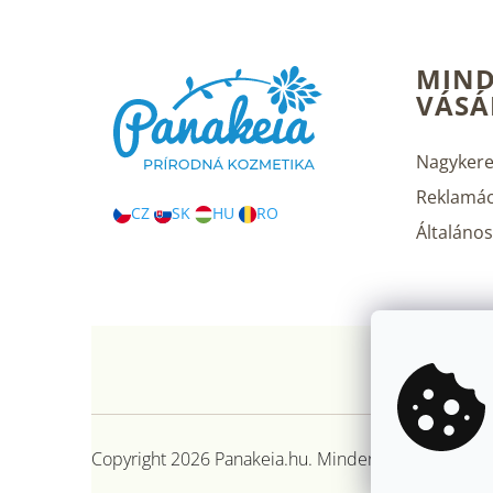
L
MIND
á
VÁSÁ
b
l
é
Nagykere
c
Reklamác
CZ
SK
HU
RO
Általános 
Copyright 2026
Panakeia.hu
. Minden jog fenntartva