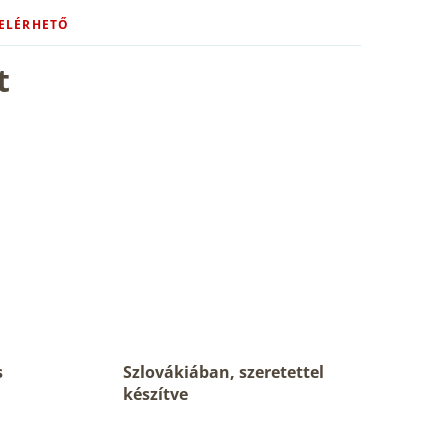
 ELÉRHETŐ
t
s
Szlovákiában, szeretettel
készítve