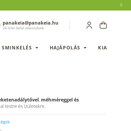
panakeia@panakeia.hu
KOSÁR
24 órán belül válaszolunk
SMINKELÉS
HAJÁPOLÁS
KIADÁSOK
eketenadálytővel
,
méhméreggel és
jal testre és ízületekre.
őségek
…