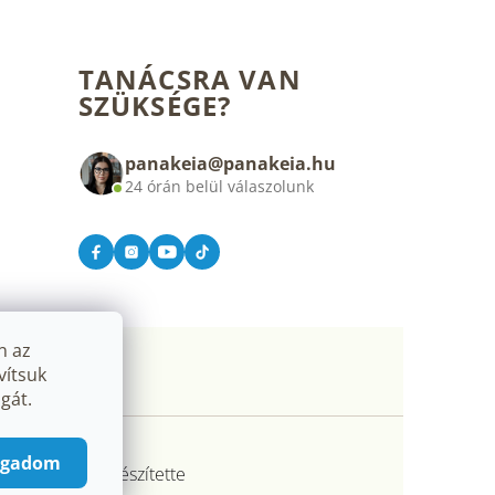
TANÁCSRA VAN
SZÜKSÉGE?
panakeia@panakeia.hu
24 órán belül válaszolunk
n az
vítsuk
gát.
ogadom
ptet Premium készítette