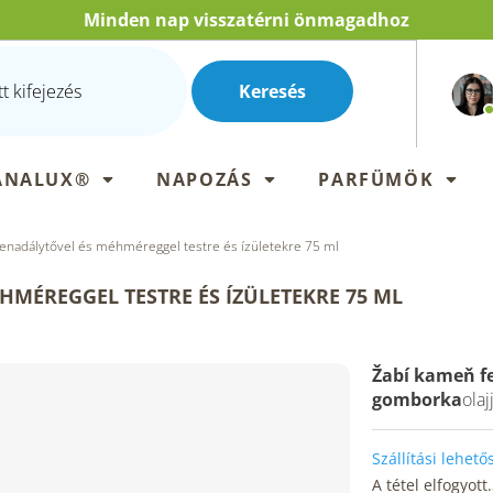
Minden nap visszatérni önmagadhoz
Keresés
ANALUX®
NAPOZÁS
PARFÜMÖK
enadálytővel és méhméreggel testre és ízületekre 75 ml
HMÉREGGEL TESTRE ÉS ÍZÜLETEKRE 75 ML
Žabí kameň
f
gomborka
olaj
Szállítási lehet
A tétel elfogyott