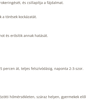
okeringését, és csillapítja a fájdalmat.
k a törések kockázatát.
ot és erősítik annak hatását.
percen át, teljes felszívódásig, naponta 2-3-szor.
özötti hőmérsékleten, száraz helyen, gyermekek elől