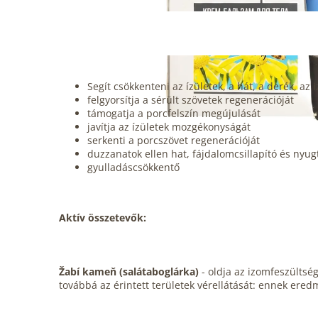
Segít csökkenteni az ízületek, a hát, a derék, az
felgyorsítja a sérült szövetek regenerációját
támogatja a porcfelszín megújulását
javítja az ízületek mozgékonyságát
serkenti a porcszövet regenerációját
duzzanatok ellen hat, fájdalomcsillapító és nyug
gyulladáscsökkentő
Aktív összetevők:
Žabí kameň (salátaboglárka)
- oldja az izomfeszültsé
továbbá az érintett területek vérellátását: ennek ere