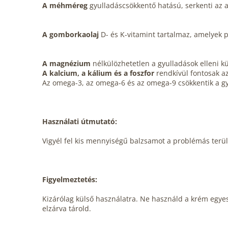
A méhméreg
gyulladáscsökkentő hatású, serkenti az akt
A gomborkaolaj
D- és K-vitamint tartalmaz, amelyek pó
A magnézium
nélkülözhetetlen a gyulladások elleni 
A kalcium, a kálium és a foszfor
rendkívül fontosak az
Az omega-3, az omega-6 és az omega-9 csökkentik a gy
Használati útmutató:
Vigyél fel kis mennyiségű balzsamot a problémás terül
Figyelmeztetés:
Kizárólag külső használatra. Ne használd a krém egyes
elzárva tárold.