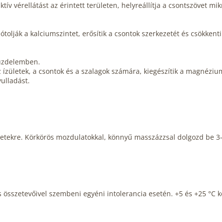
ív vérellátást az érintett területen, helyreállítja a csontszövet mikr
tolják a kalciumszintet, erősítik a csontok szerkezetét és csökkenti
küzdelemben.
 ízületek, a csontok és a szalagok számára, kiegészítik a magnézium
ulladást.
etekre. Körkörös mozdulatokkal, könnyű masszázzsal dolgozd be 3-5 
 összetevőivel szembeni egyéni intolerancia esetén. +5 és +25 °C k