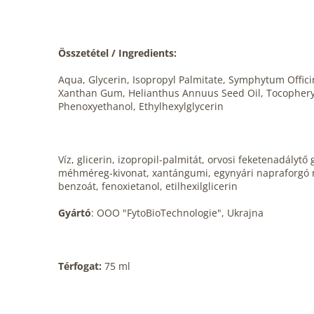
Összetétel / Ingredients:
Aqua, Glycerin, Isopropyl Palmitate, Symphytum Officin
Xanthan Gum, Helianthus Annuus Seed Oil, Tocopheryl 
Phenoxyethanol, Ethylhexylglycerin
Víz, glicerin, izopropil-palmitát, orvosi feketenadályt
méhméreg-kivonat, xantángumi, egynyári napraforgó magol
benzoát, fenoxietanol, etilhexilglicerin
Gyártó
: OOO "FytoBioTechnologie", Ukrajna
Térfogat:
75 ml