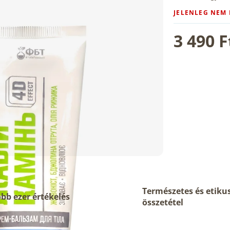
JELENLEG NEM
3 490 F
Természetes és etiku
bb ezer értékelés
összetétel