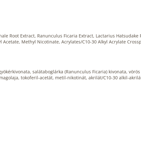
ale Root Extract, Ranunculus Ficaria Extract, Lactarius Hatsudake F
Acetate, Methyl Nicotinate, Acrylates/C10-30 Alkyl Acrylate Cross
ő gyökérkivonata, salátaboglárka (Ranunculus Ficaria) kivonata, vörös
aja, tokoferil-acetát, metil-nikotinát, akrilát/C10-30 alkil-akrilá