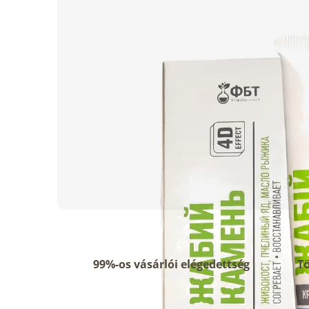
99%-os vásárlói elégedettség
Tö