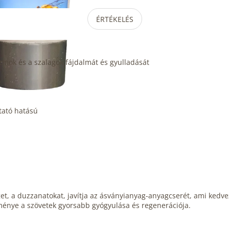
ÉRTÉKELÉS
 izmok és a szalagok fájdalmát és gyulladását
tató hatású
get, a duzzanatokat, javítja az ásványianyag-anyagcserét, ami kedve
dménye a szövetek gyorsabb gyógyulása és regenerációja.