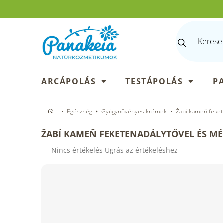
Ugrás
a
fő
tartalomhoz
ARCÁPOLÁS
TESTÁPOLÁS
P
Egészség
Gyógynövényes krémek
Žabí kameň feket
ŽABÍ KAMEŇ FEKETENADÁLYTŐVEL ÉS MÉ
A
Nincs értékelés
Ugrás az értékeléshez
termék
átlagos
értékelése
5-
ből
0,0
csillag.