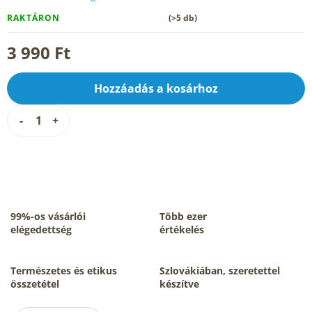
RAKTÁRON
(>5 db)
3 990 Ft
Hozzáadás a kosárhoz
99%-os vásárlói
Több ezer
elégedettség
értékelés
Természetes és etikus
Szlovákiában, szeretettel
összetétel
készítve