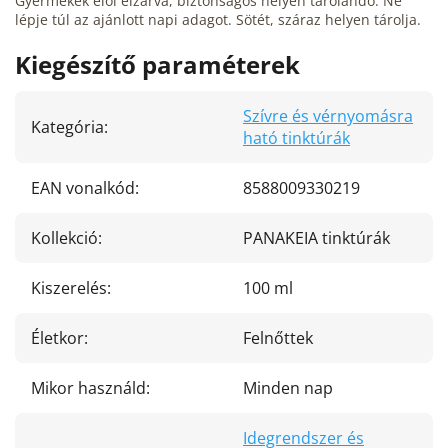
Gyermekek elől elzárva, biztonságos helyen tárolandó. Ne
lépje túl az ajánlott napi adagot. Sötét, száraz helyen tárolja.
Kiegészítő paraméterek
Szívre és vérnyomásra
Kategória
:
ható tinktúrák
EAN vonalkód
:
8588009330219
Kollekció
:
PANAKEIA tinktúrák
Kiszerelés
:
100 ml
Életkor
:
Felnőttek
Mikor használd
:
Minden nap
Idegrendszer és