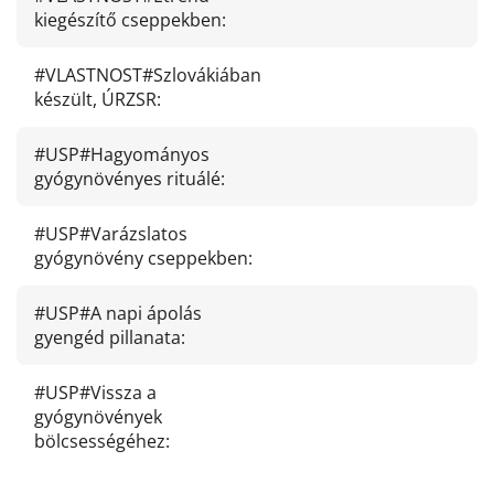
kiegészítő cseppekben
:
#VLASTNOST#Szlovákiában
készült, ÚRZSR
:
#USP#Hagyományos
gyógynövényes rituálé
:
#USP#Varázslatos
gyógynövény cseppekben
:
#USP#A napi ápolás
gyengéd pillanata
:
#USP#Vissza a
gyógynövények
bölcsességéhez
: