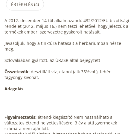
ÉRTÉKELÉS (4)
A 2012. december 14-től alkalmazandó 432/2012/EU bizottsági
rendelet (2012. május 16.) nem teszi lehetővé, hogy jelezzük a
termékek emberi szervezetre gyakorolt hatásait.
Javasoljuk, hogy a tinktúra hatásait a herbáriumban nézze
meg.
Szlovákiában gyártott, az ÚRZSR által bejegyzett
Összetevők:
desztillált víz, etanol (alk.35%vol.), fehér
fagyöngy kivonat.
Adagolás.
F
igyelmeztetés:
étrend-kiegészítő Nem használható a
változatos étrend helyettesítésére. 3 év alatti gyermekek
számára nem ajánlott.