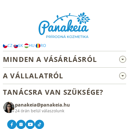
L
á
b
l
é
c
CZ
SK
HU
RO
MINDEN A VÁSÁRLÁSRÓL
Nagykereskedelem és együttműködés
A VÁLLALATRÓL
Reklamáció és visszaküldés
Rólunk
Általános üzleti feltételek
TANÁCSRA VAN SZÜKSÉGE?
Blog
panakeia@panakeia.hu
Kapcsolat
24 órán belül válaszolunk