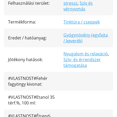
Felhasználási terület
:
stressz
,
Szív és
vérnyomás
Termékforma
:
Tinktúra / cseppek
Gyógynövény (egyfajta
Eredet / hatóanyag
:
/ keverék)
Nyugalom és relaxáció
,
Jótékony hatások
:
Szív- és érrendszer
támogatása
#VLASTNOST#Fehér
fagyöngy kivonat
:
#VLASTNOST#Etanol 35
térf.%, 100 ml
:
#VLASTNOST#Étrend-