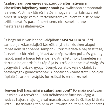
A
szilárd sampon egyre népszerűbb alternatívája a
klasszikus folyékony samponnak
(Szlovákiában samponnak
is nevezik). Annak köszönhetően, hogy nem tartalmaz vizet,
nincs szüksége kémiai tartósítószerekre. Nem találsz benne
szilikonokat és parabéneket sem, nincsenek benne
mesterséges illatanyagok.
És hogy mi is van benne valójában?
A
PANAKEIA
szilárd
samponja kókuszolajból készült enyhe tenzideken alapul
(tehát nem szappanos sampon). Ezek feladata a haj tisztítása,
és ezeknek köszönhetjük azt az elképesztően puha és gazdag
habot, amit a hajon létrehoznak. Amellett, hogy kíméletesen
tisztít, a hajat erősíti és táplálja is. Erről a benne lévő virág- és
gyógynövényvizek, gyógynövénykivonatok, vajak, olajok és
hatóanyagok gondoskodnak. A pontosan kiválasztott illóolajok
tápláló és aromaterápiás funkcióval is rendelkeznek.
H
ogyan kell használni a szilárd sampont?
Formája pontosan
illeszkedik a tenyérbe. Csak néhányszor futtassa végig a
nedves hajon, majd ujjaival masszírozza be, és öblítse ki tiszta
vízzel. Használata után nem kell tovább öblíteni a hajat ecetes