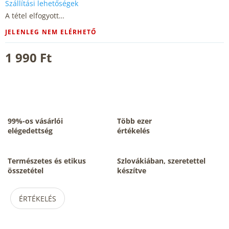
Szállítási lehetőségek
A tétel elfogyott…
JELENLEG NEM ELÉRHETŐ
1 990 Ft
99%-os vásárlói
Több ezer
elégedettség
értékelés
Természetes és etikus
Szlovákiában, szeretettel
összetétel
készítve
ÉRTÉKELÉS