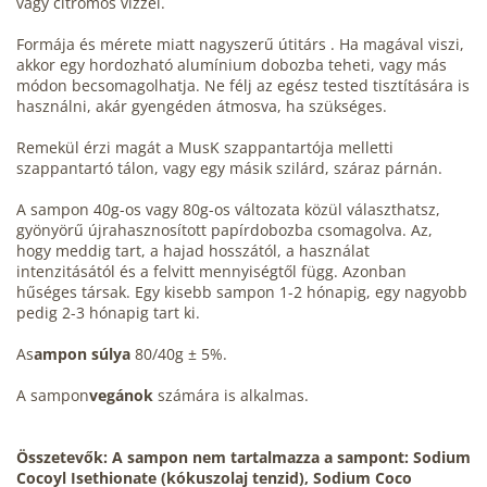
vagy citromos vízzel.
Formája és mérete miatt nagyszerű útitárs . Ha magával viszi,
akkor egy hordozható alumínium dobozba teheti, vagy más
módon becsomagolhatja. Ne félj az egész tested tisztítására is
használni, akár gyengéden átmosva, ha szükséges.
Remekül érzi magát a MusK szappantartója melletti
szappantartó tálon, vagy egy másik szilárd, száraz párnán.
A sampon 40g-os vagy 80g-os változata közül választhatsz,
gyönyörű újrahasznosított papírdobozba csomagolva. Az,
hogy meddig tart, a hajad hosszától, a használat
intenzitásától és a felvitt mennyiségtől függ. Azonban
hűséges társak. Egy kisebb sampon 1-2 hónapig, egy nagyobb
pedig 2-3 hónapig tart ki.
A
s
ampon súlya
80/40g ± 5%.
A sampon
vegánok
számára is alkalmas.
Összetevők: A sampon nem tartalmazza a sampont:
Sodium
Cocoyl Isethionate (kókuszolaj tenzid), Sodium Coco