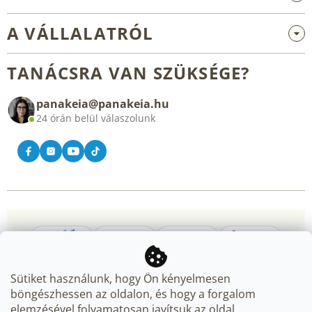
Nagykereskedelem és együttműködés
A VÁLLALATRÓL
Reklamáció és visszaküldés
Rólunk
Általános üzleti feltételek
TANÁCSRA VAN SZÜKSÉGE?
Blog
panakeia@panakeia.hu
Kapcsolat
24 órán belül válaszolunk
Sütiket használunk, hogy Ön kényelmesen
böngészhessen az oldalon, és hogy a forgalom
elemzésével folyamatosan javítsuk az oldal