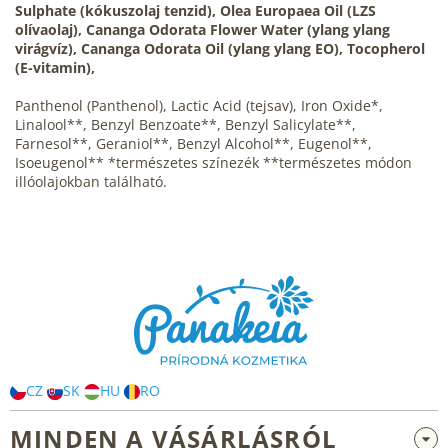
Sulphate (kókuszolaj tenzid), Olea Europaea Oil (LZS
olívaolaj), Cananga Odorata Flower Water (ylang ylang
virágvíz), Cananga Odorata Oil (ylang ylang EO), Tocopherol
(E-vitamin),
Panthenol (Panthenol), Lactic Acid (tejsav), Iron Oxide*,
Linalool**, Benzyl Benzoate**, Benzyl Salicylate**,
Farnesol**, Geraniol**, Benzyl Alcohol**, Eugenol**,
Isoeugenol** *természetes színezék **természetes módon
illóolajokban található.
L
á
b
l
é
c
CZ
SK
HU
RO
MINDEN A VÁSÁRLÁSRÓL