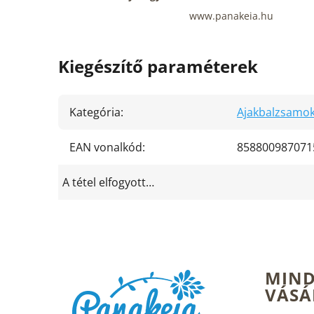
www.panakeia.hu
Kiegészítő paraméterek
Kategória
:
Ajakbalzsamo
EAN vonalkód
:
858800987071
A tétel elfogyott…
L
MIND
á
VÁSÁ
b