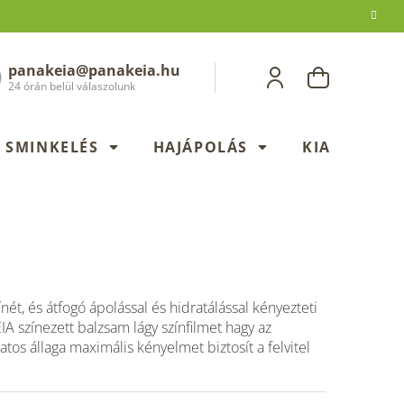
panakeia@panakeia.hu
KOSÁR
24 órán belül válaszolunk
SMINKELÉS
HAJÁPOLÁS
KIADÁSOK
ínét, és átfogó ápolással és hidratálással kényezteti
A színezett balzsam lágy színfilmet hagy az
atos állaga maximális kényelmet biztosít a felvitel