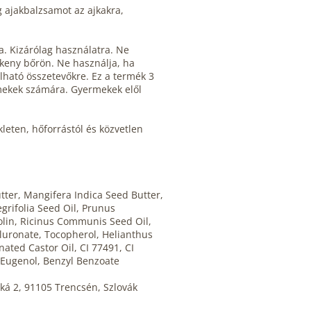
g ajakbalzsamot az ajkakra,
a. Kizárólag használatra. Ne
zékeny bőrön. Ne használja, ha
lható összetevőkre. Ez a termék 3
mekek számára. Gyermekek elől
eten, hőforrástól és közvetlen
ter, Mangifera Indica Seed Butter,
grifolia Seed Oil, Prunus
olin, Ricinus Communis Seed Oil,
uronate, Tocopherol, Helianthus
ated Castor Oil, CI 77491, CI
, Eugenol, Benzyl Benzoate
ká 2, 91105 Trencsén, Szlovák