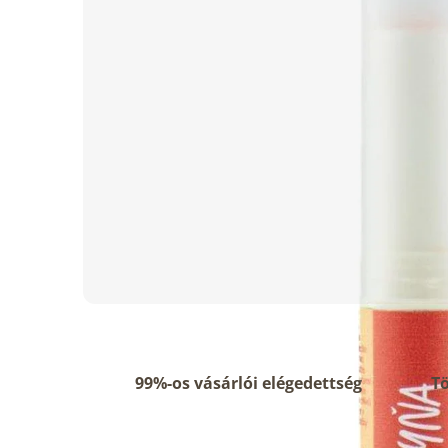
99%-os vásárlói elégedettség
Tö