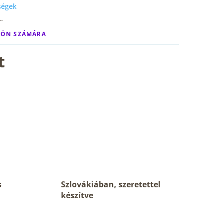
őségek
…
 ÖN SZÁMÁRA
t
s
Szlovákiában, szeretettel
készítve