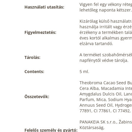
Vigyen fel egy vékony réte
Használati utasítás:
lehetőleg naponta kétszer.
Kizárólag külső használatr
használja irritált vagy ér
Figyelmeztetés:
érzékeny a termékben talá
éves kortól alkalmas gyer
elzárva tartandó.
A terméket szobahőmérsékl
Tárolás:
napfénytől védve tárolja.
Contents:
5 ml.
Theobroma Cacao Seed But
Cera Alba, Macadamia Inte
Amygdalus Dulcis Oil, Lan
Összetevők:
Parfum, Mica, Sodium Hyal
Annuus Seed Oil, Hydrogen
77891, CI 77861, CI 77492
PANAKEIA SK s.r.o., Žabins
Köztársaság,
Felelős személy és gyártó: