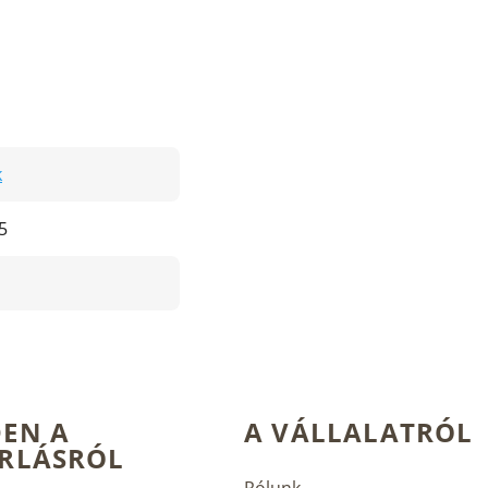
k
5
EN A
A VÁLLALATRÓL
RLÁSRÓL