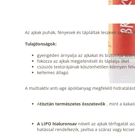
Az ajkak puhák, fényesek és tápláltak lesznek az alkal
Tulajdonságok:
gyengéden árnyalja az ajkakat és biztosítja szám
fokozza az ajkak megjelenését és táplálja őket
csúszós textúrájának köszönhetően könnyen felv
kellemes állagú
A multiaktív anti-age ápolóanyag megfelelő hidratálást,
A
tisztán természetes összetevők
, mint a kaka
A LIPO hialuronsav
növeli az ajkak térfogatát az
hatással rendelkezik, javítva a száraz vagy kicse