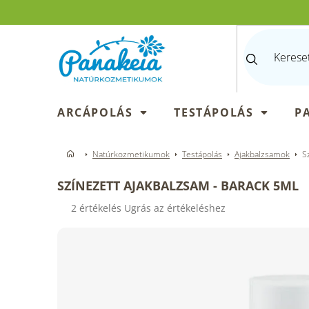
Ugrás
a
fő
tartalomhoz
ARCÁPOLÁS
TESTÁPOLÁS
P
Natúrkozmetikumok
Testápolás
Ajakbalzsamok
S
SZÍNEZETT AJAKBALZSAM - BARACK 5ML
A
2 értékelés
Ugrás az értékeléshez
termék
átlagos
értékelése
5-
ből
3,5
csillag.