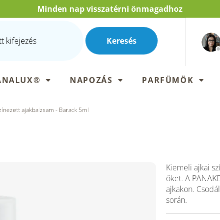
Minden nap visszatérni önmagadhoz
Keresés
ANALUX®
NAPOZÁS
PARFÜMÖK
zínezett ajakbalzsam - Barack 5ml
Kiemeli ajkai sz
őket. A PANAKEI
ajkakon. Csodál
során.