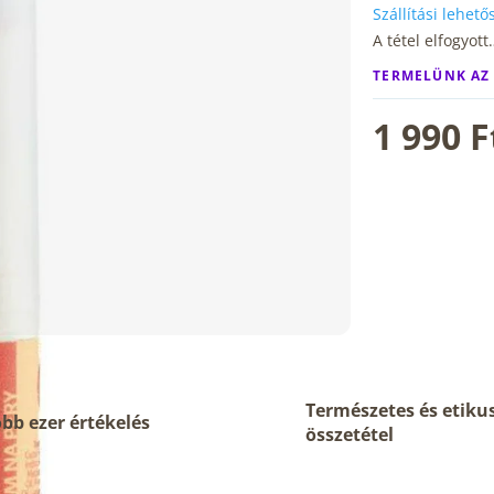
Szállítási lehet
A tétel elfogyott
TERMELÜNK AZ
1 990 F
Természetes és etiku
bb ezer értékelés
összetétel