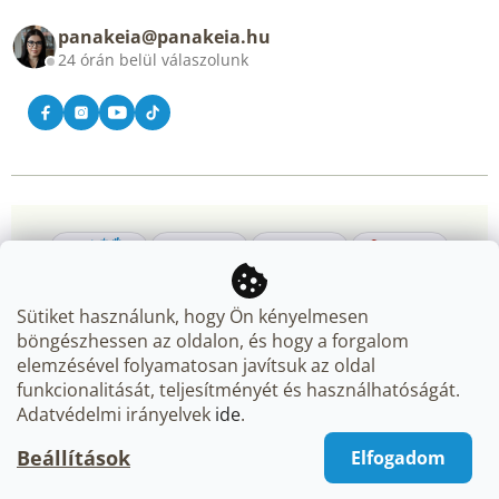
Blog
panakeia@panakeia.hu
Kapcsolat
24 órán belül válaszolunk
Sütiket használunk, hogy Ön kényelmesen
böngészhessen az oldalon, és hogy a forgalom
elemzésével folyamatosan javítsuk az oldal
Copyright 2026
Panakeia.hu
. Minden jog fenntartva.
Süti
funkcionalitását, teljesítményét és használhatóságát.
beállítások szerkesztése
Adatvédelmi irányelvek
ide
.
Beállítások
Elfogadom
Shoptet Premium készítette