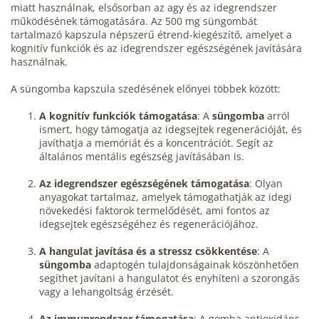
miatt használnak, elsősorban az agy és az idegrendszer
működésének támogatására. Az 500 mg süngombát
tartalmazó kapszula népszerű étrend-kiegészítő, amelyet a
kognitív funkciók és az idegrendszer egészségének javítására
használnak.
A süngomba kapszula szedésének előnyei többek között:
A kognitív funkciók támogatása
: A
süngomba
arról
ismert, hogy támogatja az idegsejtek regenerációját, és
javíthatja a memóriát és a koncentrációt. Segít az
általános mentális egészség javításában is.
Az idegrendszer egészségének támogatása
: Olyan
anyagokat tartalmaz, amelyek támogathatják az idegi
növekedési faktorok termelődését, ami fontos az
idegsejtek egészségéhez és regenerációjához.
A hangulat javítása és a stressz csökkentése
: A
süngomba
adaptogén tulajdonságainak köszönhetően
segíthet javítani a hangulatot és enyhíteni a szorongás
vagy a lehangoltság érzését.
Az immunrendszer támogatása
: A gomba antioxidáns