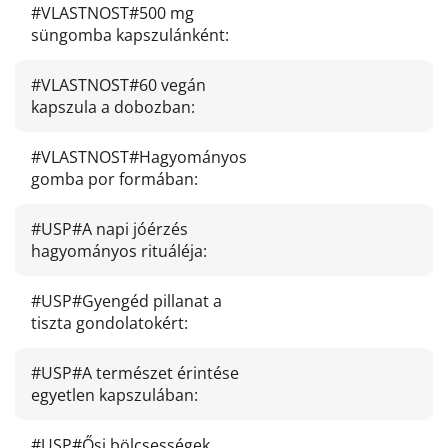
#VLASTNOST#500 mg
süngomba kapszulánként
:
#VLASTNOST#60 vegán
kapszula a dobozban
:
#VLASTNOST#Hagyományos
gomba por formában
:
#USP#A napi jóérzés
hagyományos rituáléja
:
#USP#Gyengéd pillanat a
tiszta gondolatokért
:
#USP#A természet érintése
egyetlen kapszulában
:
#USP#Ősi bölcsességek