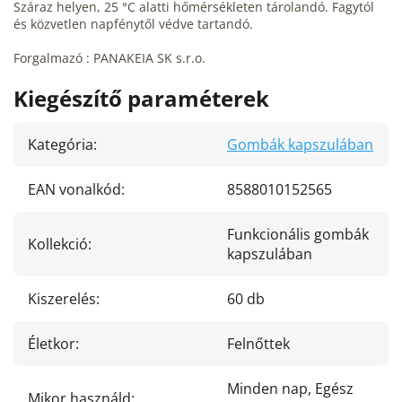
Száraz helyen, 25 °C alatti hőmérsékleten tárolandó. Fagytól
és közvetlen napfénytől védve tartandó.
Forgalmazó : PANAKEIA SK s.r.o.
Kiegészítő paraméterek
Kategória
:
Gombák kapszulában
EAN vonalkód
:
8588010152565
Funkcionális gombák
Kollekció
:
kapszulában
Kiszerelés
:
60 db
Életkor
:
Felnőttek
Minden nap, Egész
Mikor használd
: