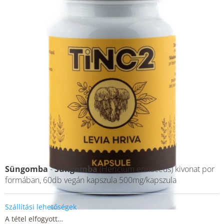
Süngomba
-
Süngomba
(Hericium erinaceus) kivonat por
formában, 60db vegán kapszula 500mg/kapszula
Szállítási lehetőségek
A tétel elfogyott…