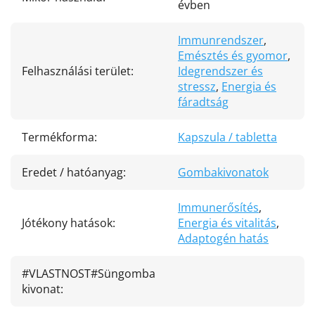
évben
Immunrendszer
,
Emésztés és gyomor
,
Felhasználási terület
:
Idegrendszer és
stressz
,
Energia és
fáradtság
Termékforma
:
Kapszula / tabletta
Eredet / hatóanyag
:
Gombakivonatok
Immunerősítés
,
Jótékony hatások
:
Energia és vitalitás
,
Adaptogén hatás
#VLASTNOST#Süngomba
kivonat
: