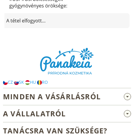
gyógynövényes öröksége
:
A tétel elfogyott…
L
á
b
l
é
c
CZ
SK
HU
RO
MINDEN A VÁSÁRLÁSRÓL
Nagykereskedelem és együttműködés
A VÁLLALATRÓL
Reklamáció és visszaküldés
Rólunk
Általános üzleti feltételek
TANÁCSRA VAN SZÜKSÉGE?