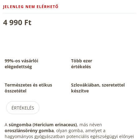
JELENLEG NEM ELÉRHETŐ
4 990 Ft
99%-os vásárlói
Több ezer
elégedettség
értékelés
Természetes és etikus
Szlovákiában, szeretettel
összetétel
készítve
ÉRTÉKELÉS
A
süngomba (Hericium erinaceus)
, más néven
oroszlánsörény gomba
, olyan gomba, amelyet a
hagyományos gyógyászatban potenciális egészségügyi előnyei