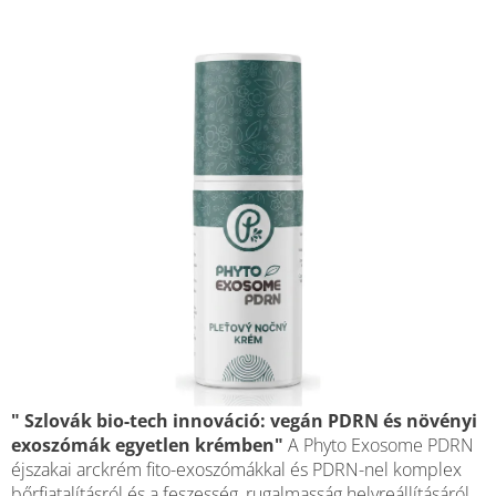
csillag.
" Szlovák bio-tech innováció: vegán PDRN és növényi
exoszómák egyetlen krémben"
A Phyto Exosome PDRN
éjszakai arckrém fito-exoszómákkal és PDRN-nel komplex
bőrfiatalításról és a feszesség, rugalmasság helyreállításáról