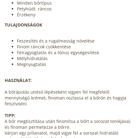
Minden bőrtípus
Petyhüdt, ráncos
Érzékeny
TULAJDONSÁGOK
Feszesítés és a rugalmasság növelése
Finom ráncok csökkentése
Felragyogtatás és a tónus egységesítése
Mélyhidratálás
Megnyugtatás
HASZNÁLAT:
A bőrápolás utolsó lépéseként vigyen fel megfelelő
mennyiségű krémet, finoman oszlassa el a bőrön és hagyja
felszívódni
TIPP:
A bőr megtisztítása után finomítsa a bőrt a sorozat tonikjával,
és finoman permetezze a bőrre.
Várjon egy pillanatot, majd vigye fel a sorozat hidratáló