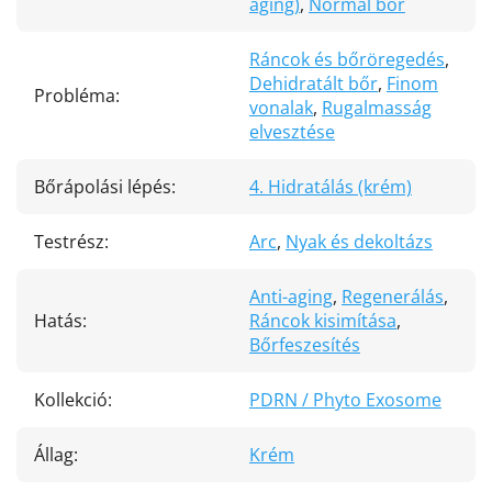
aging)
,
Normál bőr
Ráncok és bőröregedés
,
Dehidratált bőr
,
Finom
Probléma
:
vonalak
,
Rugalmasság
elvesztése
Bőrápolási lépés
:
4. Hidratálás (krém)
Testrész
:
Arc
,
Nyak és dekoltázs
Anti-aging
,
Regenerálás
,
Hatás
:
Ráncok kisimítása
,
Bőrfeszesítés
Kollekció
:
PDRN / Phyto Exosome
Állag
:
Krém