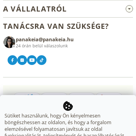
Nagykereskedelem és együttműködés
A VÁLLALATRÓL
Reklamáció és visszaküldés
Rólunk
Általános üzleti feltételek
TANÁCSRA VAN SZÜKSÉGE?
Blog
panakeia@panakeia.hu
Kapcsolat
24 órán belül válaszolunk
Sütiket használunk, hogy Ön kényelmesen
böngészhessen az oldalon, és hogy a forgalom
elemzésével folyamatosan javítsuk az oldal
Copyright 2026
Panakeia.hu
. Minden jog fenntartva.
Süti
funkcionalitását, teljesítményét és használhatóságát.