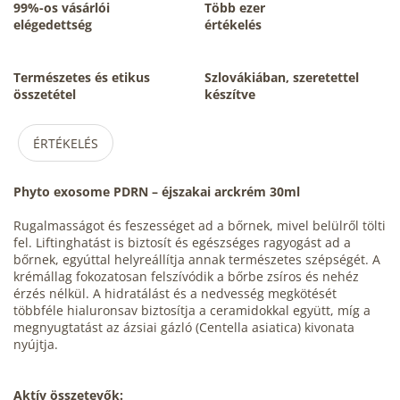
99%-os vásárlói
Több ezer
elégedettség
értékelés
Természetes és etikus
Szlovákiában, szeretettel
összetétel
készítve
ÉRTÉKELÉS
Phyto exosome PDRN – éjszakai arckrém 30ml
Rugalmasságot és feszességet ad a bőrnek, mivel belülről tölti
fel. Liftinghatást is biztosít és egészséges ragyogást ad a
bőrnek, egyúttal helyreállítja annak természetes szépségét. A
krémállag fokozatosan felszívódik a bőrbe zsíros és nehéz
érzés nélkül. A hidratálást és a nedvesség megkötését
többféle hialuronsav biztosítja a ceramidokkal együtt, míg a
megnyugtatást az ázsiai gázló (Centella asiatica) kivonata
nyújtja.
Aktív összetevők: