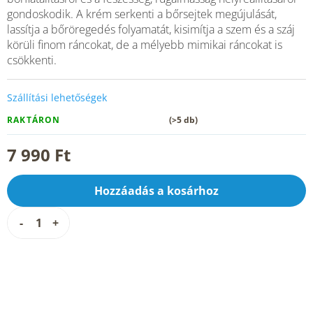
gondoskodik. A krém serkenti a bőrsejtek megújulását,
lassítja a bőröregedés folyamatát, kisimítja a szem és a száj
körüli finom ráncokat, de a mélyebb mimikai ráncokat is
csökkenti.
Szállítási lehetőségek
RAKTÁRON
(>5 db)
7 990 Ft
Hozzáadás a kosárhoz