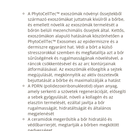
A PhytoCellTec™ exoszómák növényi őssejtekből
származó exoszómákat juttatnak kívülről a bőrbe,
és emellett növelik az exoszómák termelését a
bőrön belüli mezenchimális őssejtek által. Kettős,
exoszómákon alapuló hatásának köszönhetően a
PhytoCellTec™ Exosomes az epidermiszre és a
dermiszre egyaránt hat. Védi a bőrt a külső
stresszorokkal szemben és megfiatalítja azt a bőr
sűrűségének és rugalmasságának növelésével, a
ráncok csökkentésével és az arc kontúrjainak
átformálásával. Az exoszómák elősegítik a sejtek
megújulását, megkönnyítik az aktív összetevők
bejuttatását a bőrbe és maximalizálják a hatást
A PDRN (polidezoxiribonukleotid) olyan anyag,
amely serkenti a szövetek regenerációját, elősegíti
a sebek gyógyulását, növeli a kollagén és az
elasztin termelését, ezáltal javítja a bőr
rugalmasságát, hidratáltságát és általános
megjelenését
A ceramidok megerősítik a bőr hidratáló és
védőbarrierjét, megtartják a bőrben megkötött
nedvességet