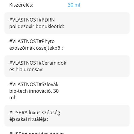
Kiszerelés
:
30 ml
#VLASTNOST#PDRN
polidezoxiribonukleotid
:
#VLASTNOST#Phyto
exoszómák őssejtekből
:
#VLASTNOST#Ceramidok
és hialuronsav
:
#VLASTNOST#Szlovák
bio-tech innováció, 30
ml
:
#USP#A luxus szépség
éjszakai rituáléja
: