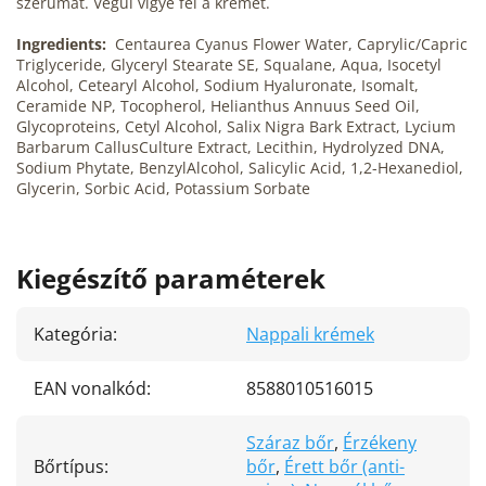
szérumát. Végül vigye fel a krémet.
Ingredients:
Centaurea
Cyanus
Flower
Water
,
Caprylic
/
Capric
Triglyceride,
Glyceryl
Stearate
SE,
Squalane
,
Aqua
,
Isocetyl
Alcohol
,
Cetearyl
Alcohol
,
Sodium
Hyaluronate
,
Isomalt
,
Ceramide
NP,
Tocopherol
,
Helianthus
Annuus
Seed
Oil,
Glycoproteins
,
Cetyl
Alcohol
,
Salix
Nigra
Bark
Extract
,
Lycium
Barbarum
Callus
Culture
Extract
,
Lecithin
,
Hydrolyzed
DNA,
Sodium
Phytate
,
Benzyl
Alcohol
,
Salicylic
Acid
, 1,2-Hexanediol,
Glycerin
,
Sorbic
Acid
,
Potassium
Sorbate
Kiegészítő paraméterek
Kategória
:
Nappali krémek
EAN vonalkód
:
8588010516015
Száraz bőr
,
Érzékeny
Bőrtípus
:
bőr
,
Érett bőr (anti-