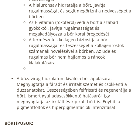
A hialuronsav hidratálja a bőrt, javítja
rugalmasságát és segít megőrizni a nedvességet a
bőrben
Az E-vitamin (tokoferol) védi a bőrt a szabad
gyököktől, javítja rugalmasságát és
megakadályozza a bőr korai öregedését
A természetes kollagén biztosítja a bőr
rugalmasságát és feszességét a kollagénrostok
számának növelésével a bőrben. Az üde és
rugalmas bőr nem hajlamos a ráncok
kialakulására.
A búzavirág hidrolátum kiváló a bőr ápolására.
Megnyugtatja a fáradt és irritált szemet és csökkenti a
duzzanatokat. Összességében felfrissíti és regenerálja a
bőrt. Ismert gyulladáscsökkentő hatásáról, így
megnyugtatja az irritált és kipirult bőrt is. Enyhíti a
pigmentfoltok és hiperpigmentációk intenzitását.
BŐRTÍPUSOK: