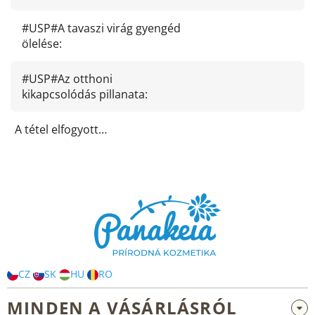
#USP#A tavaszi virág gyengéd
ölelése
:
#USP#Az otthoni
kikapcsolódás pillanata
:
A tétel elfogyott…
L
á
b
l
é
c
CZ
SK
HU
RO
MINDEN A VÁSÁRLÁSRÓL