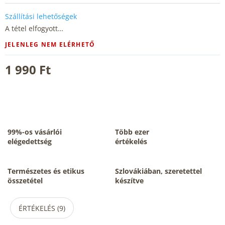
Szállítási lehetőségek
A tétel elfogyott…
JELENLEG NEM ELÉRHETŐ
1 990 Ft
99%-os vásárlói
Több ezer
elégedettség
értékelés
Természetes és etikus
Szlovákiában, szeretettel
összetétel
készítve
ÉRTÉKELÉS (9)