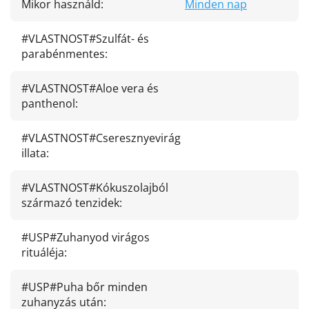
Mikor használd
:
Minden nap
#VLASTNOST#Szulfát- és
parabénmentes
:
#VLASTNOST#Aloe vera és
panthenol
:
#VLASTNOST#Cseresznyevirág
illata
:
#VLASTNOST#Kókuszolajból
származó tenzidek
:
#USP#Zuhanyod virágos
rituáléja
:
#USP#Puha bőr minden
zuhanyzás után
: