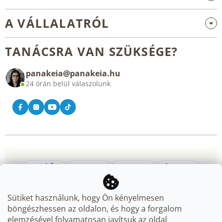
Nagykereskedelem és együttműködés
A VÁLLALATRÓL
Reklamáció és visszaküldés
Rólunk
Általános üzleti feltételek
TANÁCSRA VAN SZÜKSÉGE?
Blog
panakeia@panakeia.hu
Kapcsolat
24 órán belül válaszolunk
Sütiket használunk, hogy Ön kényelmesen
böngészhessen az oldalon, és hogy a forgalom
elemzésével folyamatosan javítsuk az oldal