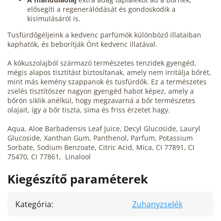
elősegíti a regenerálódását és gondoskodik a
kisimulásáról is.
Tusfürdőgéljeink a kedvenc parfümök különböző illataiban
kaphatók, és beborítják Önt kedvenc illatával.
A kókuszolajból származó természetes tenzidek gyengéd,
mégis alapos tisztítást biztosítanak, amely nem irritálja bőrét,
mint más kemény szappanok és tusfürdők. Ez a természetes
zselés tisztítószer nagyon gyengéd habot képez, amely a
bőrön siklik anélkül, hogy megzavarná a bőr természetes
olajait, így a bőr tiszta, sima és friss érzetet hagy.
Aqua, Aloe Barbadensis Leaf Juice, Decyl Glucoside, Lauryl
Glucoside, Xanthan Gum, Panthenol, Parfum, Potassium
Sorbate, Sodium Benzoate, Citric Acid, Mica, CI 77891, CI
75470, CI 77861, Linalool
Kiegészítő paraméterek
Kategória
:
Zuhanyzselék