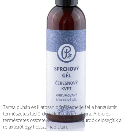
Tartsa puhán és illatosan bőrét, emelje fel a hangulatát
természetes tusfürdőinkkel testre és hajra. A bio és
természetes összetevőkből készült tusfürdők elősegítik a
relaxációt egy hosszú nap után.