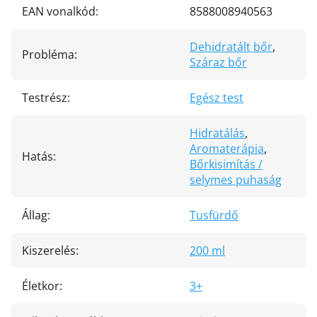
EAN vonalkód
:
8588008940563
Dehidratált bőr
,
Probléma
:
Száraz bőr
Testrész
:
Egész test
Hidratálás
,
Aromaterápia
,
Hatás
:
Bőrkisimítás /
selymes puhaság
Állag
:
Tusfürdő
Kiszerelés
:
200 ml
Életkor
:
3+