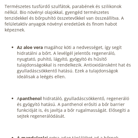
Természetes tusfürdő szulfátok, parabének és szilikonok
nélkül. Bio növényi olajokkal, gyengéd természetes
tenzidekkel és bőrpuhító összetevőkkel van összeállítva. A
felületaktív anyagok növényi eredetűek és finom habot
képeznek.
Az aloe vera
magához köti a nedvességet, így segít
hidratálni a bőrt. A levélgél jelentős regeneráló,
nyugtató, puhító, lágyító, gyógyító és hűsítő
tulajdonságokkal is rendelkezik. Antioxidánsként hat és
gyulladáscsökkentő hatású. Ezek a tulajdonságok
ideálisak a leégés ellen.
A
panthenol
hidratáló, gyulladáscsökkentő, regeneráló
és gyógyító hatású. A panthenol erősíti a bőr barrier
funkcióját is, és javítja a bőr rugalmasságát. Elősegíti a
sejtek regenerálódását.
A mandulaolaj
extra adag táplálékot ad a bőrnek,