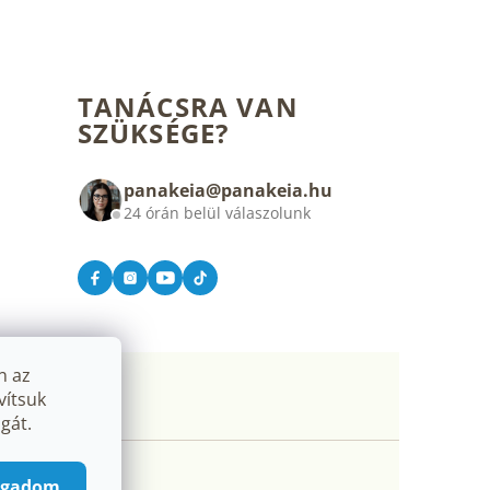
TANÁCSRA VAN
SZÜKSÉGE?
panakeia@panakeia.hu
24 órán belül válaszolunk
n az
vítsuk
gát.
ogadom