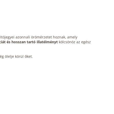
yitójegyei azonnali örömérzetet hoznak, amely
ciát és hosszan tartó illatélményt
kölcsönöz az egész
 ölelje körül őket.