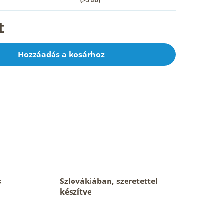
(>5 db)
t
Hozzáadás a kosárhoz
s
Szlovákiában, szeretettel
készítve