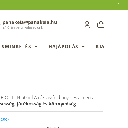
panakeia@panakeia.hu
KOSÁR
24 órán belül válaszolunk
SMINKELÉS
HAJÁPOLÁS
KIADÁSOK
R QUEEN 50 ml
A rózsaszín dinnye és a menta
ssesség, játékosság és könnyedség
őségek