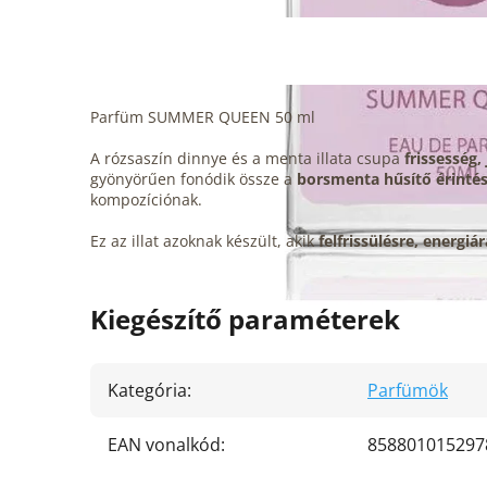
Parfüm SUMMER QUEEN 50 ml
A rózsaszín dinnye és a menta illata csupa
frissesség
gyönyörűen fonódik össze a
borsmenta hűsítő érintés
kompozíciónak.
Ez az illat azoknak készült, akik
felfrissülésre, energiá
Kiegészítő paraméterek
Kategória
:
Parfümök
EAN vonalkód
:
858801015297