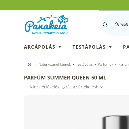
Ugrás
a
fő
tartalomhoz
ARCÁPOLÁS
TESTÁPOLÁS
P
Natúrkozmetikumok
Testápolás
Parfümök
Parfü
PARFÜM SUMMER QUEEN 50 ML
A
Nincs értékelés
Ugrás az értékeléshez
termék
átlagos
értékelése
5-
ből
0,0
csillag.