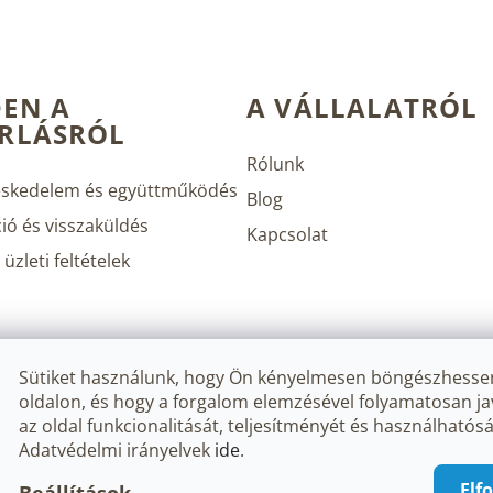
EN A
A VÁLLALATRÓL
RLÁSRÓL
Rólunk
skedelem és együttműködés
Blog
ió és visszaküldés
Kapcsolat
üzleti feltételek
Sütiket használunk, hogy Ön kényelmesen böngészhesse
oldalon, és hogy a forgalom elemzésével folyamatosan ja
az oldal funkcionalitását, teljesítményét és használhatósá
Adatvédelmi irányelvek
ide
.
.
Süti beállítások szerkesztése
Elf