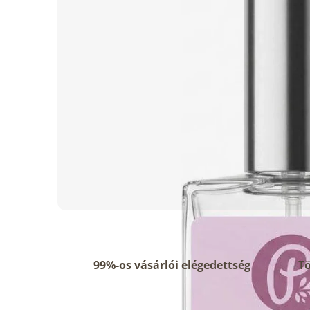
99%-os vásárlói elégedettség
Tö