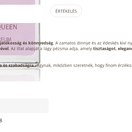
ÉRTÉKELÉS
, játékosság és könnyedség
. A zamatos dinnye és az édeskés kivi n
ével
. Az illat alapját a lágy pézsma adja, amely
tisztaságot, elegan
ra és szabadságra
vágynak, miközben szeretnék, hogy finom érzékiség
8