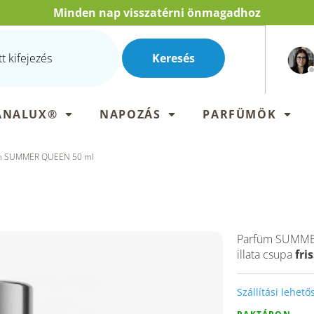
Minden nap visszatérni önmagadhoz
Keresés
ANALUX®
NAPOZÁS
PARFÜMÖK
m SUMMER QUEEN 50 ml
Parfüm SUMME
illata csupa
fri
Szállítási lehet