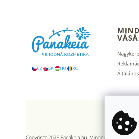
L
MIND
á
VÁSÁ
b
l
é
Nagykere
c
Reklamác
CZ
SK
HU
RO
Általános 
Copyright 2026
Panakeia.hu
. Minden jog fenntartva