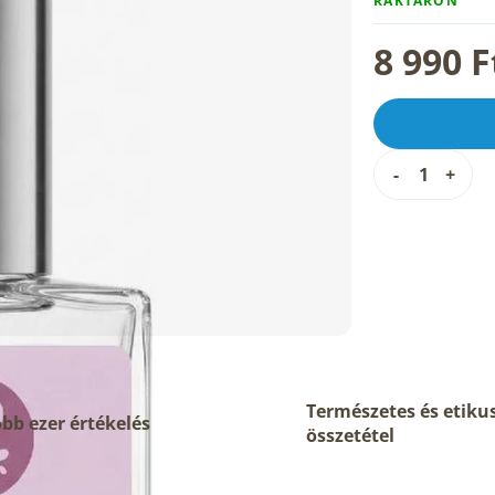
RAKTÁRON
8 990 F
Természetes és etiku
bb ezer értékelés
összetétel