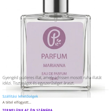
Gyengéd púderes illat, amely a frissen mosott ruha illatát
idézi. Tisztaságot és egyszerűséget áraszt.
Szállítási lehetőségek
A tétel elfogyott…
TERMELÜNK AZ ÖN SZÁMÁRA