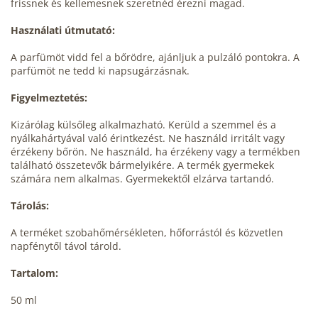
frissnek és kellemesnek szeretnéd érezni magad.
Használati útmutató:
A parfümöt vidd fel a bőrödre, ajánljuk a pulzáló pontokra. A
parfümöt ne tedd ki napsugárzásnak.
Figyelmeztetés:
Kizárólag külsőleg alkalmazható. Kerüld a szemmel és a
nyálkahártyával való érintkezést. Ne használd irritált vagy
érzékeny bőrön. Ne használd, ha érzékeny vagy a termékben
található összetevők bármelyikére. A termék gyermekek
számára nem alkalmas. Gyermekektől elzárva tartandó.
Tárolás:
A terméket szobahőmérsékleten, hőforrástól és közvetlen
napfénytől távol tárold.
Tartalom:
50 ml