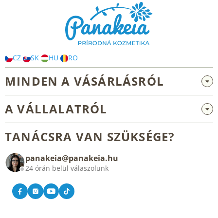
b
l
é
c
CZ
SK
HU
RO
MINDEN A VÁSÁRLÁSRÓL
Nagykereskedelem és együttműködés
A VÁLLALATRÓL
Reklamáció és visszaküldés
Rólunk
Általános üzleti feltételek
TANÁCSRA VAN SZÜKSÉGE?
Blog
panakeia@panakeia.hu
Kapcsolat
24 órán belül válaszolunk