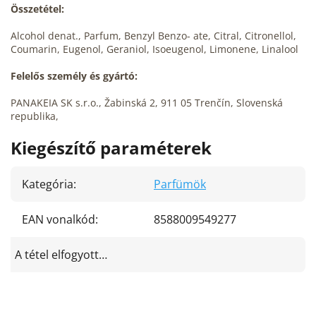
Összetétel:
Alcohol denat., Parfum, Benzyl Benzo- ate, Citral, Citronellol,
Coumarin, Eugenol, Geraniol, Isoeugenol, Limonene, Linalool
Felelős személy és gyártó:
PANAKEIA SK s.r.o., Žabinská 2, 911 05 Trenčín, Slovenská
republika,
Kiegészítő paraméterek
Kategória
:
Parfümök
EAN vonalkód
:
8588009549277
A tétel elfogyott…
L
á