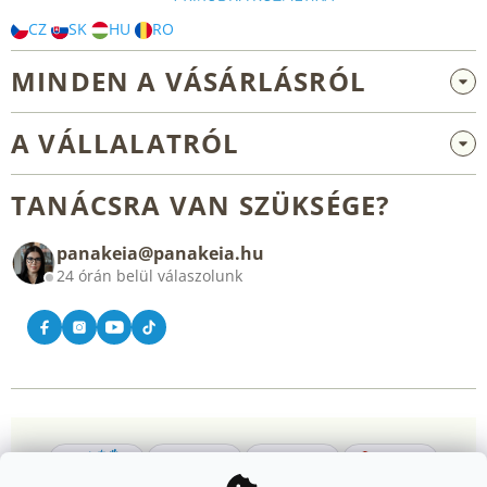
CZ
SK
HU
RO
MINDEN A VÁSÁRLÁSRÓL
Nagykereskedelem és együttműködés
A VÁLLALATRÓL
Reklamáció és visszaküldés
Rólunk
Általános üzleti feltételek
TANÁCSRA VAN SZÜKSÉGE?
Blog
panakeia@panakeia.hu
Kapcsolat
24 órán belül válaszolunk