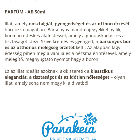
PARFÜM - AB 50ml
Illat, amely
nosztalgiát, gyengédséget és az otthon érzését
hordozza magában. Bársonyos mandulajegyekkel nyílik,
finoman édeskés aláfestéssel, amely a gondoskodást és a
tisztaságot idézi. Szíve krémes és gyengéd, a
bársonyos bőr
és az otthonos melegség érzetét
kelti. Az alapban lágy
édesség pihen meg a vanília és a pézsma érintésével, amely
melegítő, megnyugtató nyomot hagy a bőrön.
Ez az illat ideális azoknak, akik szeretik a
klasszikus
eleganciát, a tisztaságot és az időtlen nőiességet
– olyan
illat, amely soha nem megy ki a divatból.
L
á
b
l
é
c