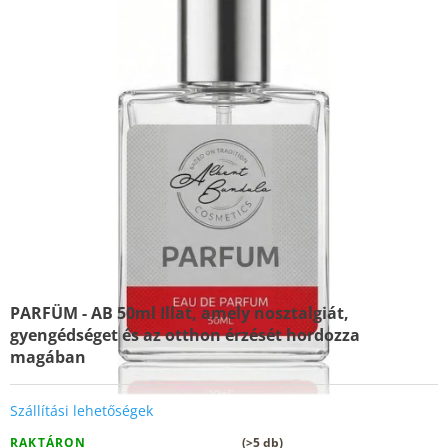
PARFÜM - AB 50ml
Illat, amely nosztalgiát,
gyengédséget és az otthon érzését hordozza
magában
Szállítási lehetőségek
RAKTÁRON
(>5 db)