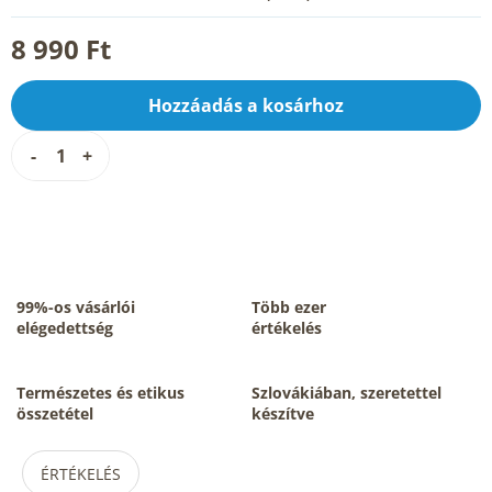
8 990 Ft
Hozzáadás a kosárhoz
99%-os vásárlói
Több ezer
elégedettség
értékelés
Természetes és etikus
Szlovákiában, szeretettel
összetétel
készítve
ÉRTÉKELÉS