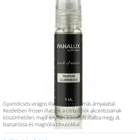
Gyümölcsös-virágos illat enyhe pézsmás árnyalattal.
Kezdetben frissen illatozik a citrusfélék akcentusainak
köszönhetően, majd enyhén édesebb illatba megy át,
bazsarózsa és magnólia tónusokkal.