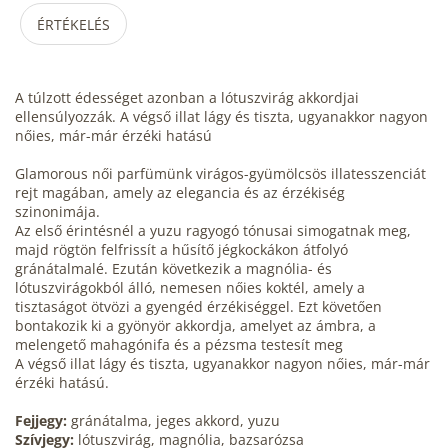
ÉRTÉKELÉS
A túlzott édességet azonban a lótuszvirág akkordjai
ellensúlyozzák. A végső illat lágy és tiszta, ugyanakkor nagyon
nőies, már-már érzéki hatású
Glamorous női parfümünk virágos-gyümölcsös illatesszenciát
rejt magában, amely az elegancia és az érzékiség
szinonimája.
Az első érintésnél a yuzu ragyogó tónusai simogatnak meg,
majd rögtön felfrissít a hűsítő jégkockákon átfolyó
gránátalmalé. Ezután következik a magnólia- és
lótuszvirágokból álló, nemesen nőies koktél, amely a
tisztaságot ötvözi a gyengéd érzékiséggel. Ezt követően
bontakozik ki a gyönyör akkordja, amelyet az ámbra, a
melengető mahagónifa és a pézsma testesít meg
A végső illat lágy és tiszta, ugyanakkor nagyon nőies, már-már
érzéki hatású.
Fejjegy:
gránátalma, jeges akkord, yuzu
Szívjegy:
lótuszvirág, magnólia, bazsarózsa