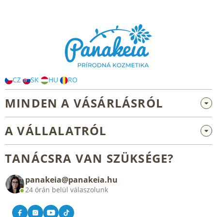
L
á
b
l
é
c
CZ
SK
HU
RO
MINDEN A VÁSÁRLÁSRÓL
Nagykereskedelem és együttműködés
A VÁLLALATRÓL
Reklamáció és visszaküldés
Rólunk
Általános üzleti feltételek
TANÁCSRA VAN SZÜKSÉGE?
Blog
panakeia@panakeia.hu
Kapcsolat
24 órán belül válaszolunk