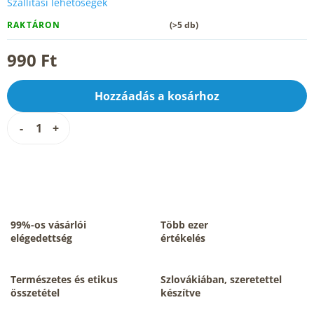
Szállítási lehetőségek
RAKTÁRON
(>5 db)
990 Ft
Hozzáadás a kosárhoz
99%-os vásárlói
Több ezer
elégedettség
értékelés
Természetes és etikus
Szlovákiában, szeretettel
összetétel
készítve