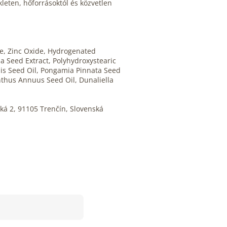
eten, hőforrásoktól és közvetlen
de, Zinc Oxide, Hydrogenated
na Seed Extract, Polyhydroxystearic
is Seed Oil, Pongamia Pinnata Seed
nthus Annuus Seed Oil, Dunaliella
ká 2, 91105 Trenčín, Slovenská