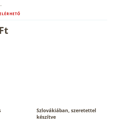
…
 ELÉRHETŐ
Ft
s
Szlovákiában, szeretettel
készítve