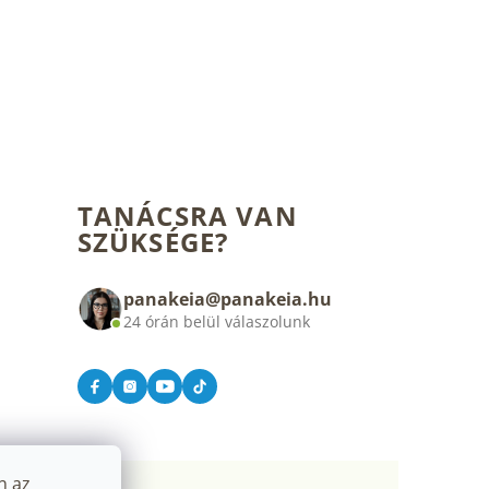
TANÁCSRA VAN
SZÜKSÉGE?
panakeia@panakeia.hu
24 órán belül válaszolunk
n az