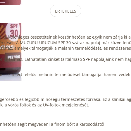
ÉRTÉKELÉS
e? A különleges összetételnek köszönhetően az egyik nem zárja ki a
 érzését. A
MUCURU
-URUCUM SPF 30 száraz napolaj már közvetlenül 
talmaz, amelyek támogatják a melanin termelődését, és rendszeres 
et tartalmaz. Láthatatlan cinket tartalmazó SPF napolajaink nem h
 színéért felelős melanin termelődését támogatja, hanem védelmet 
legerősebb és legjobb minőségű természetes forrása. Ez a klinikailag
, a vörös foltok és az UV-foltok megjelenését.
önhetően segít megvédeni a finom bőrt a károsodástól.