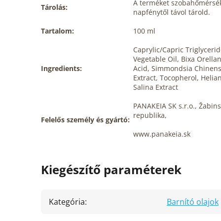
A terméket szobahőmérsékl
Tárolás:
napfénytől távol tárold.
Tartalom:
100 ml
Caprylic/Capric Triglyceri
Vegetable Oil, Bixa Orella
Ingredients:
Acid, Simmondsia Chinens
Extract, Tocopherol, Helia
Salina Extract
PANAKEIA SK s.r.o., Žabins
republika,
Felelős személy és gyártó:
www.panakeia.sk
Kiegészítő paraméterek
Kategória
:
Barnító olajok