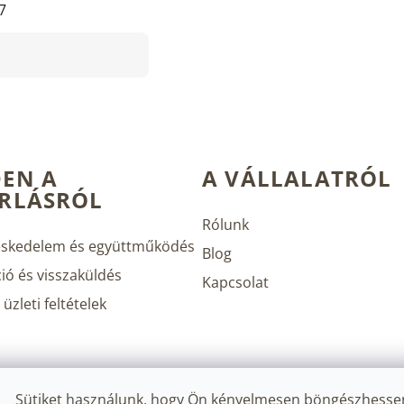
7
EN A
A VÁLLALATRÓL
RLÁSRÓL
Rólunk
skedelem és együttműködés
Blog
ió és visszaküldés
Kapcsolat
üzleti feltételek
Sütiket használunk, hogy Ön kényelmesen böngészhesse