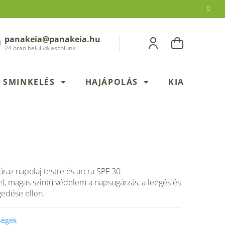
panakeia@panakeia.hu
KOSÁR
24 órán belül válaszolunk
SMINKELÉS
HAJÁPOLÁS
KIADÁSOK
raz napolaj testre és arcra SPF 30
, magas szintű védelem a napsugárzás, a leégés és
gedése ellen.
őségek