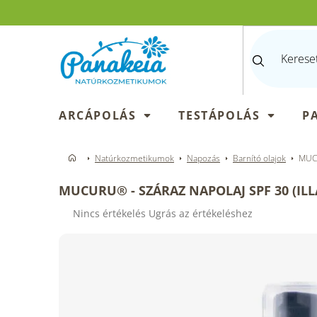
Ugrás
a
fő
tartalomhoz
ARCÁPOLÁS
TESTÁPOLÁS
P
Natúrkozmetikumok
Napozás
Barnító olajok
MUCU
MUCURU® - SZÁRAZ NAPOLAJ SPF 30 (IL
A
Nincs értékelés
Ugrás az értékeléshez
termék
átlagos
értékelése
5-
ből
0,0
csillag.