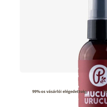
99%-os vásárlói elégedettség
Tö