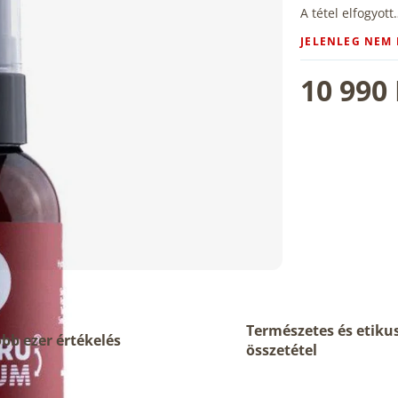
A tétel elfogyott
JELENLEG NEM
10 990 
Természetes és etiku
bb ezer értékelés
összetétel