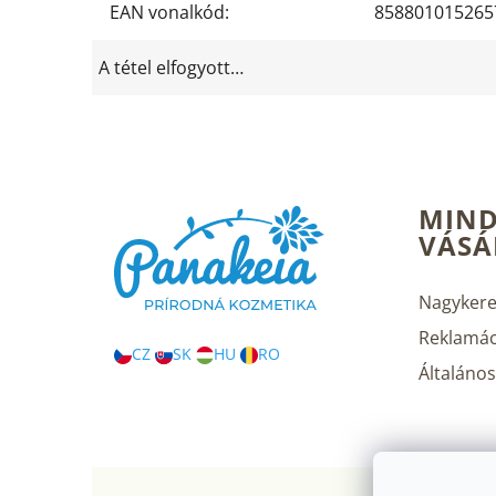
EAN vonalkód
:
858801015265
A tétel elfogyott…
L
MIND
á
VÁSÁ
b
l
é
Nagykere
c
Reklamác
CZ
SK
HU
RO
Általános 