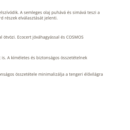
felszívódik. A semleges olaj puhává és simává teszi a
d részek elválasztását jelenti.
al ötvözi. Ecocert jóváhagyással és COSMOS
t is. A kíméletes és biztonságos összetételnek
ságos összetétele minimalizálja a tengeri élővilágra