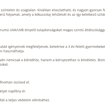
a, színtelen és szagtalan. Kiválóan eloszlatható, és nagyon gyorsan 
zerű folyamat, amely a kókuszolaj lehűtését és az így keletkező szilár
ektrumú UVA/UVB elnyelő tulajdonságokat magas szintű átlátszóságg
salád igényeinek megfeleljenek, beleértve a 3 év feletti gyermekeke
n használhatja.
vén nemcsak a bőrödhöz, hanem a környezethez is kíméletes. Bizton
sokat.
finoman oszlasd el.
elyet napfény ér.
ál a teljes védelem eléréséhez.