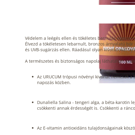
Védelem a leégés ellen és tökéletes barnulás egyszerr
Élvezd a tökéletesen lebarnult, bronzos árnyalatú bőr
és UVB-sugárzás ellen. Ráadásul olyan kivonatokat tar
A természetes és biztonságos napolaj láthatatlan cink
Az URUCUM trópusi növényi kivonat nemcsak a bőr
napozás közben.
Dunaliella Salina - tengeri alga, a béta-karotin 
csökkenti annak érdességét is. Csökkenti a ráncok
Az E-vitamin antioxidáns tulajdonságainak kösz