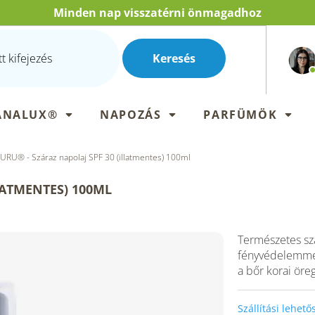
Minden nap visszatérni önmagadhoz
Keresés
ANALUX®
NAPOZÁS
PARFÜMÖK
RU® - Száraz napolaj SPF 30 (illatmentes) 100ml
LATMENTES) 100ML
Természetes szá
fényvédelemmel
a bőr korai öre
Szállítási lehet