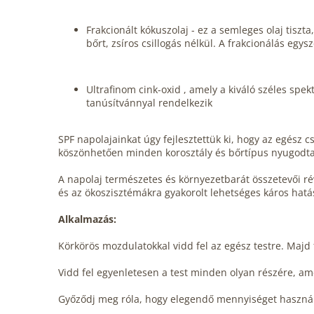
Frakcionált kókuszolaj - ez a semleges olaj tiszt
bőrt, zsíros csillogás nélkül. A frakcionálás egys
Ultrafinom cink-oxid , amely a kiváló széles sp
tanúsítvánnyal rendelkezik
SPF napolajainkat úgy fejlesztettük ki, hogy az egész c
köszönhetően minden korosztály és bőrtípus nyugodta
A napolaj természetes és környezetbarát összetevői ré
és az ökoszisztémákra gyakorolt lehetséges káros hatá
Alkalmazás:
Körkörös mozdulatokkal vidd fel az egész testre. Majd 
Vidd fel egyenletesen a test minden olyan részére, am
Győződj meg róla, hogy elegendő mennyiséget használt