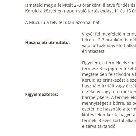
Ismételd meg a felvitelt 2–3 óránként, illetve fürdés 
Kerüld a közvetlen napon való tartózkodást 11 és 15 ó
A
Mucuru
a felvitel után azonnal hat.
Vigyél fel megfelelő menny
bőrére. 2-3 óránként ismét
Használati útmutató:
való tartózkodás előtt alk
érintkezést.
Figyelem, a termék elszíne
természetes pigmenteket t
megfelelően felszívódni a 
Kerüld az érintkezést a s
használd irritált vagy érz
érzékeny vagy a termékben
Figyelmeztetés:
bármelyikére. A termék első
mennyiséget a bőrre, és bőr
esetén ne használd a termé
kiütés jelentkezik, hagyd 
termék 3 éves kortól alk
elzárva tartandó.