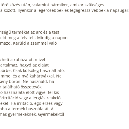
és törölközés után, valamint bármikor, amikor szükséges.
ra között. Ilyenkor a legerősebbek és legagresszívebbek a napsugar
iségű terméket az arc és a test
eld meg a felvitelt. Mindig a napon
almazd. Kerüld a szemmel való
zheti a ruházatot, mivel
artalmaz, hagyd az olajat
bőrbe. Csak külsőleg használható.
zemmel és a nyálkahártyákkal. Ne
ékeny bőrön. Ne használd, ha
 található összetevők
 használata előtt vigyél fel kis
irritáció vagy allergiás reakció
ket. Ha irritáció, égő érzés vagy
abba a termék használatát. A
almas gyermekeknek. Gyermekektől