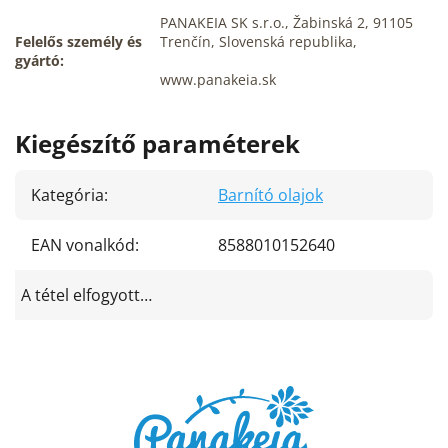
PANAKEIA SK s.r.o., Žabinská 2, 91105
Felelős személy és
Trenčín, Slovenská republika,
gyártó:
www.panakeia.sk
Kiegészítő paraméterek
Kategória
:
Barnító olajok
EAN vonalkód
:
8588010152640
A tétel elfogyott…
L
á
b
l
é