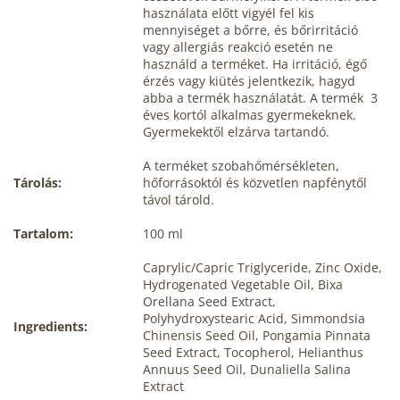
használata előtt vigyél fel kis
mennyiséget a bőrre, és bőrirritáció
vagy allergiás reakció esetén ne
használd a terméket. Ha irritáció, égő
érzés vagy kiütés jelentkezik, hagyd
abba a termék használatát. A termék 3
éves kortól alkalmas gyermekeknek.
Gyermekektől elzárva tartandó.
A terméket szobahőmérsékleten,
Tárolás:
hőforrásoktól és közvetlen napfénytől
távol tárold.
Tartalom:
100 ml
Caprylic/Capric Triglyceride, Zinc Oxide,
Hydrogenated Vegetable Oil, Bixa
Orellana Seed Extract,
Polyhydroxystearic Acid, Simmondsia
Ingredients:
Chinensis Seed Oil, Pongamia Pinnata
Seed Extract, Tocopherol, Helianthus
Annuus Seed Oil, Dunaliella Salina
Extract