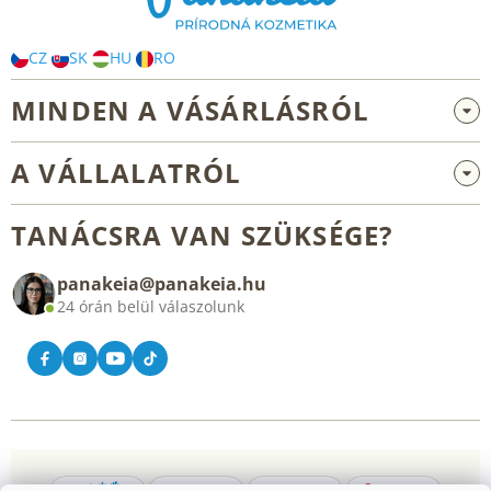
c
CZ
SK
HU
RO
MINDEN A VÁSÁRLÁSRÓL
Nagykereskedelem és együttműködés
A VÁLLALATRÓL
Reklamáció és visszaküldés
Rólunk
Általános üzleti feltételek
TANÁCSRA VAN SZÜKSÉGE?
Blog
panakeia@panakeia.hu
Kapcsolat
24 órán belül válaszolunk