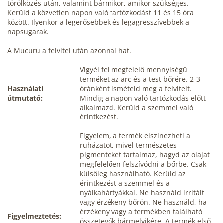
törölközés után, valamint bármikor, amikor szükséges.
Kerüld a közvetlen napon való tartózkodást 11 és 15 óra
között. Ilyenkor a legerősebbek és legagresszívebbek a
napsugarak.
A
Mucuru
a felvitel után azonnal hat.
Vigyél fel megfelelő mennyiségű
terméket az arc és a test bőrére. 2-3
Használati
óránként ismételd meg a felvitelt.
útmutató:
Mindig a napon való tartózkodás előtt
alkalmazd. Kerüld a szemmel való
érintkezést.
Figyelem, a termék elszínezheti a
ruházatot, mivel természetes
pigmenteket tartalmaz, hagyd az olajat
megfelelően felszívódni a bőrbe. Csak
külsőleg használható. Kerüld az
érintkezést a szemmel és a
nyálkahártyákkal. Ne használd irritált
vagy érzékeny bőrön. Ne használd, ha
érzékeny vagy a termékben található
Figyelmeztetés:
összetevők bármelyikére. A termék első