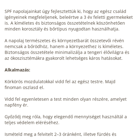
SPF napolajainkat úgy fejlesztettük ki, hogy az egész család
igényeinek megfeleljenek, beleértve a 3 év feletti gyermekeket
is. A kíméletes és biztonságos összetételnek köszönhetően
minden korosztály és bőrtípus nyugodtan használhatja.
A napolaj természetes és környezetbarát összetevői révén
nemcsak a bőrödhöz, hanem a környezethez is kíméletes.
Biztonságos összetétele minimalizálja a tengeri élővilágra és
az ökoszisztémákra gyakorolt lehetséges káros hatásokat.
Alkalmazás:
Körkörös mozdulatokkal vidd fel az egész testre. Majd
finoman oszlasd el.
Vidd fel egyenletesen a test minden olyan részére, amelyet
napfény ér.
Győződj meg róla, hogy elegendő mennyiséget használtál a
teljes védelem eléréséhez.
Ismételd meg a felvitelt 2–3 óránként, illetve fürdés és