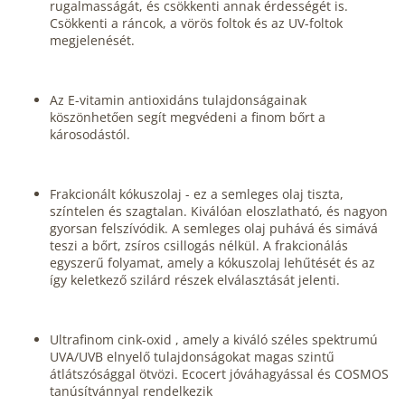
rugalmasságát, és csökkenti annak érdességét is.
Csökkenti a ráncok, a vörös foltok és az UV-foltok
megjelenését.
Az E-vitamin antioxidáns tulajdonságainak
köszönhetően segít megvédeni a finom bőrt a
károsodástól.
Frakcionált kókuszolaj - ez a semleges olaj tiszta,
színtelen és szagtalan. Kiválóan eloszlatható, és nagyon
gyorsan felszívódik. A semleges olaj puhává és simává
teszi a bőrt, zsíros csillogás nélkül. A frakcionálás
egyszerű folyamat, amely a kókuszolaj lehűtését és az
így keletkező szilárd részek elválasztását jelenti.
Ultrafinom cink-oxid , amely a kiváló széles spektrumú
UVA/UVB elnyelő tulajdonságokat magas szintű
átlátszósággal ötvözi. Ecocert jóváhagyással és COSMOS
tanúsítvánnyal rendelkezik