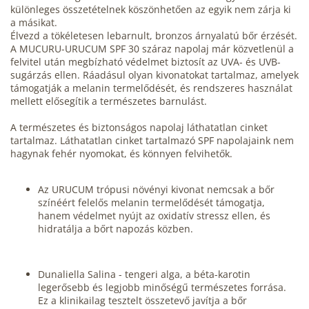
különleges összetételnek köszönhetően az egyik nem zárja ki
a másikat.
Élvezd a tökéletesen lebarnult, bronzos árnyalatú bőr érzését.
A
MUCURU
-URUCUM SPF 30 száraz napolaj már közvetlenül a
felvitel után megbízható védelmet biztosít az UVA- és UVB-
sugárzás ellen. Ráadásul olyan kivonatokat tartalmaz, amelyek
támogatják a melanin termelődését, és rendszeres használat
mellett elősegítik a természetes barnulást.
A természetes és biztonságos napolaj láthatatlan cinket
tartalmaz. Láthatatlan cinket tartalmazó SPF napolajaink nem
hagynak fehér nyomokat, és könnyen felvihetők.
Az URUCUM trópusi növényi kivonat nemcsak a bőr
színéért felelős melanin termelődését támogatja,
hanem védelmet nyújt az oxidatív stressz ellen, és
hidratálja a bőrt napozás közben.
Dunaliella Salina - tengeri alga, a béta-karotin
legerősebb és legjobb minőségű természetes forrása.
Ez a klinikailag tesztelt összetevő javítja a bőr