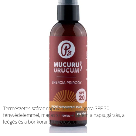
Természetes száraz napolaj testre és arcra SPF 30
fényvédelemmel, magas szintű védelem a napsugárzás, a
leégés és a bőr korai öregedése ellen.