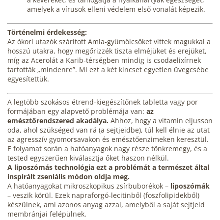
amelyek a vírusok elleni védelem első vonalát képezik.
Történelmi érdekesség:
Az ókori utazók szárított Amla-gyümölcsöket vittek magukkal a
hosszú utakra, hogy megőrizzék tiszta elméjüket és erejüket,
míg az Acerolát a Karib-térségben mindig is csodaelixírnek
tartották „mindenre”. Mi ezt a két kincset egyetlen üvegcsébe
egyesítettük.
A legtöbb szokásos
étrend-kiegészítőnek
tabletta vagy por
formájában egy alapvető problémája van:
az
emésztőrendszered akadálya.
Ahhoz, hogy a vitamin eljusson
oda, ahol szükséged van rá (a sejtjeidbe), túl kell élnie az utat
az agresszív gyomorsavakon és
emésztőenzimeken keresztül.
E folyamat során a hatóanyagok nagy része tönkremegy, és a
tested egyszerűen kiválasztja őket haszon nélkül.
A liposzómás technológia ezt a problémát a természet által
inspirált zseniális módon oldja meg.
A hatóanyagokat mikroszkopikus zsírbuborékok –
liposzómák
– veszik körül. Ezek napraforgó-lecitinből (foszfolipidekből)
készülnek, ami azonos anyag azzal, amelyből a saját sejtjeid
membránjai felépülnek.