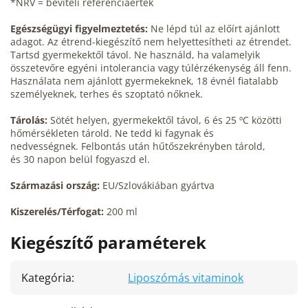
*NRV = beviteli referenciaérték
Egészségügyi figyelmeztetés:
Ne lépd túl az előírt ajánlott
adagot. Az étrend-kiegészítő nem helyettesítheti az étrendet.
Tartsd gyermekektől távol. Ne használd, ha valamelyik
összetevőre egyéni intolerancia vagy túlérzékenység áll fenn.
Használata nem
ajánlott gyermekeknek, 18 évnél fiatalabb
személyeknek, terhes és szoptató nőknek.
Tárolás:
Sötét helyen, gyermekektől távol, 6 és 25 ºC közötti
hőmérsékleten tárold. Ne tedd ki fagynak és
nedvességnek. Felbontás után hűtőszekrényben tárold,
és 30 napon belül fogyaszd el.
Származási ország:
EU/Szlovákiában gyártva
Kiszerelés/Térfogat:
200 ml
Kiegészítő paraméterek
Kategória
:
Liposzómás vitaminok