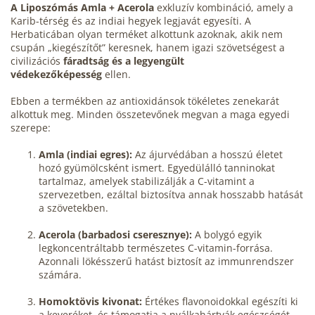
A Liposzómás Amla + Acerola
exkluzív kombináció, amely a
Karib-térség és az indiai hegyek legjavát egyesíti. A
Herbaticában olyan terméket alkottunk azoknak, akik nem
csupán „kiegészítőt” keresnek, hanem igazi szövetségest a
civilizációs
fáradtság és a legyengült
védekezőképesség
ellen.
Ebben a termékben az antioxidánsok tökéletes zenekarát
alkottuk meg. Minden összetevőnek megvan a maga egyedi
szerepe:
Amla (indiai egres):
Az ájurvédában a hosszú életet
hozó gyümölcsként ismert. Egyedülálló tanninokat
tartalmaz, amelyek stabilizálják a
C-vitamint
a
szervezetben, ezáltal biztosítva annak hosszabb hatását
a szövetekben.
Acerola (barbadosi cseresznye):
A bolygó egyik
legkoncentráltabb természetes C-vitamin-forrása.
Azonnali lökésszerű hatást biztosít az immunrendszer
számára.
Homoktövis
kivonat:
Értékes
flavonoidokkal
egészíti ki
a keveréket, és támogatja a nyálkahártyák egészségét,