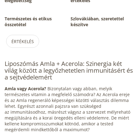
elégedettség
értékelés
Természetes és etikus
Szlovákiában, szeretettel
összetétel
készítve
ÉRTÉKELÉS
Liposzómás Amla + Acerola:
Szinergia
két
világ között a legyőzhetetlen
immunitásért
és
a sejtvédelemért
Amla vagy Acerola?
Bizonytalan vagy abban, melyik
természetes
vitamin
a megfelelő számodra? Az Acerola ereje
és az Amla regeneráló képességei közötti választás dilemma
lehet. Egyrészt azonnali pajzsra van szükséged
az
immunitásodhoz,
másrészt vágysz a szervezet mélyreható
megújítására és a korai
öregedés elleni védelemre. De miért
kellene kompromisszumokat kötnöd, amikor a tested
megérdemli mindkettőből a maximumot?