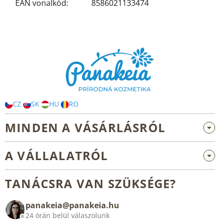
EAN vonalkód
:
8586021133474
L
á
b
l
é
c
CZ
SK
HU
RO
MINDEN A VÁSÁRLÁSRÓL
Nagykereskedelem és együttműködés
A VÁLLALATRÓL
Reklamáció és visszaküldés
Rólunk
Általános üzleti feltételek
TANÁCSRA VAN SZÜKSÉGE?
Blog
panakeia@panakeia.hu
Kapcsolat
24 órán belül válaszolunk