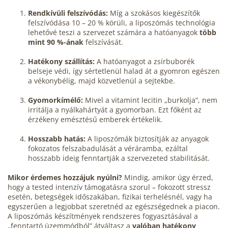
Rendkívüli felszívódás:
Míg a szokásos kiegészítők
felszívódása 10 – 20 % körüli, a liposzómás technológia
lehetővé teszi a szervezet számára a hatóanyagok
több
mint 90 %-ának
felszívását.
Hatékony szállítás:
A hatóanyagot a zsírbuborék
belseje védi, így sértetlenül halad át a
gyomron
egészen
a vékonybélig, majd közvetlenül a sejtekbe.
Gyomorkímélő:
Mivel a vitamint lecitin „burkolja”, nem
irritálja a
nyálkahártyát
a gyomorban. Ezt főként az
érzékeny
emésztésű
emberek értékelik.
Hosszabb hatás:
A liposzómák biztosítják az anyagok
fokozatos felszabadulását a véráramba, ezáltal
hosszabb ideig fenntartják a szervezeted stabilitását.
Mikor érdemes hozzájuk nyúlni?
Mindig, amikor úgy érzed,
hogy a tested intenzív támogatásra szorul – fokozott
stressz
esetén, betegségek időszakában, fizikai terhelésnél, vagy ha
egyszerűen a legjobbat szeretnéd az egészségednek a piacon.
A liposzómás készítmények rendszeres fogyasztásával a
„fenntartó üzemmódból” átváltasz a
valóban hatékony