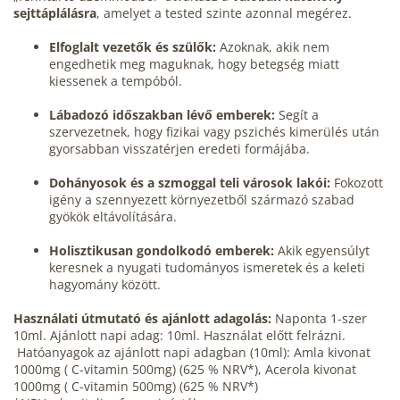
sejttáplálásra
, amelyet a tested szinte azonnal megérez.
Elfoglalt vezetők és szülők:
Azoknak, akik nem
engedhetik meg maguknak, hogy betegség miatt
kiessenek a tempóból.
Lábadozó időszakban lévő emberek:
Segít a
szervezetnek, hogy fizikai vagy
pszichés kimerülés után
gyorsabban visszatérjen eredeti formájába.
Dohányosok és a szmoggal teli városok lakói:
Fokozott
igény a szennyezett környezetből származó szabad
gyökök eltávolítására.
Holisztikusan gondolkodó emberek:
Akik egyensúlyt
keresnek a nyugati tudományos ismeretek és a keleti
hagyomány között.
Használati útmutató és ajánlott adagolás:
Naponta 1-szer
10ml. Ajánlott napi adag: 10ml.
Használat előtt felrázni.
Hatóanyagok az ajánlott napi adagban (10ml): Amla kivonat
1000mg ( C-vitamin 500mg) (625 % NRV*), Acerola kivonat
1000mg ( C-vitamin 500mg) (625 % NRV*)