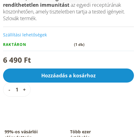
rendíthetetlen
immunitást
az egyedi receptúrának
köszönhetően, amely tiszteletben tartja a tested igényeit.
Szlovák termék.
Szállítási lehetőségek
RAKTÁRON
(1 db)
6 490 Ft
Hozzáadás a kosárhoz
99%-os vásárlói
Több ezer