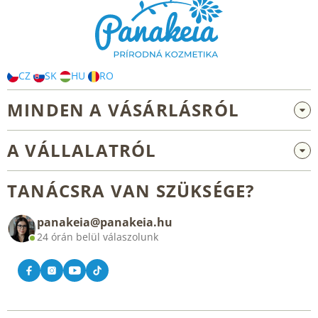
b
l
é
c
CZ
SK
HU
RO
MINDEN A VÁSÁRLÁSRÓL
Nagykereskedelem és együttműködés
A VÁLLALATRÓL
Reklamáció és visszaküldés
Rólunk
Általános üzleti feltételek
TANÁCSRA VAN SZÜKSÉGE?
Blog
panakeia@panakeia.hu
Kapcsolat
24 órán belül válaszolunk