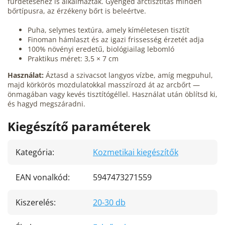
fürdetéséhez is alkalmazták. Gyengéd arctisztítás minden
bőrtípusra, az érzékeny bőrt is beleértve.
Puha, selymes textúra, amely kíméletesen tisztít
Finoman hámlaszt és az igazi frissesség érzetét adja
100% növényi eredetű, biológiailag lebomló
Praktikus méret: 3,5 × 7 cm
Használat:
Áztasd a szivacsot langyos vízbe, amíg megpuhul,
majd körkörös mozdulatokkal masszírozd át az arcbőrt —
önmagában vagy kevés tisztítógéllel. Használat után öblítsd ki,
és hagyd megszáradni.
Kiegészítő paraméterek
Kategória
:
Kozmetikai kiegészítők
EAN vonalkód
:
5947473271559
Kiszerelés
:
20-30 db