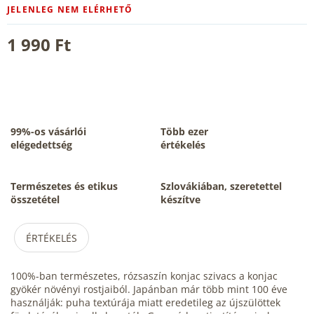
JELENLEG NEM ELÉRHETŐ
1 990 Ft
99%-os vásárlói
Több ezer
elégedettség
értékelés
Természetes és etikus
Szlovákiában, szeretettel
összetétel
készítve
ÉRTÉKELÉS
100%-ban természetes, rózsaszín konjac szivacs a konjac
gyökér növényi rostjaiból. Japánban már több mint 100 éve
használják: puha textúrája miatt eredetileg az újszülöttek