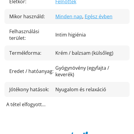
Életkor
:
Felnőttek
Mikor használd
:
Minden nap
,
Egész évben
Felhasználási
Intim higiénia
terület
:
Termékforma
:
Krém / balzsam (külsőleg)
Gyógynövény (egyfajta /
Eredet / hatóanyag
:
keverék)
Jótékony hatások
:
Nyugalom és relaxáció
A tétel elfogyott…
L
á