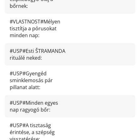
bőrnek
:
#VLASTNOST#Mélyen
tisztítja a pórusokat
minden nap
:
#USP#Esti ŠTRAMANDA
rituálé neked
:
#USP#Gyengéd
sminklemosás pár
pillanat alatt
:
#USP#Minden egyes
nap ragyogó bőr
:
#USP#A tisztaság
érintése, a szépség
visszatérése
: