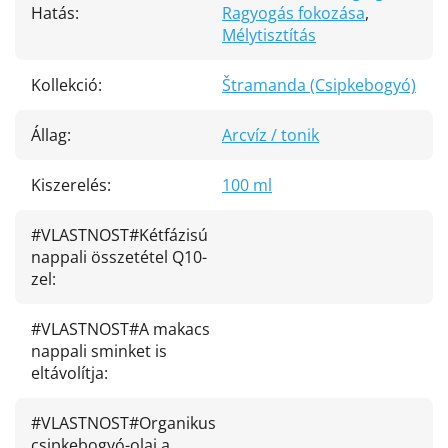
Hatás
:
Ragyogás fokozása
,
Mélytisztítás
Kollekció
:
Štramanda (Csipkebogyó)
Állag
:
Arcvíz / tonik
Kiszerelés
:
100 ml
#VLASTNOST#Kétfázisú
nappali összetétel Q10-
zel
:
#VLASTNOST#A makacs
nappali sminket is
eltávolítja
:
#VLASTNOST#Organikus
csipkebogyó-olaj a