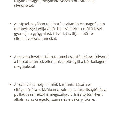
rugalmasságot, megakadályozza a hidratáltság
elvesztését.
A csipkebogyóban található C-vitamin és magnézium
mennyisége javítja a bőr hajszálereinek működését,
gyorsítja a gyógyulást, frissíti, tisztítja a bőrt és
ellensúlyozza a ráncokat.
Aloe vera levet tartalmaz, amely szintén képes felvenni
a harcot a ráncok ellen, mivel elősegíti a bőr kollagén
megújulását.
A rózsavíz, amely a smink karbantartására és
eltávolítására is kiválóan alkalmas, a fáradtságtól és a
puffadt szemektől is megszabadít, frissítő tonikként
alkalmas az öregedő, száraz és érzékeny bőrre.