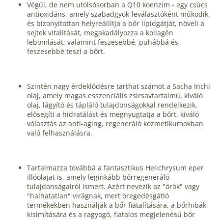
Végül, de nem utolsósorban a Q10 koenzim - egy csúcs
antioxidáns, amely szabadgyök-leválasztóként működik,
és bizonyítottan helyreállítja a bőr lipidgátját, növeli a
sejtek vitalitását, megakadályozza a kollagén
lebomlását, valamint feszesebbé, puhábbá és
feszesebbé teszi a bőrt.
Szintén nagy érdeklődésre tarthat számot a Sacha Inchi
olaj, amely magas esszenciális zsírsavtartalmú, kiváló
olaj, lágyító és tápláló tulajdonságokkal rendelkezik,
elősegíti a hidratálást és megnyugtatja a bőrt, kiváló
választás az anti-aging, regeneráló kozmetikumokban
való felhasználásra.
Tartalmazza továbbá a fantasztikus Helichrysum eper
illóolajat is, amely leginkább bőrregeneráló
tulajdonságairól ismert. Azért nevezik az "örök" vagy
"halhatatlan" virágnak, mert öregedésgátló
termékekben használják a bőr fiatalítására, a bőrhibák
kisimítására és a ragyogó, fiatalos megjelenésű bőr