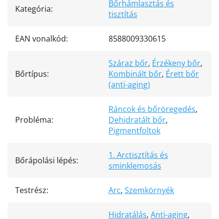
Bőrhámlasztás és
Kategória
:
tisztítás
EAN vonalkód
:
8588009330615
Száraz bőr
,
Érzékeny bőr
,
Bőrtípus
:
Kombinált bőr
,
Érett bőr
(anti-aging)
Ráncok és bőröregedés
,
Probléma
:
Dehidratált bőr
,
Pigmentfoltok
1. Arctisztítás és
Bőrápolási lépés
:
sminklemosás
Testrész
:
Arc
,
Szemkörnyék
Hidratálás
,
Anti-aging
,