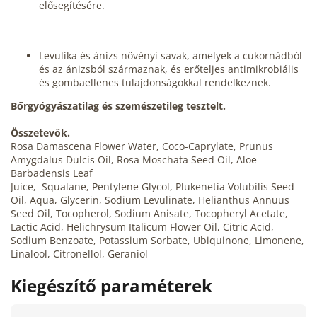
elősegítésére.
Levulika és ánizs növényi savak, amelyek a cukornádból
és az ánizsból származnak, és erőteljes antimikrobiális
és gombaellenes tulajdonságokkal rendelkeznek.
Bőrgyógyászatilag és szemészetileg tesztelt.
Összetevők.
Rosa Damascena Flower Water, Coco-Caprylate, Prunus
Amygdalus Dulcis Oil, Rosa Moschata Seed Oil, Aloe
Barbadensis Leaf
Juice, Squalane, Pentylene Glycol, Plukenetia Volubilis Seed
Oil, Aqua, Glycerin, Sodium Levulinate, Helianthus Annuus
Seed Oil, Tocopherol, Sodium Anisate, Tocopheryl Acetate,
Lactic Acid, Helichrysum Italicum Flower Oil, Citric Acid,
Sodium Benzoate, Potassium Sorbate, Ubiquinone, Limonene,
Linalool, Citronellol, Geraniol
Kiegészítő paraméterek