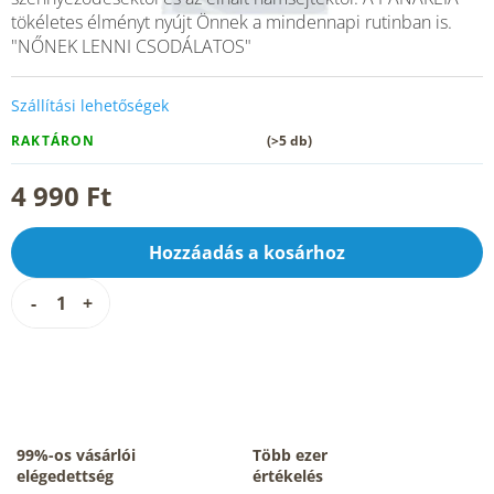
tökéletes élményt nyújt Önnek a mindennapi rutinban is.
"NŐNEK LENNI CSODÁLATOS"
Szállítási lehetőségek
RAKTÁRON
(>5 db)
4 990 Ft
Hozzáadás a kosárhoz
99%-os vásárlói
Több ezer
elégedettség
értékelés