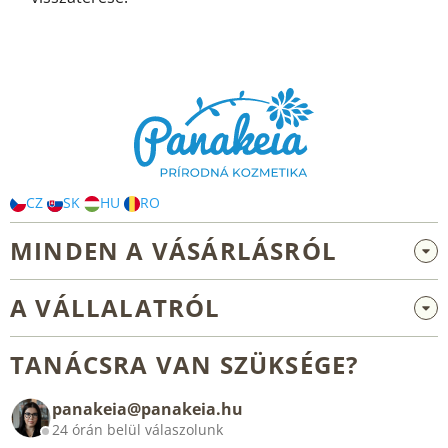
L
á
b
l
é
c
CZ
SK
HU
RO
MINDEN A VÁSÁRLÁSRÓL
Nagykereskedelem és együttműködés
A VÁLLALATRÓL
Reklamáció és visszaküldés
Rólunk
Általános üzleti feltételek
TANÁCSRA VAN SZÜKSÉGE?
Blog
panakeia@panakeia.hu
Kapcsolat
24 órán belül válaszolunk