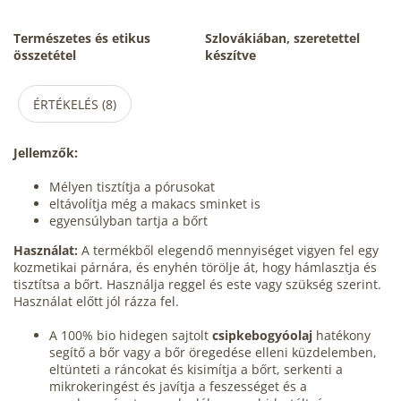
Természetes és etikus
Szlovákiában, szeretettel
összetétel
készítve
ÉRTÉKELÉS (8)
Jellemzők:
Mélyen tisztítja a pórusokat
eltávolítja még a makacs sminket is
egyensúlyban tartja a bőrt
Használat:
A termékből elegendő mennyiséget vigyen fel egy
kozmetikai párnára, és enyhén törölje át, hogy hámlasztja és
tisztítsa a bőrt. Használja reggel és este vagy szükség szerint.
Használat előtt jól rázza fel.
A 100% bio hidegen sajtolt
csipkebogyóolaj
hatékony
segítő a bőr vagy a bőr öregedése elleni küzdelemben,
eltünteti a ráncokat és kisimítja a bőrt, serkenti a
mikrokeringést és javítja a feszességet és a