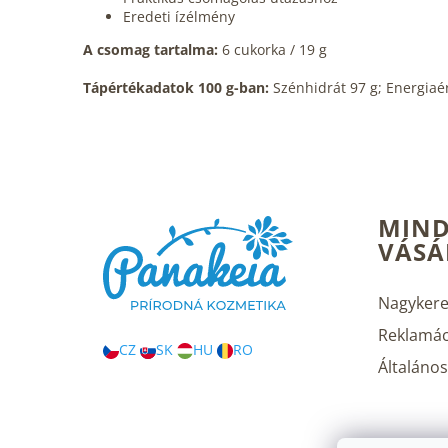
Eredeti ízélmény
A csomag tartalma:
6 cukorka / 19 g
Tápértékadatok 100 g-ban:
Szénhidrát 97 g; Energiaér
L
MIND
á
VÁSÁ
b
l
é
Nagykere
c
Reklamác
CZ
SK
HU
RO
Általános 