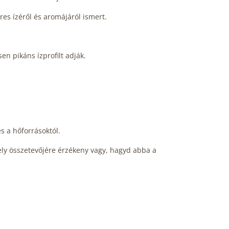
es ízéről és aromájáról ismert.
n pikáns ízprofilt adják.
s a hőforrásoktól.
ely összetevőjére érzékeny vagy, hagyd abba a