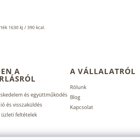
ték 1630 kJ / 390 kcal.
EN A
A VÁLLALATRÓL
RLÁSRÓL
Rólunk
skedelem és együttműködés
Blog
ió és visszaküldés
Kapcsolat
üzleti feltételek