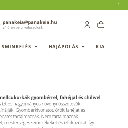
panakeia@panakeia.hu
KOSÁR
24 órán belül válaszolunk
SMINKELÉS
HAJÁPOLÁS
KIADÁSOK
mellcukorkák
gyömbérrel
, fahéjjal és chilivel
s ízt és hagyományos növényi összetevők
ínálják. Gyömbérkivonatot, őrölt fahéjat és
vonatot tartalmaznak. Nem tartalmaznak
et, mesterséges színezékeket és ízfokozókat, így