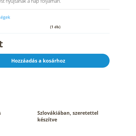
lést nyújtanak a nap folyamán.
őségek
(1 db)
t
Hozzáadás a kosárhoz
s
Szlovákiában, szeretettel
készítve