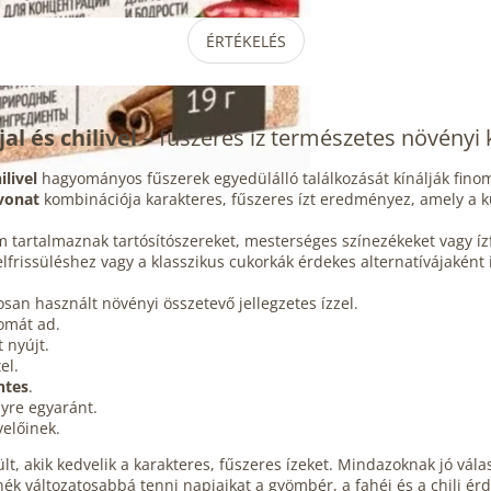
ÉRTÉKELÉS
jal és chilivel
– fűszeres íz természetes növényi 
livel
hagyományos fűszerek egyedülálló találkozását kínálják fino
ivonat
kombinációja karakteres, fűszeres ízt eredményez, amely a k
 tartalmaznak tartósítószereket, mesterséges színezékeket vagy íz
issüléshez vagy a klasszikus cukorkák érdekes alternatívájaként is
an használt növényi összetevő jellegzetes ízzel.
omát ad.
 nyújt.
el.
ntes
.
yre egyaránt.
előinek.
, akik kedvelik a karakteres, fűszeres ízeket. Mindazoknak jó vála
ék változatosabbá tenni napjaikat a gyömbér, a fahéj és a chili ér