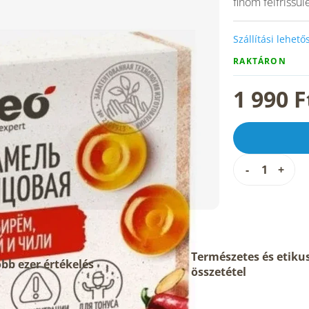
finom felfrissü
Szállítási lehet
RAKTÁRON
1 990 F
Természetes és etiku
bb ezer értékelés
összetétel