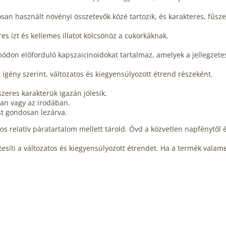
n használt növényi összetevők közé tartozik, és karakteres, fűszer
es ízt és kellemes illatot kölcsönöz a cukorkáknak.
don előforduló kapszaicinoidokat tartalmaz, amelyek a jellegzetese
 igény szerint, változatos és kiegyensúlyozott étrend részeként.
zeres karakterük igazán jólesik.
ban vagy az irodában.
st gondosan lezárva.
os relatív páratartalom mellett tárold. Óvd a közvetlen napfénytől é
esíti a változatos és kiegyensúlyozott étrendet. Ha a termék valam