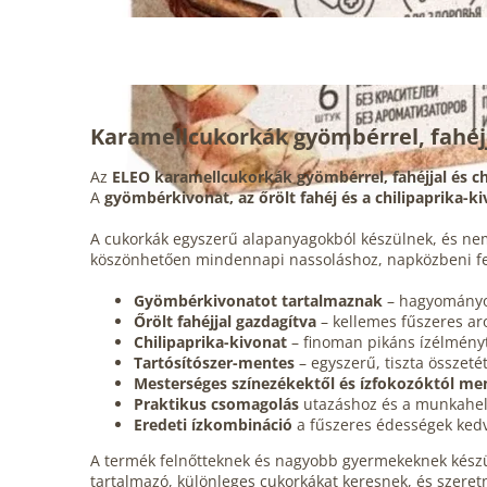
Karamellcukorkák
gyömbérrel
, fahéj
Az
ELEO karamellcukorkák gyömbérrel, fahéjjal és chi
A
gyömbérkivonat, az őrölt fahéj és a chilipaprika-k
A cukorkák egyszerű alapanyagokból készülnek, és nem
köszönhetően mindennapi nassoláshoz, napközbeni felfr
Gyömbérkivonatot tartalmaznak
– hagyományos
Őrölt fahéjjal gazdagítva
– kellemes fűszeres ar
Chilipaprika-kivonat
– finoman pikáns ízélményt
Tartósítószer-mentes
– egyszerű, tiszta összetét
Mesterséges színezékektől és ízfokozóktól me
Praktikus csomagolás
utazáshoz és a munkahel
Eredeti ízkombináció
a fűszeres édességek kedv
A termék felnőtteknek és nagyobb gyermekeknek készült
tartalmazó, különleges cukorkákat keresnek, és szeretn