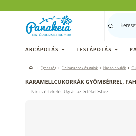
Ugrás
a
fő
tartalomhoz
ARCÁPOLÁS
TESTÁPOLÁS
P
Egészség
Élelmiszerek és italok
Nassolnivalók
Cu
KARAMELLCUKORKÁK GYÖMBÉRREL, FAHÉJJ
A
Nincs értékelés
Ugrás az értékeléshez
termék
átlagos
értékelése
5-
ből
0,0
csillag.