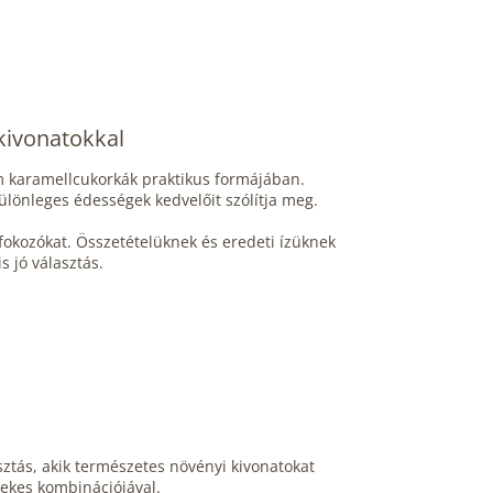
kivonatokkal
m karamellcukorkák praktikus formájában.
ülönleges édességek kedvelőit szólítja meg.
fokozókat. Összetételüknek és eredeti ízüknek
 jó választás.
sztás, akik természetes növényi kivonatokat
dekes kombinációjával.