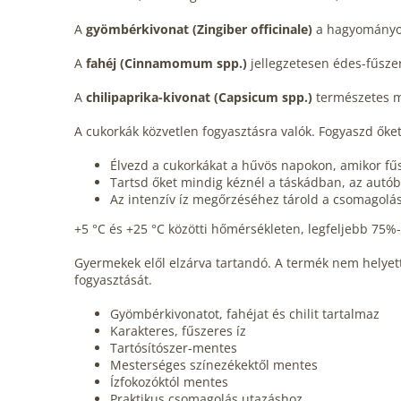
A
gyömbérkivonat (Zingiber officinale)
a hagyományosa
A
fahéj (Cinnamomum spp.)
jellegzetesen édes-fűszer
A
chilipaprika-kivonat (Capsicum spp.)
természetes mó
A cukorkák közvetlen fogyasztásra valók. Fogyaszd őket
Élvezd a cukorkákat a hűvös napokon, amikor fűs
Tartsd őket mindig kéznél a táskádban, az autó
Az intenzív íz megőrzéséhez tárold a csomagolá
+5 °C és +25 °C közötti hőmérsékleten, legfeljebb 75%-
Gyermekek elől elzárva tartandó. A termék nem helyett
fogyasztását.
Gyömbérkivonatot, fahéjat és chilit tartalmaz
Karakteres, fűszeres íz
Tartósítószer-mentes
Mesterséges színezékektől mentes
Ízfokozóktól mentes
Praktikus csomagolás utazáshoz