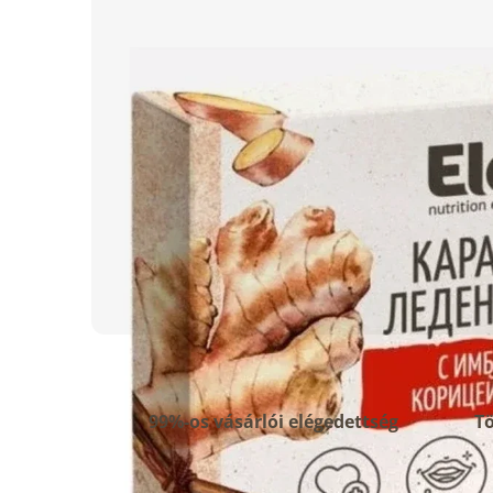
99%-os vásárlói elégedettség
Tö