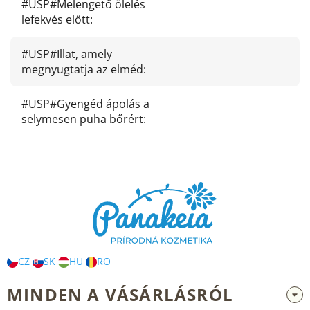
#USP#Melengető ölelés
lefekvés előtt
:
#USP#Illat, amely
megnyugtatja az elméd
:
#USP#Gyengéd ápolás a
selymesen puha bőrért
:
L
á
b
l
é
c
CZ
SK
HU
RO
MINDEN A VÁSÁRLÁSRÓL