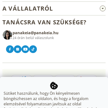
Nagykereskedelem és együttműködés
A VÁLLALATRÓL
Reklamáció és visszaküldés
Rólunk
Általános üzleti feltételek
TANÁCSRA VAN SZÜKSÉGE?
Blog
panakeia@panakeia.hu
Kapcsolat
24 órán belül válaszolunk
Sütiket használunk, hogy Ön kényelmesen
böngészhessen az oldalon, és hogy a forgalom
elemzésével folyamatosan javítsuk az oldal
Copyright 2026
Panakeia.hu
. Minden jog fenntartva.
Süti