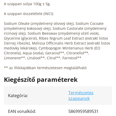
A szappan súlya 100g ± 5g.
A szappan összetétele (INCI):
Sodium Oleate (zmydelnený olivový olej), Sodium Cocoate
(zmydelnený kokosový olej), Sodium Castorate (zmydelnený
ricínový olej), Sodium Beeswax (zmydelnený včelí vosk),
Glycerine (glycerol), Ribes Nigrum Leaf Extract (extrakt listov
čiernej ríbezle), Melissa Officinalis Herb Extract (extrakt listov
medovky lekárskej), Cymbopogon Winterianus Herb (EO
Citronela), Aqua (voda), Geraniol**, Citronellol**,
Limonene**, Linalool**, Citral**, Farnesol**
** az illóolajokban természetesen megtalálható
Kiegészítő paraméterek
Természetes
Kategória
:
szappanok
EAN vonalkód
:
5869959589531