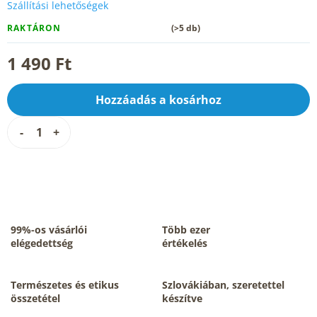
Szállítási lehetőségek
RAKTÁRON
(>5 db)
1 490 Ft
Hozzáadás a kosárhoz
99%-os vásárlói
Több ezer
elégedettség
értékelés
Természetes és etikus
Szlovákiában, szeretettel
összetétel
készítve