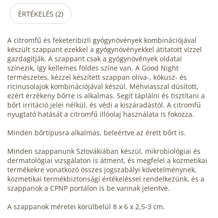
ÉRTÉKELÉS (2)
A citromfű és feketeribizli gyógynövények kombinációjával
készült szappant ezekkel a gyógynövényekkel átitatott vízzel
gazdagítják. A szappant csak a gyógynövények oldatai
színezik, így kellemes földes színe van. A Good Night
természetes, kézzel készített szappan olíva-, kókusz- és
ricinusolajok kombinációjával készül. Méhviasszal dúsított,
ezért érzékeny bőrre is alkalmas. Segít táplálni és tisztítani a
bőrt irritáció jelei nélkül, és védi a kiszáradástól. A citromfű
nyugtató hatását a citromfű illóolaj használata is fokozza.
Minden bőrtípusra alkalmas, beleértve az érett bőrt is.
Minden szappanunk Szlovákiában készül, mikrobiológiai és
dermatológiai vizsgálaton is átment, és megfelel a kozmetikai
termékekre vonatkozó összes jogszabályi követelménynek,
kozmetikai termékbiztonsági értékeléssel rendelkezünk, és a
szappanok a CPNP portálon is be vannak jelentve.
A szappanok méretei körülbelül 8 x 6 x 2,5-3 cm.