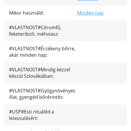
Mikor használd
:
Minden nap
#VLASTNOST#Citromfű,
feketeribizli, méhviasz
:
#VLASTNOST#Érzékeny bőrre,
akár minden nap
:
#VLASTNOST#Mindig kézzel
készül Szlovákiában
:
#VLASTNOST#Gyógynövényes
illat, gyengéd bőrérintés
:
#USP#Esti rituáléd a
lelassulásért
: