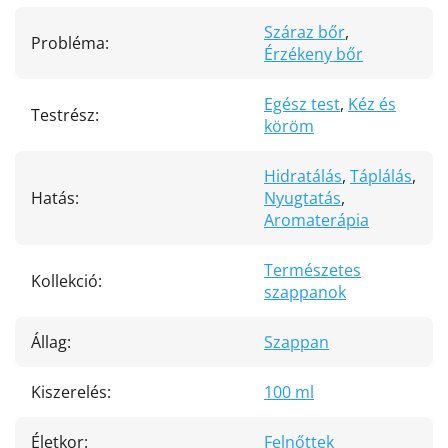
Száraz bőr
,
Probléma
:
Érzékeny bőr
Egész test
,
Kéz és
Testrész
:
köröm
Hidratálás
,
Táplálás
,
Hatás
:
Nyugtatás
,
Aromaterápia
Természetes
Kollekció
:
szappanok
Állag
:
Szappan
Kiszerelés
:
100 ml
Életkor
:
Felnőttek