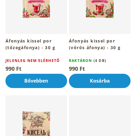
e
k
l
i
s
t
Áfonyás kissel por
Áfonyás kissel por
á
(tőzegáfonya) - 30 g
(vörös áfonya) - 30 g
j
a
JELENLEG NEM ELÉRHETŐ
RAKTÁRON
(4 DB)
990 Ft
990 Ft
Bővebben
Kosárba