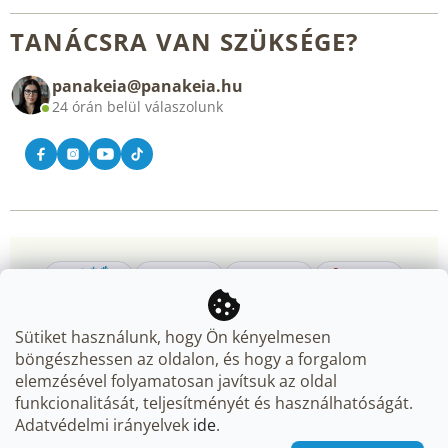
Reklamáció és visszaküldés
Rólunk
Általános üzleti feltételek
TANÁCSRA VAN SZÜKSÉGE?
Blog
panakeia@panakeia.hu
Kapcsolat
24 órán belül válaszolunk
Sütiket használunk, hogy Ön kényelmesen
böngészhessen az oldalon, és hogy a forgalom
elemzésével folyamatosan javítsuk az oldal
Copyright 2026
Panakeia.hu
. Minden jog fenntartva.
Süti
funkcionalitását, teljesítményét és használhatóságát.
beállítások szerkesztése
Adatvédelmi irányelvek
ide
.