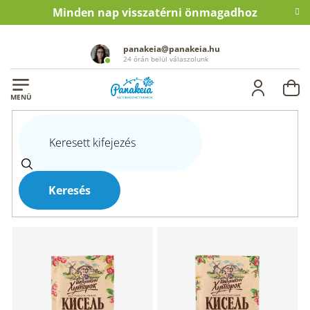
Ugrás
Minden nap visszatérni önmagadhoz
a
fő
tartalomhoz
panakeia@panakeia.hu
24 órán belül válaszolunk
KO
Kezdőlap
Egészség
Élelmiszerek és italok
Italok
Instant italok
INSTANT ITALOK
Keresés
T
e
r
m
é
k