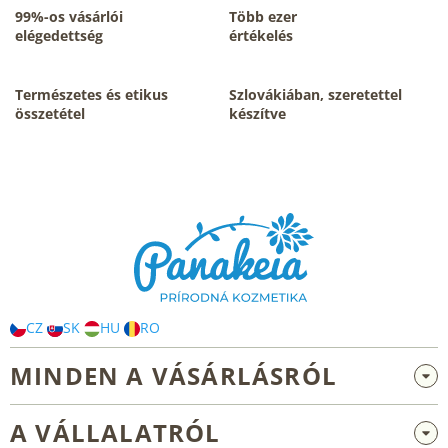
i
99%-os vásárlói
Több ezer
r
elégedettség
értékelés
á
n
y
Természetes és etikus
Szlovákiában, szeretettel
í
összetétel
készítve
t
á
s
L
e
á
l
b
e
m
l
e
é
i
c
CZ
SK
HU
RO
MINDEN A VÁSÁRLÁSRÓL
Nagykereskedelem és együttműködés
A VÁLLALATRÓL