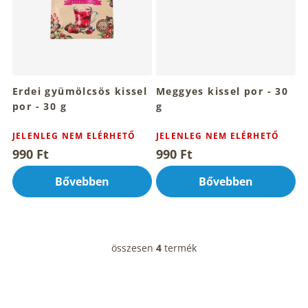
Erdei gyümölcsös kissel
Meggyes kissel por - 30
por - 30 g
g
JELENLEG NEM ELÉRHETŐ
JELENLEG NEM ELÉRHETŐ
990 Ft
990 Ft
Bővebben
Bővebben
összesen
4
termék
L
i
s
t
a