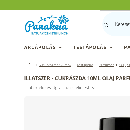
Ugrás
a
fő
tartalomhoz
ARCÁPOLÁS
TESTÁPOLÁS
P
Natúrkozmetikumok
Testápolás
Parfümök
Olaj p
ILLATSZER - CUKRÁSZDA 10ML OLAJ PAR
A
4 értékelés
Ugrás az értékeléshez
termék
átlagos
értékelése
5-
ből
3,3
csillag.