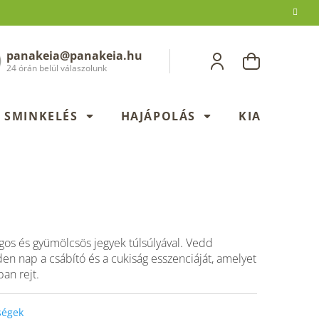
panakeia@panakeia.hu
KOSÁR
24 órán belül válaszolunk
SMINKELÉS
HAJÁPOLÁS
KIADÁSOK
rágos és gyümölcsös jegyek túlsúlyával.
Vedd
n nap a csábító és a cukiság esszenciáját, amelyet
ban rejt.
őségek