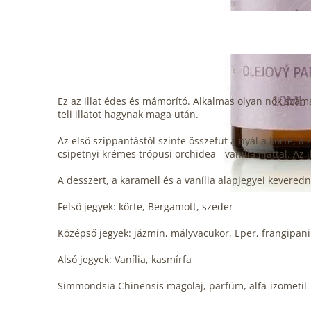
Ez az illat édes és mámorító. Alkalmas olyan nők számá
teli illatot hagynak maga után.
Az első szippantástól szinte összefut a nyál a körte, 
csipetnyi krémes trópusi orchidea - vanília illattal. Az
A desszert, a karamell és a vanília alapjegyei keveredn
Felső jegyek: körte,
Bergamott
, szeder
Középső jegyek: jázmin,
mályvacukor
,
Eper
, frangipani
Alsó jegyek:
Vanília
, kasmírfa
Simmondsia Chinensis magolaj, parfüm, alfa-izometil-i