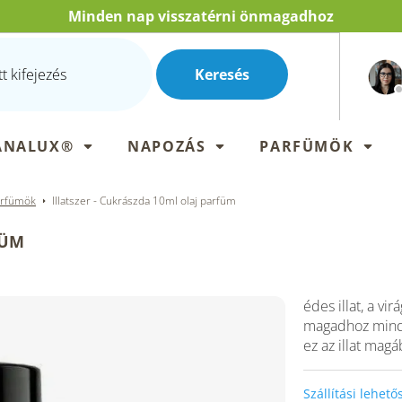
Minden nap visszatérni önmagadhoz
Keresés
ANALUX®
NAPOZÁS
PARFÜMÖK
arfümök
Illatszer - Cukrászda 10ml olaj parfüm
FÜM
édes illat, a vi
magadhoz minde
ez az illat magá
Szállítási lehet