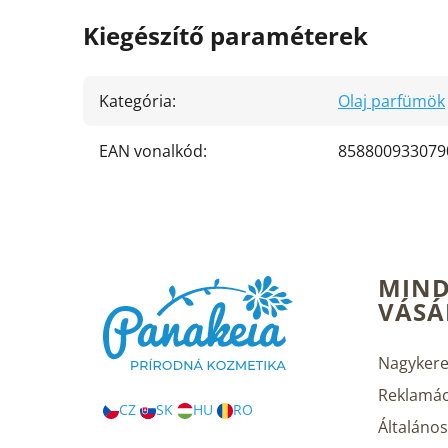
Kiegészítő paraméterek
Kategória
:
Olaj parfümök
EAN vonalkód
:
858800933079
L
MIND
á
VÁSÁ
b
l
é
Nagykere
c
Reklamác
CZ
SK
HU
RO
Általános 