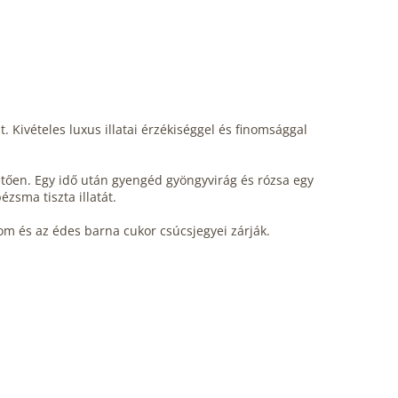
 Kivételes luxus illatai érzékiséggel és finomsággal
hetően. Egy idő után gyengéd gyöngyvirág és rózsa egy
ézsma tiszta illatát.
trom és az édes barna cukor csúcsjegyei zárják.