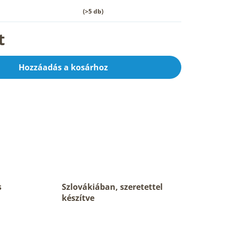
(>5 db)
t
Hozzáadás a kosárhoz
s
Szlovákiában, szeretettel
készítve