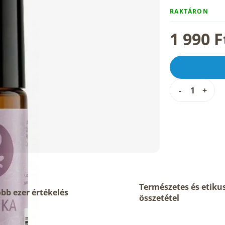
RAKTÁRON
1 990 F
Természetes és etiku
bb ezer értékelés
összetétel