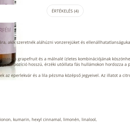
ÉRTÉKELÉS (4)
ra, akik szeretnék aláhúzni vonzerejüket és ellenállhatatlanságukat.
a rózsaszín grapefruit és a málnalé ízletes kombinációjának köszön
 illatkompozíció hosszú, érzéki utóillata fás hullámokon hordozza a p
ek az eperlekvár és a lila pézsma középső jegyeivel. Az illatot a ci
onon, kumarin, hexyl cinnamal, limonén, linalool,