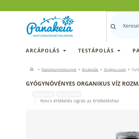
Ugrás
a
fő
tartalomhoz
ARCÁPOLÁS
TESTÁPOLÁS
P
Natúrkozmetikumok
Arcápolás
Virágos vizek
Gyó
GYÓGYNÖVÉNYES ORGANIKUS VÍZ ROZM
Nyugtatás
Antioxidáns
A
Nincs értékelés
Ugrás az értékeléshez
termék
átlagos
értékelése
5-
ből
0,0