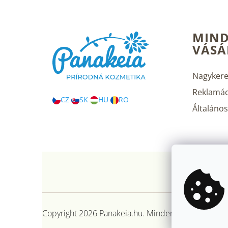
L
MIND
á
VÁSÁ
b
l
é
Nagykere
c
Reklamác
CZ
SK
HU
RO
Általános 
Copyright 2026
Panakeia.hu
. Minden jog fenntartva