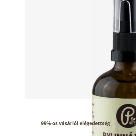
csillag.
99%-os vásárlói elégedettség
Tö