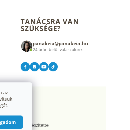
TANÁCSRA VAN
SZÜKSÉGE?
panakeia@panakeia.hu
24 órán belül válaszolunk
n az
vítsuk
gát.
ogadom
ptet Premium készítette