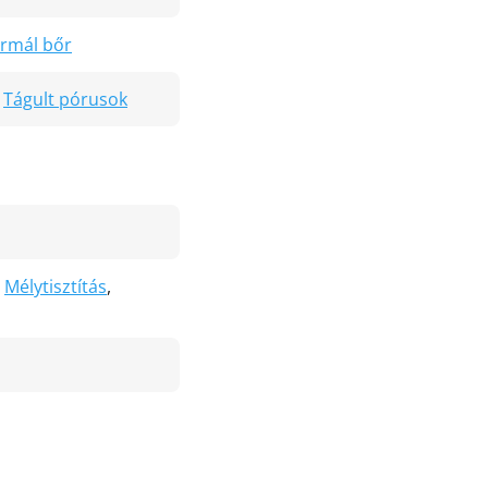
rmál bőr
,
Tágult pórusok
,
Mélytisztítás
,