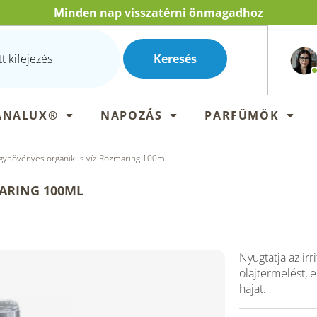
Minden nap visszatérni önmagadhoz
Keresés
ANALUX®
NAPOZÁS
PARFÜMÖK
gynövényes organikus víz Rozmaring 100ml
ARING 100ML
Nyugtatja az irri
olajtermelést, e
hajat.