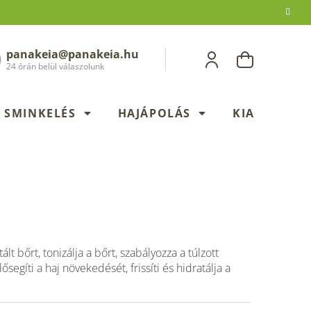
panakeia@panakeia.hu
KOSÁR
24 órán belül válaszolunk
SMINKELÉS
HAJÁPOLÁS
KIADÁSOK
tált bőrt, tonizálja a bőrt, szabályozza a túlzott
lősegíti a haj növekedését, frissíti és hidratálja a