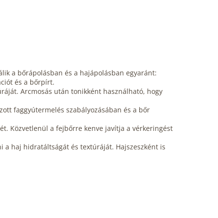
lik a bőrápolásban és a hajápolásban egyaránt:
ciót és a bőrpírt.
túráját. Arcmosás után tonikként használható, hogy
lzott faggyútermelés szabályozásában és a bőr
t. Közvetlenül a fejbőrre kenve javítja a vérkeringést
i a haj hidratáltságát és textúráját. Hajszeszként is