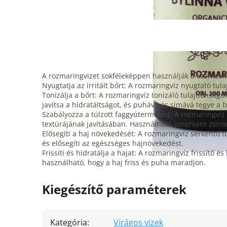
A rozmaringvizet sokféleképpen használják a kozmeti
Nyugtatja az irritált bőrt: A rozmaringvíz nyugtató tul
Tonizálja a bőrt: A rozmaringvíz tonizáló tulajdonságo
javítsa a hidratáltságot, és puhává és simává tegye a b
Szabályozza a túlzott faggyútermelést: A rozmaringvíz
textúrájának javításában. Használható tonerként zsíro
Elősegíti a haj növekedését: A rozmaringvíz serkentő t
és elősegíti az egészséges hajnövekedést.
Frissíti és hidratálja a hajat: A rozmaringvíz frissítő 
használható, hogy a haj friss és puha maradjon.
Kiegészítő paraméterek
Kategória
:
Virágos vizek