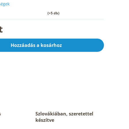
őségek
(>5 db)
t
Hozzáadás a kosárhoz
s
Szlovákiában, szeretettel
készítve