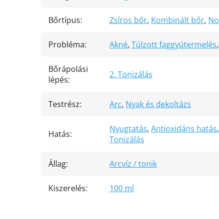
Bőrtípus
:
Zsíros bőr
,
Kombinált bőr
,
No
Probléma
:
Akné
,
Túlzott faggyútermelés
Bőrápolási
2. Tonizálás
lépés
:
Testrész
:
Arc
,
Nyak és dekoltázs
Nyugtatás
,
Antioxidáns hatás
Hatás
:
Tonizálás
Állag
:
Arcvíz / tonik
Kiszerelés
:
100 ml