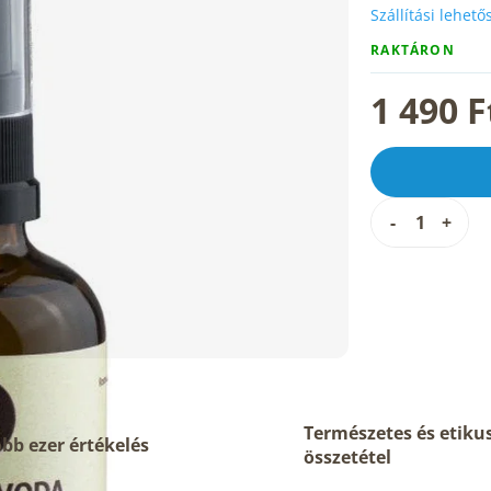
Szállítási lehet
RAKTÁRON
1 490 F
Természetes és etiku
bb ezer értékelés
összetétel