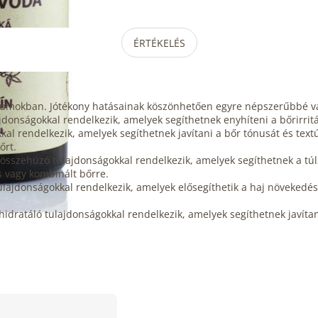
ÉRTÉKELÉS
kumokban. Jótékony hatásainak köszönhetően egyre népszerűbbé vá
ajdonságokkal rendelkezik, amelyek segíthetnek enyhíteni a bőrirritá
kkal rendelkezik, amelyek segíthetnek javítani a bőr tónusát és tex
őrt.
 összehúzó tulajdonságokkal rendelkezik, amelyek segíthetnek a tú
s vagy kombinált bőrre.
ulajdonságokkal rendelkezik, amelyek elősegíthetik a haj növekedésé
és hidratáló tulajdonságokkal rendelkezik, amelyek segíthetnek javítan