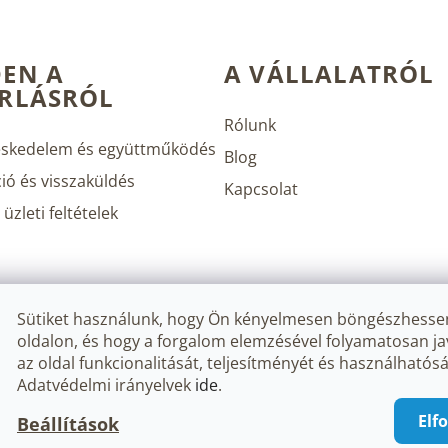
EN A
A VÁLLALATRÓL
RLÁSRÓL
Rólunk
skedelem és együttműködés
Blog
ió és visszaküldés
Kapcsolat
üzleti feltételek
Sütiket használunk, hogy Ön kényelmesen böngészhesse
oldalon, és hogy a forgalom elemzésével folyamatosan ja
az oldal funkcionalitását, teljesítményét és használhatósá
Adatvédelmi irányelvek
ide
.
.
Süti beállítások szerkesztése
Elf
Beállítások
Sho