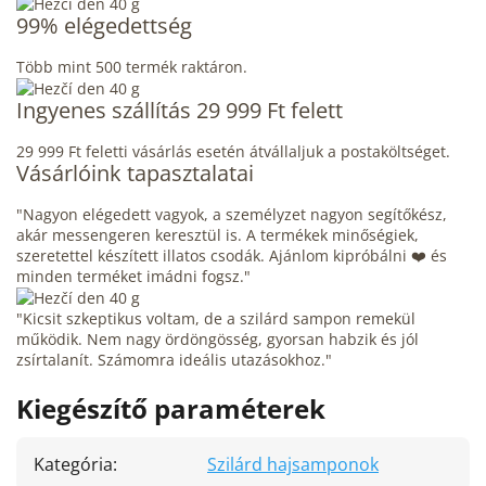
99% elégedettség
Több mint 500 termék raktáron.
Ingyenes szállítás 29 999 Ft felett
29 999 Ft feletti vásárlás esetén átvállaljuk a postaköltséget.
Vásárlóink tapasztalatai
"Nagyon elégedett vagyok, a személyzet nagyon segítőkész,
akár messengeren keresztül is. A termékek minőségiek,
szeretettel készített illatos csodák. Ajánlom kipróbálni ❤️ és
minden terméket imádni fogsz."
"Kicsit szkeptikus voltam, de a szilárd sampon remekül
működik. Nem nagy ördöngösség, gyorsan habzik és jól
zsírtalanít. Számomra ideális utazásokhoz."
Kiegészítő paraméterek
Kategória
:
Szilárd hajsamponok