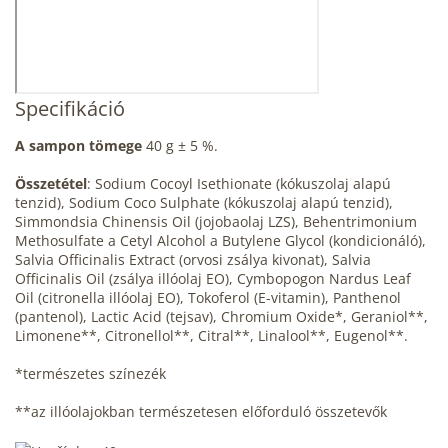
Specifikáció
A sampon tömege
40 g ± 5 %.
Összetétel
: Sodium Cocoyl Isethionate (kókuszolaj alapú
tenzid), Sodium Coco Sulphate (kókuszolaj alapú tenzid),
Simmondsia Chinensis Oil (jojobaolaj LZS), Behentrimonium
Methosulfate a Cetyl Alcohol a Butylene Glycol (kondicionáló),
Salvia Officinalis Extract (orvosi zsálya kivonat), Salvia
Officinalis Oil (zsálya illóolaj EO), Cymbopogon Nardus Leaf
Oil (citronella illóolaj EO), Tokoferol (E-vitamin), Panthenol
(pantenol), Lactic Acid (tejsav), Chromium Oxide*, Geraniol**,
Limonene**, Citronellol**, Citral**, Linalool**, Eugenol**.
*természetes színezék
**az illóolajokban természetesen előforduló összetevők