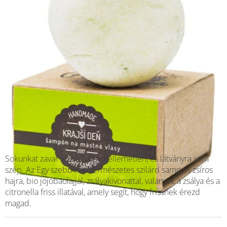
Sokunkat zavar a zsíros haj. Kellemetlen, és látványra sem
szép. Az Egy szebb nap természetes szilárd sampon zsíros
hajra, bio jojobaolajjal, zsályakivonattal, valamint a zsálya és a
citronella friss illatával, amely segít, hogy frissnek érezd
magad.