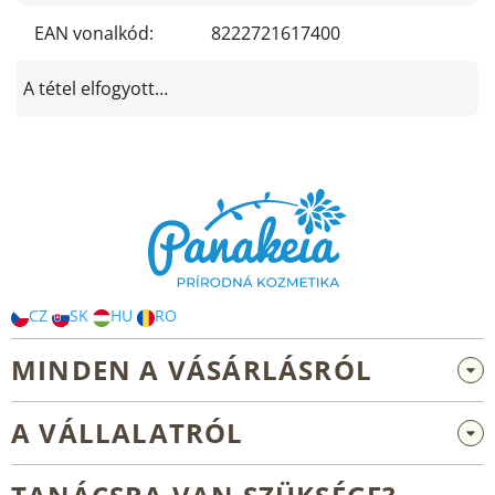
EAN vonalkód
:
8222721617400
A tétel elfogyott…
L
á
b
l
é
c
CZ
SK
HU
RO
MINDEN A VÁSÁRLÁSRÓL
Nagykereskedelem és együttműködés
A VÁLLALATRÓL
Reklamáció és visszaküldés
Rólunk
Általános üzleti feltételek