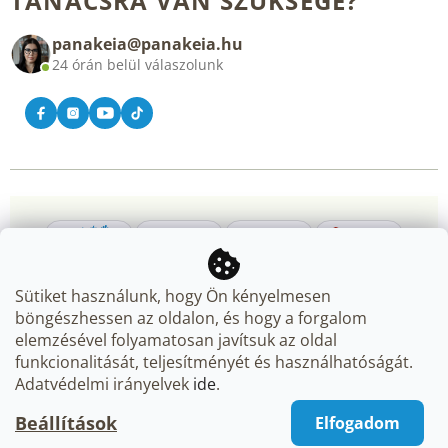
TANÁCSRA VAN SZÜKSÉGE?
Blog
panakeia@panakeia.hu
Kapcsolat
24 órán belül válaszolunk
Sütiket használunk, hogy Ön kényelmesen
böngészhessen az oldalon, és hogy a forgalom
elemzésével folyamatosan javítsuk az oldal
Copyright 2026
Panakeia.hu
. Minden jog fenntartva.
Süti
funkcionalitását, teljesítményét és használhatóságát.
beállítások szerkesztése
Adatvédelmi irányelvek
ide
.
Beállítások
Elfogadom
Shoptet Premium készítette