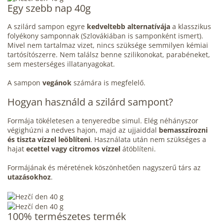
Egy szebb nap 40g
A szilárd sampon egyre
kedveltebb alternatívája
a klasszikus
folyékony samponnak (Szlovákiában is samponként ismert).
Mivel nem tartalmaz vizet, nincs szüksége semmilyen kémiai
tartósítószerre. Nem találsz benne szilikonokat, parabéneket,
sem mesterséges illatanyagokat.
A sampon
vegánok
számára is megfelelő.
Hogyan használd a szilárd sampont?
Formája tökéletesen a tenyeredbe simul. Elég néhányszor
végighúzni a nedves hajon, majd az ujjaiddal
bemasszírozni
és tiszta vízzel leöblíteni
. Használata után nem szükséges a
hajat
ecettel vagy citromos vízzel
átöblíteni.
Formájának és méretének köszönhetően nagyszerű társ az
utazásokhoz
.
100% természetes termék