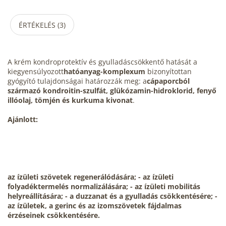
ÉRTÉKELÉS (3)
A krém kondroprotektív és gyulladáscsökkentő hatását
a
kiegyensúlyozott
hatóanyag-komplexum
bizonyítottan
gyógyító tulajdonságai határozzák meg: a
cápaporcból
származó kondroitin-szulfát, glükózamin-hidroklorid, fenyő
illóolaj, tömjén és kurkuma kivonat
.
Ajánlott:
az ízületi szövetek regenerálódására; - az ízületi
folyadéktermelés normalizálására; - az ízületi mobilitás
helyreállítására; - a duzzanat és a gyulladás csökkentésére; -
az ízületek, a gerinc és az izomszövetek fájdalmas
érzéseinek csökkentésére.