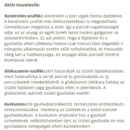
Aktív összetevők:
Kondroitin-szulfát
A kondroitin a porc egyik fontos építőköve.
A kondroitin-szulfát más kötőszövetekben is megtalálható.
Ozmotikusan megtartja a vizet, így a porcok rugalmasságát
adja. ez az anyag az egyik tüneti lassú hatású gyógyszer az
osteoarthritisben. Ez azt jelenti, hogy a fájdalom és a
gyulladás elleni jótékony hatása csak hosszú távú (legalább 2
hónapos) alkalmazás esetén válik nyilvánvalóvá, és hosszabb
ideig tart a hatékonysága. Az anyagot állati porcból történő
kivonással nyerik.
Glükozamin-szulfát
azért használják az ízületi táplálkozásban,
mert helyreállítja a sérült porcot és gondoskodik az új
porcszövetek növekedéséről. A glükózamin jótékony hatása az
ízületi fájdalom vagy gyulladás ellen is jelentkezik. A
glükozamin ajánlott ízületi gyulladás esetén.
Kurkumin
erős gyulladáscsökkentő, természetes antibiotikum,
immunmodulátor. Hatékony az ízületek és a belső szervek
gyulladásában. A kurkumin enyhülést hoz a gyulladt
szöveteknek, nélkülözhetetlen társ az ízületi gyulladás és más
gyulladásos betegségek elleni küzdelemben.