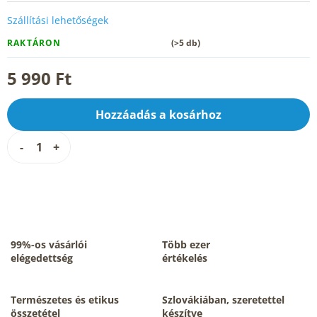
Szállítási lehetőségek
RAKTÁRON
(>5 db)
5 990 Ft
Hozzáadás a kosárhoz
99%-os vásárlói
Több ezer
elégedettség
értékelés
Természetes és etikus
Szlovákiában, szeretettel
összetétel
készítve