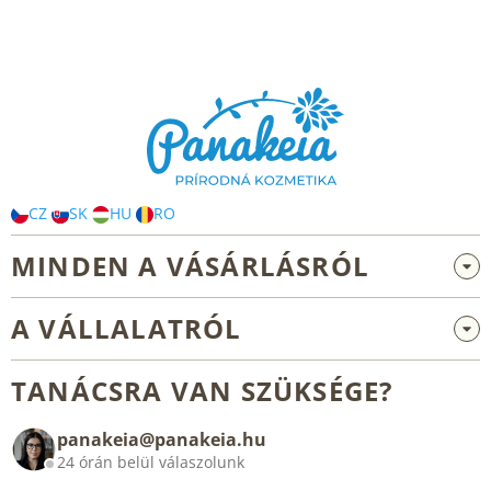
L
á
b
l
é
c
CZ
SK
HU
RO
MINDEN A VÁSÁRLÁSRÓL
Nagykereskedelem és együttműködés
A VÁLLALATRÓL
Reklamáció és visszaküldés
Rólunk
Általános üzleti feltételek
TANÁCSRA VAN SZÜKSÉGE?
Blog
panakeia@panakeia.hu
Kapcsolat
24 órán belül válaszolunk