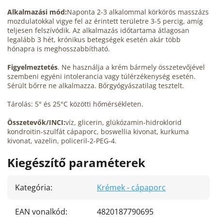
Alkalmazási mód:
Naponta 2-3 alkalommal körkörös masszázs
mozdulatokkal
vigye fel az
érintett területre 3-5 percig, amíg
teljesen felszívódik. Az alkalmazás időtartama átlagosan
legalább 3 hét, krónikus betegségek esetén akár több
hónapra is meghosszabbítható.
Figyelmeztetés
. Ne használja a krém bármely összetevőjével
szembeni egyéni intolerancia vagy túlérzékenység esetén.
Sérült bőrre ne alkalmazza. Bőrgyógyászatilag tesztelt.
Tárolás: 5° és 25°C közötti hőmérsékleten.
Összetevők/INCI:
víz, glicerin, glükózamin-hidroklorid
kondroitin-szulfát cápaporc, boswellia kivonat, kurkuma
kivonat, vazelin, policeril-2-PEG-4.
Kiegészítő paraméterek
Kategória
:
Krémek - cápaporc
EAN vonalkód
:
4820187790695