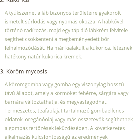
A tyúkszemet a láb bizonyos területeire gyakorolt ​​
ismételt súrlódás vagy nyomás okozza. A habkővel
történő radírozás, majd egy tápláló lábkrém felvitele
segíthet csökkenteni a megkeményedett bőr
felhalmozódását. Ha már kialakult a kukorica, léteznek
hatékony natúr kukorica krémek.
3. Köröm mycosis
A körömgomba vagy gomba egy viszonylag hosszú
távú állapot, amely a körmöket fehérre, sárgára vagy
barnára változtathatja, és megvastagodhat.
Természetes, teafaolajat tartalmazó gombaellenes
oldatok, oregánóolaj vagy más összetevők segíthetnek
a gombás fertőzések leküzdésében. A következetes
alkalmazás kulcsfontosságú az eredmények