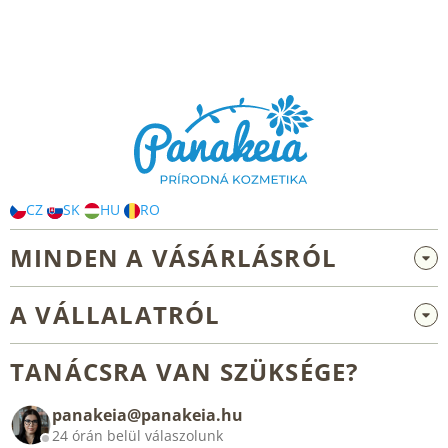
L
á
b
l
é
c
CZ
SK
HU
RO
MINDEN A VÁSÁRLÁSRÓL
Nagykereskedelem és együttműködés
A VÁLLALATRÓL
Reklamáció és visszaküldés
Rólunk
Általános üzleti feltételek
TANÁCSRA VAN SZÜKSÉGE?
Blog
panakeia@panakeia.hu
Kapcsolat
24 órán belül válaszolunk