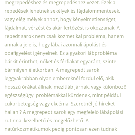
megrepedéshez és megrepedéshez vezet. Ezek a
repedések lehetnek sekélyek és fájdalommentesek,
vagy elég mélyek ahhoz, hogy kényelmetlenséget,
fájdalmat, vérzést és akár fertőzést is okozzanak. A
repedt sarok nem csak kozmetikai probléma, hanem
annak a jele is, hogy lábai azonnali ápolást és
odafigyelést igényelnek. Ez a gyakori lábprobléma
bárkit érinthet, nőket és férfiakat egyaránt, szinte
bármilyen életkorban. A megrepedt sarok
leggyakrabban olyan embereknél fordul elő, akik
hosszú órákat állnak, mezítláb járnak, vagy különböző
egészségügyi problémákkal küzdenek, mint például
cukorbetegség vagy ekcéma. Szeretnél jó híreket
hallani? A megrepedt sarok egy megfelelő lábápolási
rutinnal kezelhető és megelőzhető. A
natúrkozmetikumok pedig pontosan ezen tudnak