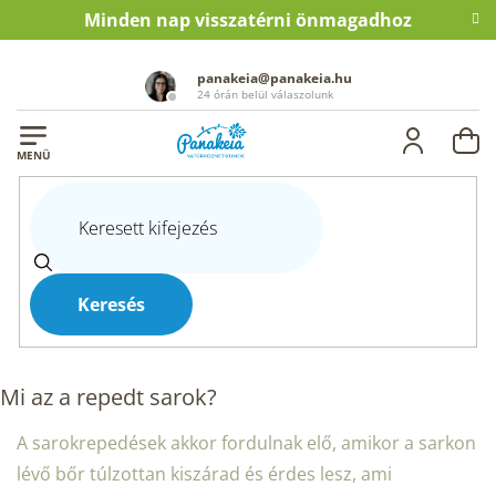
Ugrás
Minden nap visszatérni önmagadhoz
a
fő
tartalomhoz
panakeia@panakeia.hu
24 órán belül válaszolunk
KO
Kezdőlap
Blog
Természetes megoldás a megrepedt sarkakra
TERMÉSZETES MEGOLDÁS A
MEGREPEDT SARKAKRA
Keresés
30.1.2025
Mi az a repedt sarok?
A sarokrepedések akkor fordulnak elő, amikor a sarkon
lévő bőr túlzottan kiszárad és érdes lesz, ami