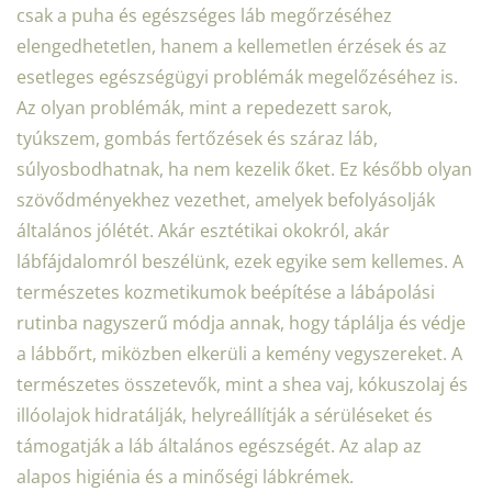
csak a puha és egészséges láb megőrzéséhez
elengedhetetlen, hanem a kellemetlen érzések és az
esetleges egészségügyi problémák megelőzéséhez is.
Az olyan problémák, mint a repedezett sarok,
tyúkszem, gombás fertőzések és száraz láb,
súlyosbodhatnak, ha nem kezelik őket. Ez később olyan
szövődményekhez vezethet, amelyek befolyásolják
általános jólétét. Akár esztétikai okokról, akár
lábfájdalomról beszélünk, ezek egyike sem kellemes. A
természetes kozmetikumok beépítése a lábápolási
rutinba nagyszerű módja annak, hogy táplálja és védje
a lábbőrt, miközben elkerüli a kemény vegyszereket. A
természetes összetevők, mint a shea vaj, kókuszolaj és
illóolajok hidratálják, helyreállítják a sérüléseket és
támogatják a láb általános egészségét. Az alap az
alapos higiénia és a minőségi lábkrémek.