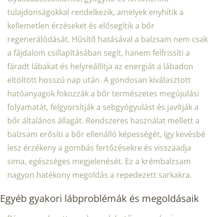
tulajdonságokkal rendelkezik, amelyek enyhítik a
kellemetlen érzéseket és elősegítik a bőr
regenerálódását. Hűsítő hatásával a balzsam nem csak
a fájdalom csillapításában segít, hanem felfrissíti a
fáradt lábakat és helyreállítja az energiát a lábadon
eltöltött hosszú nap után. A gondosan kiválasztott
hatóanyagok fokozzák a bőr természetes megújulási
folyamatát, felgyorsítják a sebgyógyulást és javítják a
bőr általános állagát. Rendszeres használat mellett a
balzsam erősíti a bőr ellenálló képességét, így kevésbé
lesz érzékeny a gombás fertőzésekre és visszaadja
sima, egészséges megjelenését. Ez a krémbalzsam
nagyon hatékony megoldás a repedezett sarkakra.
Egyéb gyakori lábproblémák és megoldásaik