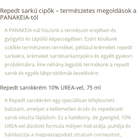
Repedt sarkú cipők – természetes megoldások a
PANAKEIA-tól
A PANAKEIA-nál hiszünk a természet erejében és
gyógyító és tápláló képességében. Ezért kínálunk
sokféle természetes terméket, például krémeket repedt
sarkakra, krémeket saroksarkantyúkra és egyéb gyakori
problémákra. Íme néhány legjobb termékünk a repedt
sarok és egyéb lábproblémák kezelésére:
Repedt sarokkrém 10% UREA-vel, 75 ml
A Repedt sarokkrém egy speciálisan kifejlesztett
balzsam, amelyet a kellemetlen érzés és repedezett
sarok okozta fájdalom. Ez a hatékony, de gyengéd, 10%
UREA-vel dúsított formula mélyen hidratálja, puhítja és
hámlasztja a megvastagodott stratum corneumot,