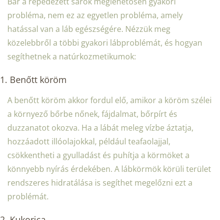
Bár a repedezett sarok meglehetősen gyakori
probléma, nem ez az egyetlen probléma, amely
hatással van a láb egészségére. Nézzük meg
közelebbről a többi gyakori lábproblémát, és hogyan
segíthetnek a natúrkozmetikumok:
1. Benőtt köröm
A benőtt köröm akkor fordul elő, amikor a köröm szélei
a környező bőrbe nőnek, fájdalmat, bőrpírt és
duzzanatot okozva. Ha a lábát meleg vízbe áztatja,
hozzáadott illóolajokkal, például teafaolajjal,
csökkentheti a gyulladást és puhítja a körmöket a
könnyebb nyírás érdekében. A lábkörmök körüli terület
rendszeres hidratálása is segíthet megelőzni ezt a
problémát.
2. Kukorica