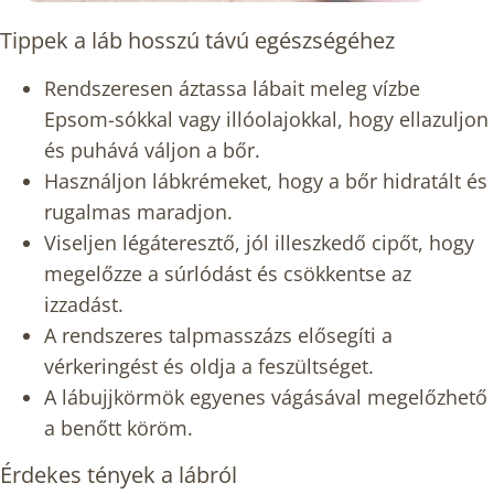
Tippek a láb hosszú távú egészségéhez
Rendszeresen áztassa lábait meleg vízbe
Epsom-sókkal vagy illóolajokkal, hogy ellazuljon
és puhává váljon a bőr.
Használjon lábkrémeket, hogy a bőr hidratált és
rugalmas maradjon.
Viseljen légáteresztő, jól illeszkedő cipőt, hogy
megelőzze a súrlódást és csökkentse az
izzadást.
A rendszeres talpmasszázs elősegíti a
vérkeringést és oldja a feszültséget.
A lábujjkörmök egyenes vágásával megelőzhető
a benőtt köröm.
Érdekes tények a lábról