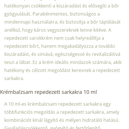
hatékonyan csökkenti a kiszáradást és elősegíti a bőr
gyógyulását. Parabénmentes, biztonságos a
mindennapi használatra, és biztosítja a bőr táplálását
anélkül, hogy káros vegyszereknek lenne kitéve. A
repedezett sarokkrém nem csak helyreállítja a
repedezett bőrt, hanem megakadályozza a további
kiszáradást, és simává, egészségessé és revitalizálóvá
teszi a lábat. Ez a krém ideális mindazok számára, akik
hatékony és célzott megoldást keresnek a repedezett
sarkakra.
Krémbalzsam repedezett sarkakra 10 ml
A 10 ml-es krémbalzsam repedezett sarkakra egy
többfunkciós megoldás a repedezett sarkakra, amely
kombinációt kínál lágyító és mélyen hidratáló hatású.
Gyulladáscsökkentő, gyógyító és fertőtlenítő