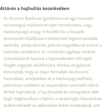
Áttörés a hajhullás kezelésében
Az Ocimum Basilicum gyökérkivonat egy innovatív
technológiai módszerrel nyert természetes, nagy
hatékonyságú anyag. A RootBioTec a bioaktív
összetevők előállítására kifejlesztett leginnovatívabb
technika, amely áttörést jelentő megoldásnak számít a
hajhullás kezelésére. Ez a technika egyfajta növényi
szövetkultúrát használ a hajnövekedést elősegítő
fitogén vegyület előállítására. Klinikai vizsgálatok
kimutatták, hogy az olyan termékek rendszeres
használata, amelyekben ez a hatóanyag található,
jelentősen csökkenti az alopeciában szenvedő nők és
férfiak hajhullását, a haj dúsabbá és vastagabbá válik.
Segít megfiatalítani a fejbőrt a vérkeringés fokozásával,
ezáltal elősegíti az egészséges fejbőr kialakulását, ami