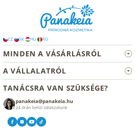
á
b
l
é
c
CZ
SK
HU
RO
MINDEN A VÁSÁRLÁSRÓL
Nagykereskedelem és együttműködés
A VÁLLALATRÓL
Reklamáció és visszaküldés
Rólunk
Általános üzleti feltételek
TANÁCSRA VAN SZÜKSÉGE?
Blog
panakeia@panakeia.hu
Kapcsolat
24 órán belül válaszolunk