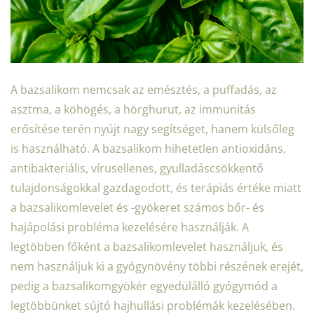
A bazsalikom nemcsak az emésztés, a puffadás, az
asztma, a köhögés, a hörghurut, az immunitás
erősítése terén nyújt nagy segítséget, hanem külsőleg
is használható. A bazsalikom hihetetlen antioxidáns,
antibakteriális, vírusellenes, gyulladáscsökkentő
tulajdonságokkal gazdagodott, és terápiás értéke miatt
a bazsalikomlevelet és -gyökeret számos bőr- és
hajápolási probléma kezelésére használják. A
legtöbben főként a bazsalikomlevelet használjuk, és
nem használjuk ki a gyógynövény többi részének erejét,
pedig a bazsalikomgyökér egyedülálló gyógymód a
legtöbbünket sújtó hajhullási problémák kezelésében.