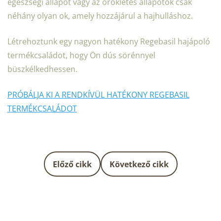
egészségi állapot vagy az örökletes állapotok csak
néhány olyan ok, amely hozzájárul a hajhulláshoz.
Létrehoztunk egy nagyon hatékony Regebasil hajápoló
termékcsaládot, hogy Ön dús sörénnyel
büszkélkedhessen.
PRÓBÁLJA KI A RENDKÍVÜL HATÉKONY REGEBASIL
TERMÉKCSALÁDOT
Előző cikk
Következő cikk
L