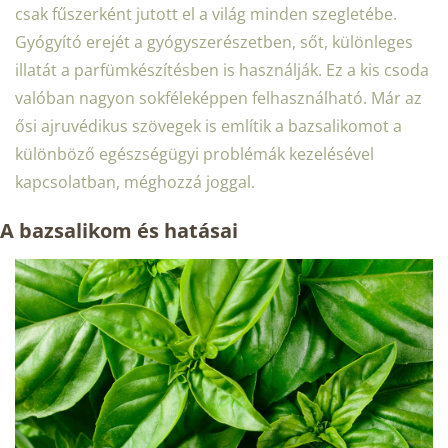
csak fűszerként jutott el a világ minden szegletébe.
Gyógyító erejét a gyógyszerészetben, sőt, különleges
illatát a parfümkészítésben is használják. Ez a kis csoda
valóban nagyon sokféleképpen felhasználható. Már az
ősi ajruvédikus szövegek is említik a bazsalikomot a
különböző egészségügyi problémák kezelésével
kapcsolatban, méghozzá joggal.
A bazsalikom és hatásai