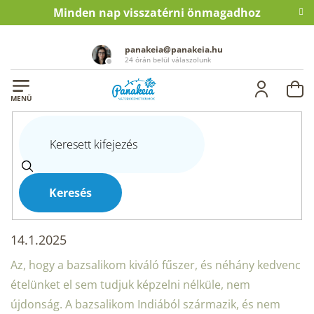
Ugrás
Minden nap visszatérni önmagadhoz
a
fő
tartalomhoz
panakeia@panakeia.hu
24 órán belül válaszolunk
KO
Kezdőlap
Blog
Hajhullástól szenved? Ez a szlovák csoda biztosan segít
HAJHULLÁSTÓL SZENVED? EZ
A SZLOVÁK CSODA BIZTOSAN
Keresés
SEGÍT
14.1.2025
Az, hogy a bazsalikom kiváló fűszer, és néhány kedvenc
ételünket el sem tudjuk képzelni nélküle, nem
újdonság. A bazsalikom Indiából származik, és nem