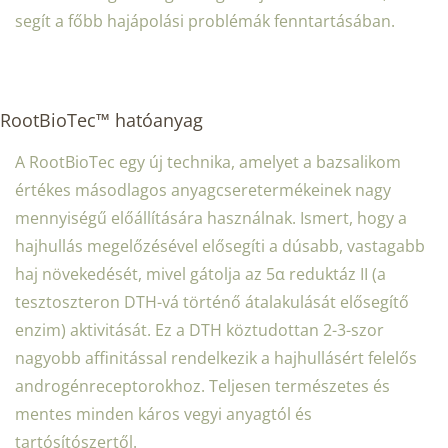
segít a főbb hajápolási problémák fenntartásában.
RootBioTec™ hatóanyag
A RootBioTec egy új technika, amelyet a bazsalikom
értékes másodlagos anyagcseretermékeinek nagy
mennyiségű előállítására használnak. Ismert, hogy a
hajhullás megelőzésével elősegíti a dúsabb, vastagabb
haj növekedését, mivel gátolja az 5α reduktáz II (a
tesztoszteron DTH-vá történő átalakulását elősegítő
enzim) aktivitását. Ez a DTH köztudottan 2-3-szor
nagyobb affinitással rendelkezik a hajhullásért felelős
androgénreceptorokhoz. Teljesen természetes és
mentes minden káros vegyi anyagtól és
tartósítószertől.