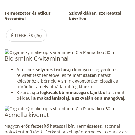
Természetes és etikus
Szlovákiában, szeretettel
összetétel
készítve
ÉRTÉKELÉS (26)
Bio smink C-vitaminnal
A termék
selymes textúrája
könnyű és egyenletes
felvitelt tesz lehetővé, és félmatt
szatén
hatást
kölcsönöz a bőrnek. A smink gyönyörűen eloszlik a
bőrödön, amely hibátlanul fog kinézni.
Kizárólag
a legkiválóbb minőségű olajokból
áll, mint
például
a makadámiaolaj, a szkvalán és a mangóvaj
.
Acmella kivonat
Nagyon erős feszesítő hatással bír. Természetes, azonnali
botoxként működik. Serkenti a kollagéntermelést, oldja az arc