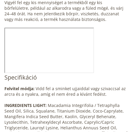
Vigyél fel egy kis mennyiséget a termékből egy kis
bőrfelületre, például az alkarodra vagy a füled mögé, és várj
24–48 órát. Ha nem jelentkezik bőrpír, viszketés, duzzanat
vagy más reakció, a termék használata biztonságos.
Specifikáció
Felvitel módja:
Vidd fel a sminket ujjaiddal vagy szivaccsal az
arcra és a nyakra, amíg el nem éred a kívánt fedést.
INGREDIENTS LIGHT:
Macadamia Integrifolia / Tetraphylla
Seed Oil, Silica, Squalane, Titanium Dioxide, Coco-Caprylate,
Mangifera Indica Seed Butter, Kaolin, Glyceryl Behenate,
Lysolecithin, Tetrahexyldecyl Ascorbate, Caprylic/Capric
Triglyceride, Lauroyl Lysine, Helianthus Annuus Seed Oil,