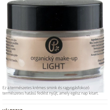
Ez a természetes krémes smink és ragyogásfokozó
természetes hatású fedést nyújt, amely egész nap kitart.