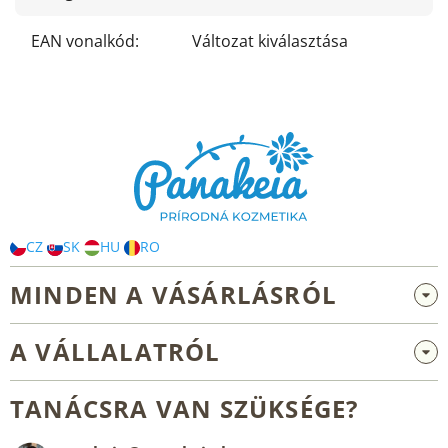
EAN vonalkód
:
Változat kiválasztása
L
á
b
l
é
c
CZ
SK
HU
RO
MINDEN A VÁSÁRLÁSRÓL
Nagykereskedelem és együttműködés
A VÁLLALATRÓL
Reklamáció és visszaküldés
Rólunk
Általános üzleti feltételek
TANÁCSRA VAN SZÜKSÉGE?
Blog