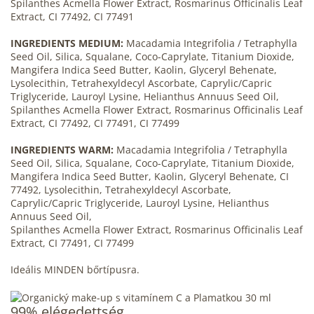
Spilanthes Acmella Flower Extract, Rosmarinus Officinalis Leaf
Extract, CI 77492, CI 77491
INGREDIENTS MEDIUM:
Macadamia Integrifolia / Tetraphylla
Seed Oil, Silica, Squalane, Coco-Caprylate, Titanium Dioxide,
Mangifera Indica Seed Butter, Kaolin, Glyceryl Behenate,
Lysolecithin, Tetrahexyldecyl Ascorbate, Caprylic/Capric
Triglyceride, Lauroyl Lysine, Helianthus Annuus Seed Oil,
Spilanthes Acmella Flower Extract, Rosmarinus Officinalis Leaf
Extract, CI 77492, CI 77491, CI 77499
INGREDIENTS WARM:
Macadamia Integrifolia / Tetraphylla
Seed Oil, Silica, Squalane, Coco-Caprylate, Titanium Dioxide,
Mangifera Indica Seed Butter, Kaolin, Glyceryl Behenate, CI
77492, Lysolecithin, Tetrahexyldecyl Ascorbate,
Caprylic/Capric Triglyceride, Lauroyl Lysine, Helianthus
Annuus Seed Oil,
Spilanthes Acmella Flower Extract, Rosmarinus Officinalis Leaf
Extract, CI 77491, CI 77499
Ideális MINDEN bőrtípusra.
99% elégedettség